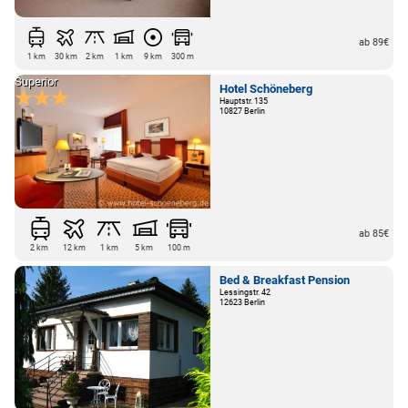
14052 Berlin
ab 89€
1 km
30 km
2 km
1 km
9 km
300 m
Superior
Hotel Schöneberg
Hauptstr. 135
10827 Berlin
ab 85€
2 km
12 km
1 km
5 km
100 m
Bed & Breakfast Pension
Lessingstr. 42
12623 Berlin