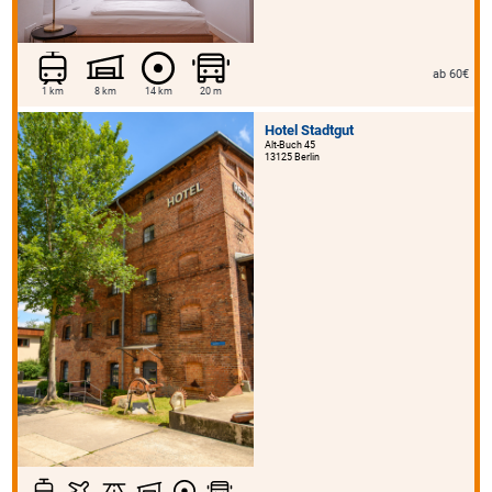
ab 60€
1 km
8 km
14 km
20 m
Hotel Stadtgut
Alt-Buch 45
13125 Berlin