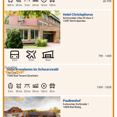
ab 95€
600 m
45 km
5 km
29 km
18 km
100 m
Hotel Christophorus
Schönwalder Allee 26 Haus 3
13587 Berlin-Spandau
79€ - 145€
4 km
9 km
9 km
Superior
Hotel Kronelamm im
Schwarzwald
Marktplatz 1-3
75385 Bad Teinach-Zavelstein
190€ - 550€
3 km
50 km
25 km
50 km
100 m
50 m