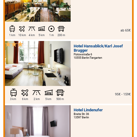
ab 65€
1 km
10 km
4 km
5 km
1 m
200 m
Hotel Hansablick/Karl Josef
Brugger
Flotowstraße 6
10555 Berlin-Tiergarten
95€ - 159€
3 km
6 km
2 km
5 km
500 m
Hotel Lindenufer
Breite Str. 36
13597 Berlin