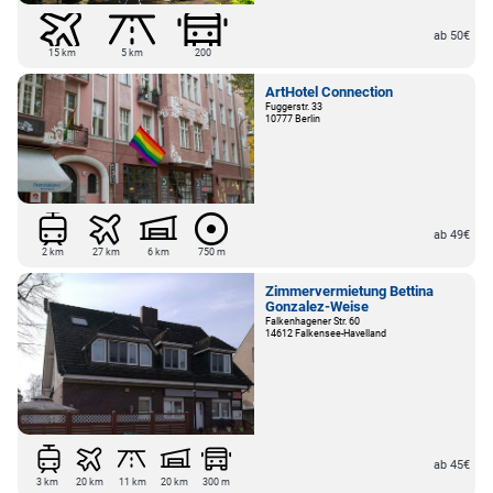
ab 50€
15 km
5 km
200
ArtHotel Connection
Fuggerstr. 33
10777 Berlin
ab 49€
2 km
27 km
6 km
750 m
Zimmervermietung Bettina
Gonzalez-Weise
Falkenhagener Str. 60
14612 Falkensee-Havelland