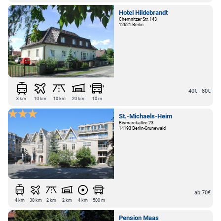
ab 45€
3 km
20 km
11 km
20 km
300 m
Hotel Hildebrandt
Chemnitzer Str. 143
12621 Berlin
40€ - 80€
3 km
10 km
10 km
20 km
10 m
St.-Michaels-Heim
Bismarckallee 23
14193 Berlin-Grunewald