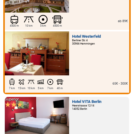
Paulinenhof
Kuhlowitzer Dorfstraße 1
14806 Bad Belzig
ab 89€
4500 m
10 km
5 km
4500 m
Hotel Westerfeld
Berliner Str. 4
30966 Hemmingen
65€ - 300€
7 km
15 km
10 km
5 km
7 km
40 m
Superior
Hotel VITA Berlin
Heerstrasse 12-14