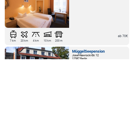
100 m
21 km
2 km
2 km
2 km
50 m
Hotel am Hermannplatz
Kottbusser Damm 24
10967 Berlin-Kreuzberg
ab 70€
7 km
20 km
4 km
10 km
200 m
MüggelSeepension
Josef-Nawrocki-Str. 12
12587 Berlin
ab 63€
10 km
12 km
100 m