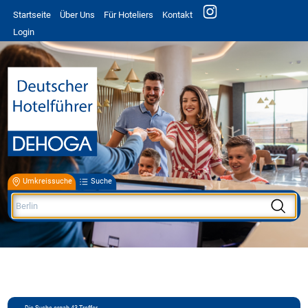
Startseite
Über Uns
Für Hoteliers
Kontakt
Login
Umkreissuche
Suche
Die Suche ergab
43
Treffer