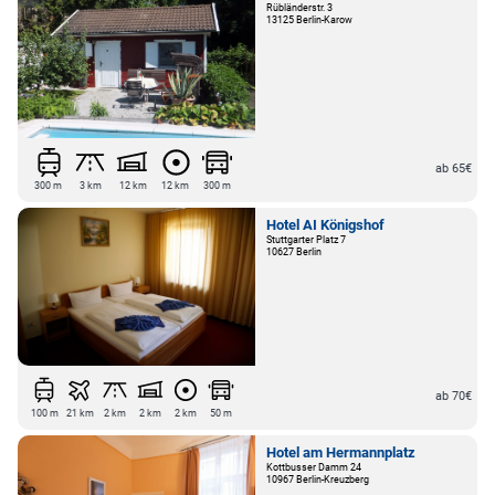
ab 70€
4 km
30 km
2 km
2 km
4 km
500 m
Pension Maas
Rübländerstr. 3
13125 Berlin-Karow
ab 65€
300 m
3 km
12 km
12 km
300 m
Hotel AI Königshof
Stuttgarter Platz 7
10627 Berlin
ab 70€