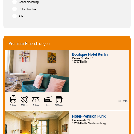
Gehbehinderung
Rollstuhlnutzer
Alle
Premium-Empfehlungen
Boutique Hotel Kerlin
Pariser Straße 37
10707 Berlin
ab 74€
6 km
25 km
2 km
4 km
500 m
Hotel-Pension Funk
Fasanenstr. 69
10719 Berlin-Charlottenburg