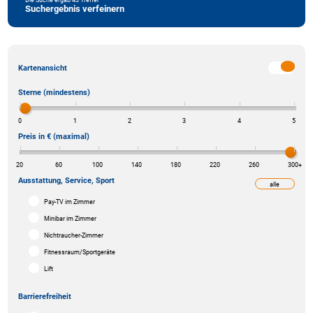
Suchergebnis verfeinern
Kartenansicht
Sterne (mindestens)
0
1
2
3
4
5
Preis in € (maximal)
20
60
100
140
180
220
260
300
+
Ausstattung, Service, Sport
alle
weniger
Pay-TV im Zimmer
Minibar im Zimmer
Nichtraucher-Zimmer
Fitnessraum/Sportgeräte
Lift
Barrierefreiheit