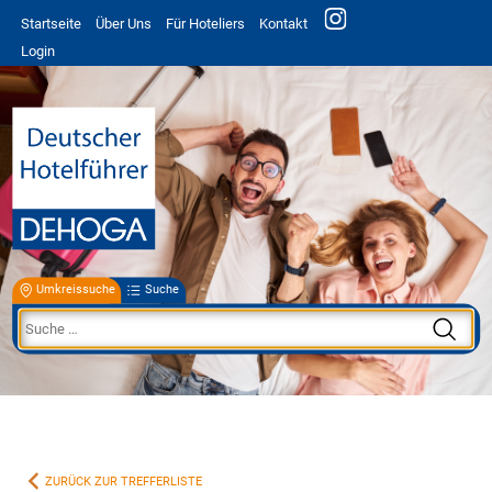
Startseite
Über Uns
Für Hoteliers
Kontakt
Login
Umkreissuche
Suche
ZURÜCK ZUR TREFFERLISTE