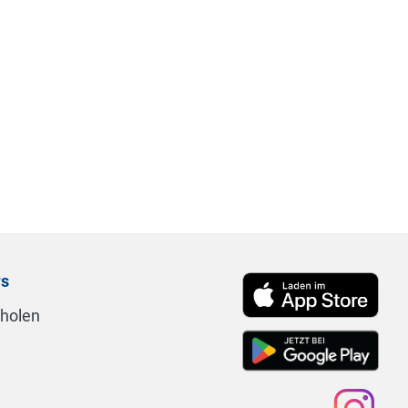
rs
nholen