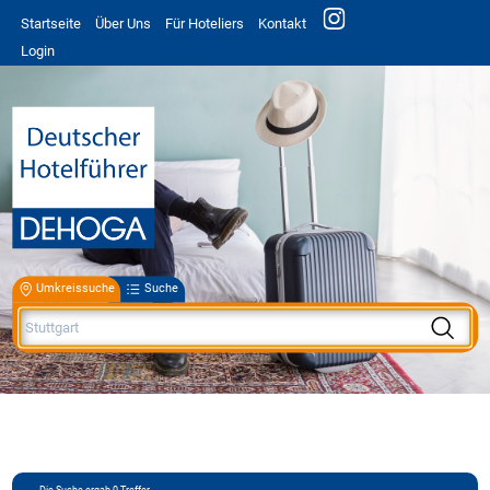
Startseite
Über Uns
Für Hoteliers
Kontakt
Login
Umkreissuche
Suche
Die Suche ergab
0
Treffer