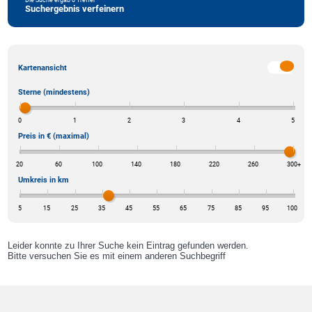
Suchergebnis verfeinern
Kartenansicht
Sterne (mindestens)
0
1
2
3
4
5
Preis in € (maximal)
20
60
100
140
180
220
260
300
+
Umkreis in km
5
15
25
35
45
55
65
75
85
95
100
Leider konnte zu Ihrer Suche kein Eintrag gefunden werden.
Bitte versuchen Sie es mit einem anderen Suchbegriff