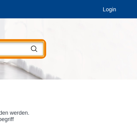
Login
nden werden.
egriff