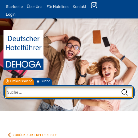
Startseite
Über Uns
Für Hoteliers
Kontakt
Login
Umkreissuche
Suche
ZURÜCK ZUR TREFFERLISTE