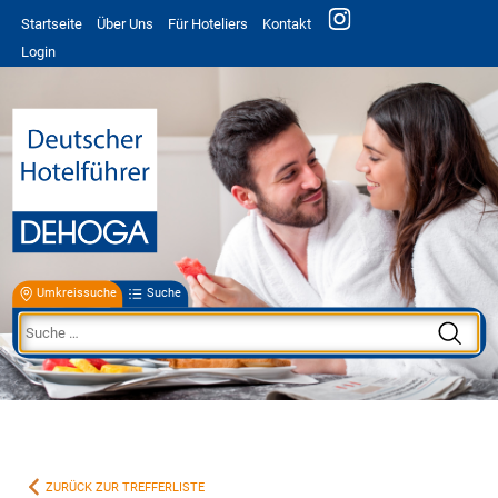
Startseite
Über Uns
Für Hoteliers
Kontakt
Login
Umkreissuche
Suche
ZURÜCK ZUR TREFFERLISTE