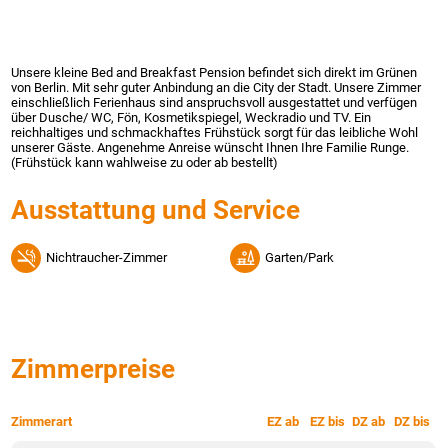
Unsere kleine Bed and Breakfast Pension befindet sich direkt im Grünen
von Berlin. Mit sehr guter Anbindung an die City der Stadt. Unsere Zimmer
einschließlich Ferienhaus sind anspruchsvoll ausgestattet und verfügen
über Dusche/ WC, Fön, Kosmetikspiegel, Weckradio und TV. Ein
reichhaltiges und schmackhaftes Frühstück sorgt für das leibliche Wohl
unserer Gäste. Angenehme Anreise wünscht Ihnen Ihre Familie Runge.
(Frühstück kann wahlweise zu oder ab bestellt)
Ausstattung und Service
Nichtraucher-Zimmer
Garten/Park
Zimmerpreise
Zimmerart
EZ ab
EZ bis
DZ ab
DZ bis