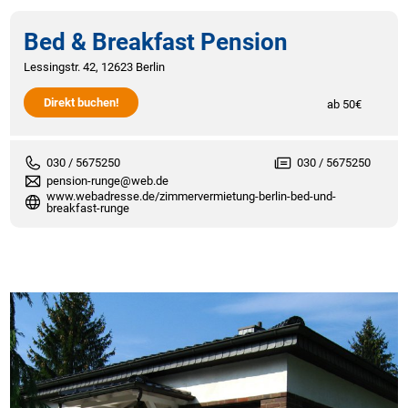
Bed & Breakfast Pension
Lessingstr. 42, 12623 Berlin
Direkt buchen!
ab 50€
030 / 5675250
030 / 5675250
pension-runge@web.de
www.webadresse.de/zimmervermietung-berlin-bed-und-
breakfast-runge