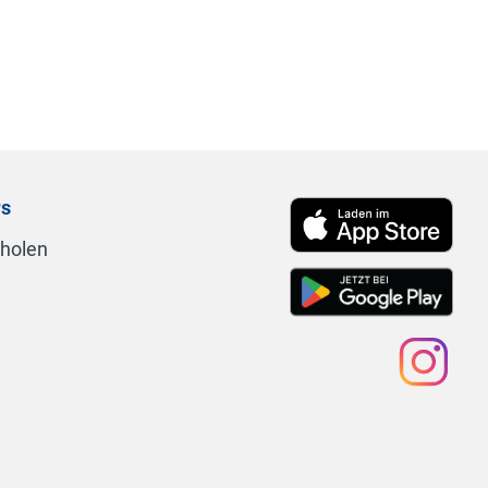
rs
nholen