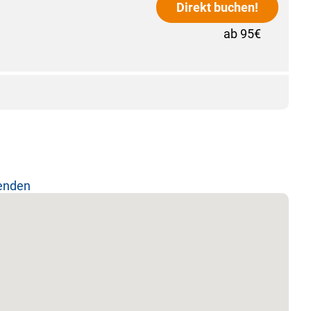
Direkt buchen!
ab 95€
lenden