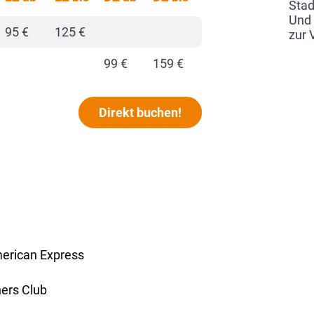
Stad
Und 
95 €
125 €
zur 
99 €
159 €
Direkt buchen!
erican Express
ners Club