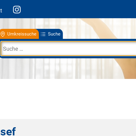
t
Umkreissuche
Suche
osef