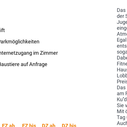
Das 
der 
Juge
eing
ift
Atmo
Egal
arkmöglichkeiten
ents
soga
Internetzugang im Zimmer
Dabe
Fitn
austiere auf Anfrage
Haus
Lobb
Prei
Das 
am R
Ku''
Sie 
Mit 
Tag 
Auch
EZ ab
EZ bis
DZ ab
DZ bis