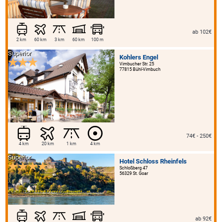
ab 102€
2 km
60 km
3 km
60 km
100 m
Superior
Kohlers Engel
Vimbucher Str. 25
77815 Bühl-Vimbuch
74€ - 250€
4 km
20 km
1 km
4 km
Superior
Hotel Schloss Rheinfels
Schloßberg 47
56329 St. Goar
ab 92€