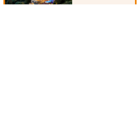
190€ - 550€
3 km
50 km
25 km
50 km
100 m
50 m
Superior
Der Eisvogel - Wellness- und
Genusshotel
An der Abens 20
93333 Bad Gögging
105€ - 440€
4 km
100 km
15 km
125 km
2 km
600 m
Hotel Vulcano Lindenhof
Am Mundwald 5
54516 Wittlich