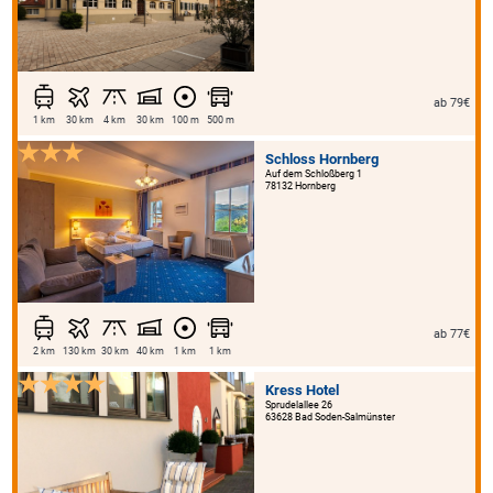
ab 79€
1 km
30 km
4 km
30 km
100 m
500 m
Schloss Hornberg
Auf dem Schloßberg 1
78132 Hornberg
ab 77€
2 km
130 km
30 km
40 km
1 km
1 km
Kress Hotel
Sprudelallee 26
63628 Bad Soden-Salmünster