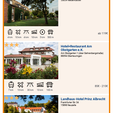
53859 Niederkassel
ab 119€
4 km
10 km
4 km
18 km
5 km
500 m
Hotel+Restaurant Am
Obstgarten e.K.
Am Obstgarten 1 (über Gehrenbergstraße)
88094 Oberteuringen
85€ - 215€
7 km
10 km
30 km
10 km
100 m
Landhaus-Hotel Prinz Albrecht
Frankfurter Str. 34
15898 Neuzelle