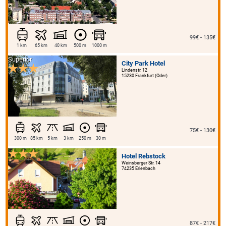
99€ - 135€
1 km
65 km
40 km
500 m
1000 m
Superior
City Park Hotel
Lindenstr. 12
15230 Frankfurt (Oder)
75€ - 130€
300 m
85 km
5 km
3 km
250 m
30 m
Hotel Rebstock
Weinsberger Str. 14
74235 Erlenbach
87€ - 217€