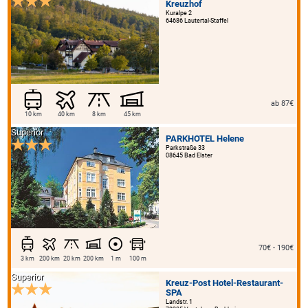
Kreuzhof
Kuralpe 2
64686 Lautertal-Staffel
ab 87€
10 km
40 km
8 km
45 km
Superior
PARKHOTEL Helene
Parkstraße 33
08645 Bad Elster
70€ - 190€
3 km
200 km
20 km
200 km
1 m
100 m
Superior
Kreuz-Post Hotel-Restaurant-
SPA
Landstr. 1