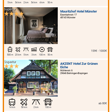
5 km
54 km
2 km
54 km
4 km
50 m
Superior
Mauritzhof Hotel Münster
Eisenbahnstr. 17
48143 Münster
159€ - 1000€
500 m
25 km
5 km
3 km
100 m
50 m
Superior
AKZENT Hotel Zur Grünen
Eiche
Mühlenstr. 6
29646 Behringen-Bispingen
ab 80€
14 km
58 km
2 km
100 m