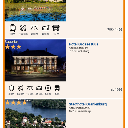
70€ - 145€
1 km
100 km
40 km
40 km
10 m
Superior
Hotel Grosse Klus
Am Klusbrink 19
31675 Bückeburg
ab 102€
3 km
60 km
13 km
55 km
5 km
5 m
Stadthotel Oranienburg
André-Pican-Str. 23
16515 Oranienburg