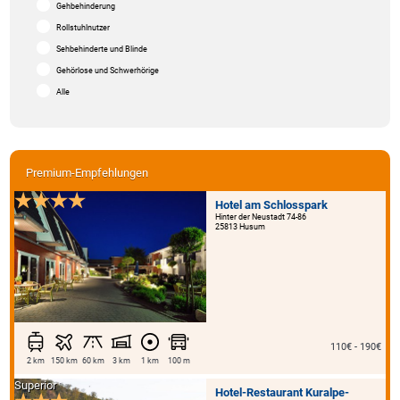
Gehbehinderung
Rollstuhlnutzer
Sehbehinderte und Blinde
Gehörlose und Schwerhörige
Alle
Premium-Empfehlungen
Hotel am Schlosspark
Hinter der Neustadt 74-86
25813 Husum
110€ - 190€
2 km
150 km
60 km
3 km
1 km
100 m
Superior
Hotel-Restaurant Kuralpe-