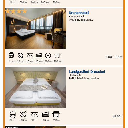
1 km
90 km
10 km
100 km
500 m
Kronenhotel
Kronenstr. 48
70174 Stuttgart-Mitte
110€ - 190€
1 km
10 km
10 km
10 km
600 m
200 m
Landgasthof Druschel
Hochstr. 14
36381 Schlüchtern-Wallroth
ab 65€
7 km
80 km
3 km
80 km
250 m