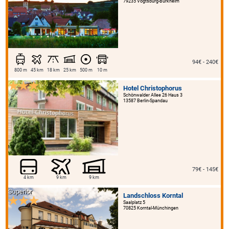
79235 Vogtsburg-Burkheim
94€ - 240€
800 m
45 km
18 km
25 km
500 m
10 m
Hotel Christophorus
Schönwalder Allee 26 Haus 3
13587 Berlin-Spandau
79€ - 145€
4 km
9 km
9 km
Superior
Landschloss Korntal
Saalplatz 5
70825 Korntal-Münchingen