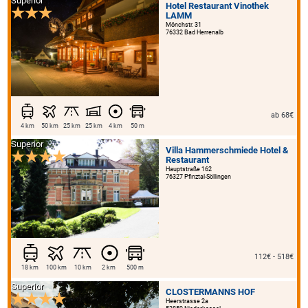
Superior
Hotel Restaurant Vinothek
LAMM
Mönchstr. 31
76332 Bad Herrenalb
ab 68€
4 km
50 km
25 km
25 km
4 km
50 m
Superior
Villa Hammerschmiede Hotel &
Restaurant
Hauptstraße 162
76327 Pfinztal-Söllingen
112€ - 518€
18 km
100 km
10 km
2 km
500 m
Superior
CLOSTERMANNS HOF
Heerstrasse 2a