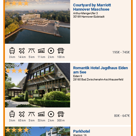
Courtyard by Marriott
Hannover Maschsee
Arthur-Menge-Ufer 3
30169 Hannover-Südstadt
195€ - 745€
3 km
14 km
5 km
11 km
2 km
100 m
Superior
Romantik Hotel Jagdhaus Eiden
am See
Eiden 9
26160 Bad Zwischenahn-Aschhauserfeld
80€ - 647€
3 km
65 km
5 km
53 km
2 km
300 m
Parkhotel
Waldstr. 16