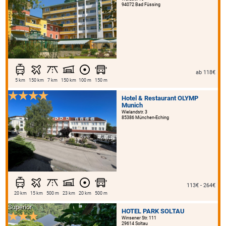
94072 Bad Füssing
ab 118€
5 km
150 km
7 km
150 km
100 m
150 m
Hotel & Restaurant OLYMP
Munich
Wielandstr. 3
85386 München-Eching
113€ - 264€
20 km
15 km
500 m
23 km
20 km
500 m
Superior
HOTEL PARK SOLTAU
Winsener Str. 111
29614 Soltau