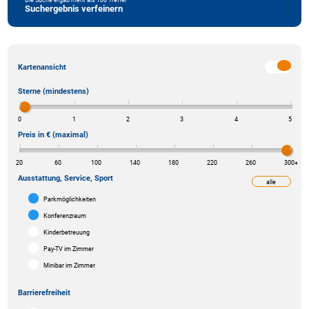
Suchergebnis verfeinern
Kartenansicht
Sterne (mindestens)
0
1
2
3
4
5
Preis in € (maximal)
20
60
100
140
180
220
260
300
+
Ausstattung, Service, Sport
alle
weniger
Parkmöglichkeiten
Konferenzraum
Kinderbetreuung
Pay-TV im Zimmer
Minibar im Zimmer
Barrierefreiheit