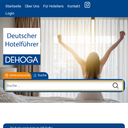
Startseite
Über Uns
Für Hoteliers
Kontakt
Login
Umkreissuche
Suche
Die Suche ergab mehr als 100 Treffer