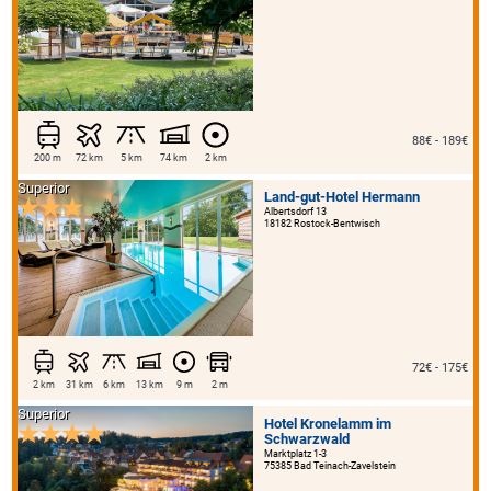
88€ - 189€
200 m
72 km
5 km
74 km
2 km
Superior
Land-gut-Hotel Hermann
Albertsdorf 13
18182 Rostock-Bentwisch
72€ - 175€
2 km
31 km
6 km
13 km
9 m
2 m
Superior
Hotel Kronelamm im
Schwarzwald
Marktplatz 1-3
75385 Bad Teinach-Zavelstein