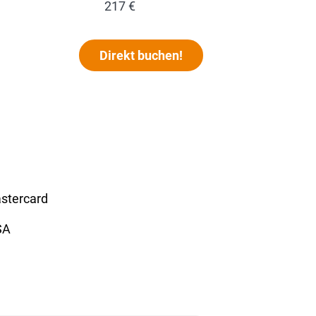
217 €
Direkt buchen!
stercard
SA