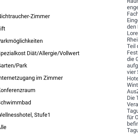
Raum
enge
Fach
Nichtraucher-Zimmer
Eing
den 
ift
Lore
Rhei
arkmöglichkeiten
Teil
Fest
pezialkost Diät/Allergie/Vollwert
die 
Garten/Park
auf
vier
Internetzugang im Zimmer
Hote
Wint
Konferenzraum
AusZ
Die 
Schwimmbad
Vera
Tagu
ellnesshotel, Stufe1
für 
befi
lle
Tagu