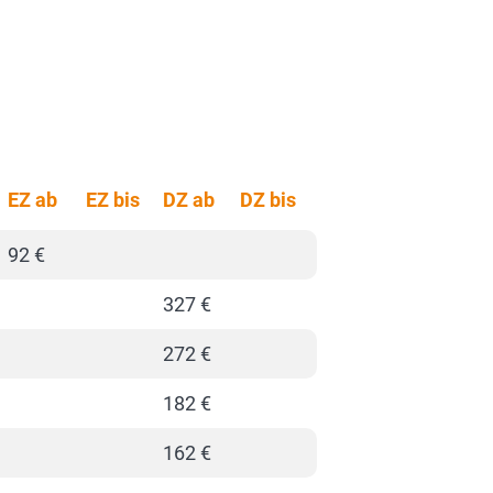
EZ ab
EZ bis
DZ ab
DZ bis
92 €
327 €
272 €
182 €
162 €