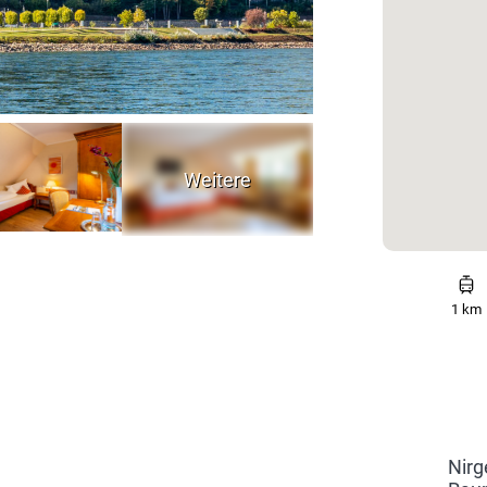
1 km
Nirg