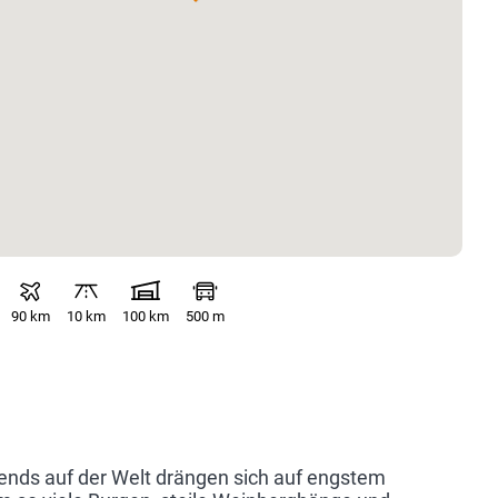
90 km
10 km
100 km
500 m
ends auf der Welt drängen sich auf engstem