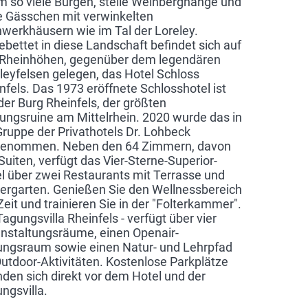
 so viele Burgen, steile Weinberghänge und
 Gässchen mit verwinkelten
werkhäusern wie im Tal der Loreley.
ebettet in diese Landschaft befindet sich auf
Rheinhöhen, gegenüber dem legendären
leyfelsen gelegen, das Hotel Schloss
nfels. Das 1973 eröffnete Schlosshotel ist
 der Burg Rheinfels, der größten
ungsruine am Mittelrhein. 2020 wurde das in
Gruppe der Privathotels Dr. Lohbeck
genommen. Neben den 64 Zimmern, davon
 Suiten, verfügt das Vier-Sterne-Superior-
l über zwei Restaurants mit Terrasse und
ergarten. Genießen Sie den Wellnessbereich
eit und trainieren Sie in der "Folterkammer".
Tagungsvilla Rheinfels - verfügt über vier
nstaltungsräume, einen Openair-
ngsraum sowie einen Natur- und Lehrpfad
Outdoor-Aktivitäten. Kostenlose Parkplätze
nden sich direkt vor dem Hotel und der
ngsvilla.