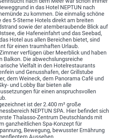
Sehnsucht nach dem Meer war schon immer
Beweggrund in das Hotel NEPTUN nach
nemünde zu kommen. Die einmalig schöne
 des 5-Sterne Hotels direkt am breiten
strand sowie der atemberaubende Blick auf
Ostsee, die Hafeneinfahrt und das Seebad,
das Hotel aus allen Bereichen bietet, sind
nt für einen traumhaften Urlaub.
 Zimmer verfügen über Meerblick und haben
n Balkon. Die abwechslungsreiche
narische Vielfalt in den Hotelrestaurants
nfein und Genusshafen, der Grillstube
ler, dem Weineck, dem Panorama Café und
Sky- und Lobby Bar bieten alle
ussetzungen für einen anspruchsvollen
ub.
ezeichnet ist der 2.400 m² große
nessbereich NEPTUN SPA. Hier befindet sich
erste Thalasso-Zentrum Deutschlands mit
m ganzheitlichen Spa-Konzept für
pannung, Bewegung, bewusster Ernährung
gepflegtem Aussehen.