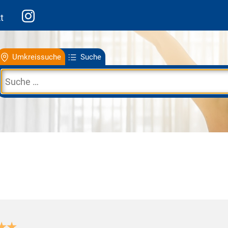
t
Umkreissuche
Suche