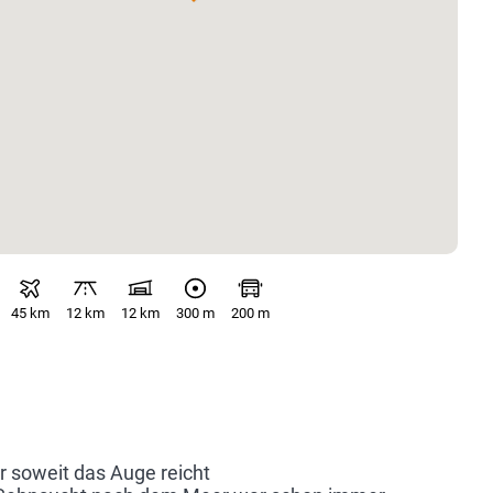
45 km
12 km
12 km
300 m
200 m
 soweit das Auge reicht