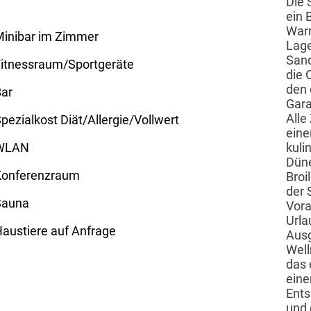
Die 
ein 
War
Minibar im Zimmer
Lage
Sand
itnessraum/Sportgeräte
die 
den 
Bar
Gara
Alle
pezialkost Diät/Allergie/Vollwert
eine
WLAN
kuli
Düne
Konferenzraum
Broi
der 
Sauna
Vora
Urla
austiere auf Anfrage
Ausg
Well
das 
eine
Ents
und 