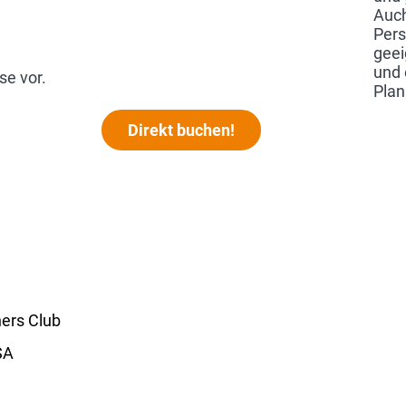
Auch
Pers
geei
und 
se vor.
Plan
Direkt buchen!
ners Club
SA