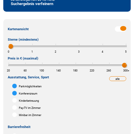
Suchergebnis verfeinern
Kartenansicht
Sterne (mindestens)
0
1
2
3
4
5
Preis in € (maximal)
20
60
100
140
180
220
260
300
+
Ausstattung, Service, Sport
alle
weniger
Parkmöglichkeiten
Konferenzraum
Kinderbetreuung
Pay-TV im Zimmer
Minibar im Zimmer
Barrierefreiheit