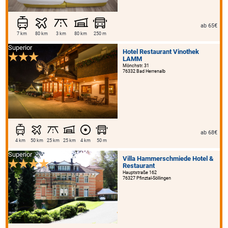
ab 65€
7 km
80 km
3 km
80 km
250 m
Superior
Hotel Restaurant Vinothek
LAMM
Mönchstr. 31
76332 Bad Herrenalb
ab 68€
4 km
50 km
25 km
25 km
4 km
50 m
Superior
Villa Hammerschmiede Hotel &
Restaurant
Hauptstraße 162
76327 Pfinztal-Söllingen