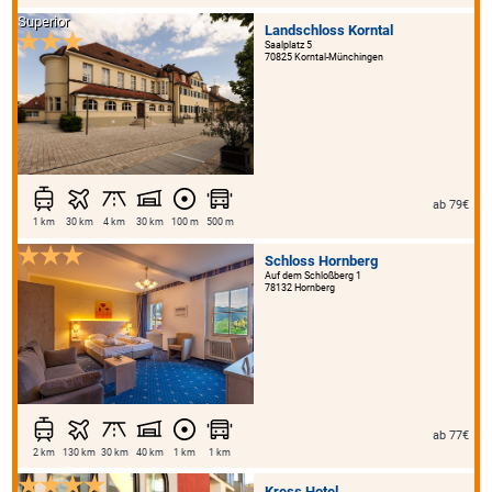
Superior
Landschloss Korntal
Saalplatz 5
70825 Korntal-Münchingen
ab 79€
1 km
30 km
4 km
30 km
100 m
500 m
Schloss Hornberg
Auf dem Schloßberg 1
78132 Hornberg
ab 77€
2 km
130 km
30 km
40 km
1 km
1 km
Kress Hotel