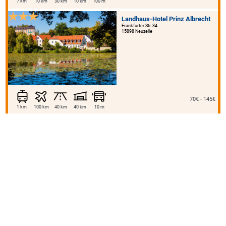
7 km
10 km
30 km
10 km
100 m
Landhaus-Hotel Prinz Albrecht
Frankfurter Str. 34
15898 Neuzelle
70€ - 145€
1 km
100 km
40 km
40 km
10 m
Superior
Hotel Grosse Klus
Am Klusbrink 19
31675 Bückeburg
ab 102€
3 km
60 km
13 km
55 km
5 km
5 m