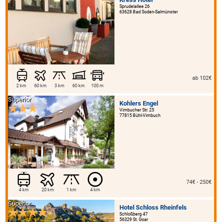
Sprudelallee 26
63628 Bad Soden-Salmünster
ab 102€
2 km
60 km
3 km
60 km
100 m
Superior
Kohlers Engel
Vimbucher Str. 25
77815 Bühl-Vimbuch
74€ - 250€
4 km
20 km
1 km
4 km
Superior
Hotel Schloss Rheinfels
Schloßberg 47
56329 St. Goar