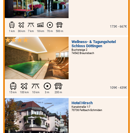
173€ - 667€
1 km
36 km
7 km
18 km
70 m
500 m
Wellness- & Tagungshotel
Schloss Döttingen
Buchsteige 2
74542 Braunsbach
109€ - 439€
15 km
100 km
10 km
3 m
200 m
Hotel Hirsch
Kanalstraße 1-7
70736 Fellbach-Schmiden