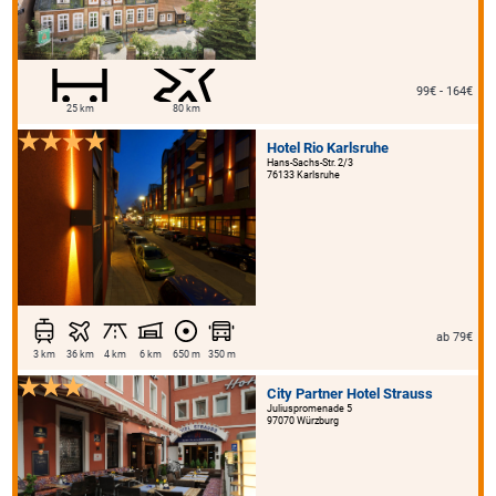
99€ - 164€
25 km
80 km
Hotel Rio Karlsruhe
Hans-Sachs-Str. 2/3
76133 Karlsruhe
ab 79€
3 km
36 km
4 km
6 km
650 m
350 m
City Partner Hotel Strauss
Juliuspromenade 5
97070 Würzburg