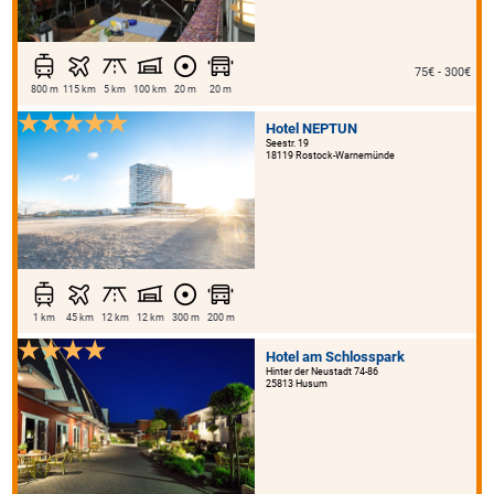
75€ - 300€
800 m
115 km
5 km
100 km
20 m
20 m
Hotel NEPTUN
Seestr. 19
18119 Rostock-Warnemünde
1 km
45 km
12 km
12 km
300 m
200 m
Hotel am Schlosspark
Hinter der Neustadt 74-86
25813 Husum