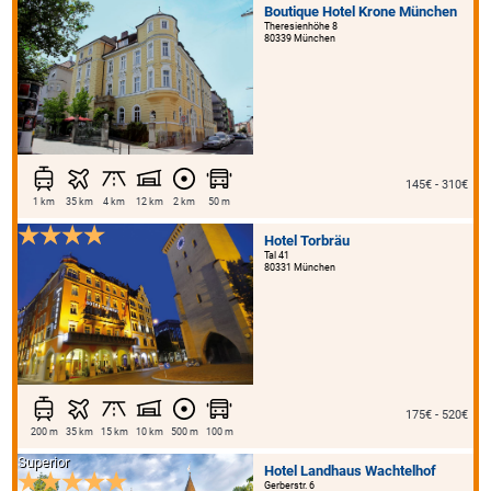
Boutique Hotel Krone München
Theresienhöhe 8
80339 München
145€ - 310€
1 km
35 km
4 km
12 km
2 km
50 m
Hotel Torbräu
Tal 41
80331 München
175€ - 520€
200 m
35 km
15 km
10 km
500 m
100 m
Superior
Hotel Landhaus Wachtelhof
Gerberstr. 6