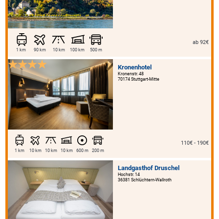
ab 92€
1 km
90 km
10 km
100 km
500 m
Kronenhotel
Kronenstr. 48
70174 Stuttgart-Mitte
110€ - 190€
1 km
10 km
10 km
10 km
600 m
200 m
Landgasthof Druschel
Hochstr. 14
36381 Schlüchtern-Wallroth