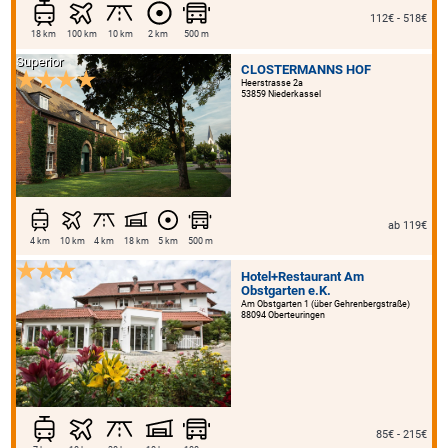
112€ - 518€
18 km
100 km
10 km
2 km
500 m
Superior
CLOSTERMANNS HOF
Heerstrasse 2a
53859 Niederkassel
ab 119€
4 km
10 km
4 km
18 km
5 km
500 m
Hotel+Restaurant Am
Obstgarten e.K.
Am Obstgarten 1 (über Gehrenbergstraße)
88094 Oberteuringen
85€ - 215€