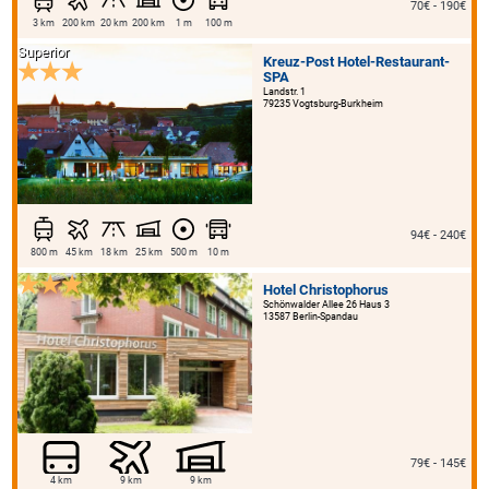
70€ - 190€
3 km
200 km
20 km
200 km
1 m
100 m
Superior
Kreuz-Post Hotel-Restaurant-
SPA
Landstr. 1
79235 Vogtsburg-Burkheim
94€ - 240€
800 m
45 km
18 km
25 km
500 m
10 m
Hotel Christophorus
Schönwalder Allee 26 Haus 3
13587 Berlin-Spandau
79€ - 145€
4 km
9 km
9 km