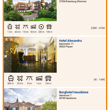
27356 Rotenburg (Wümme)
238€ - 476€
1 km
40 km
15 km
50 km
200 m
100 m
Hotel Alexandra
Bahnhofstr. 17
08523 Plauen
0€ - 149€
800 m
25 km
5 km
1 km
100 m
Burghotel Haselünne
Steintorstr. 7
49740 Haselünne