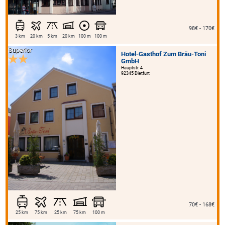
98€ - 170€
3 km
20 km
5 km
20 km
100 m
100 m
Superior
Hotel-Gasthof Zum Bräu-Toni
GmbH
Hauptstr. 4
92345 Dietfurt
70€ - 168€
25 km
75 km
25 km
75 km
100 m