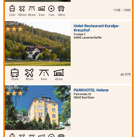
110€ - 190€
2 km
150 km
60 km
3 km
1 km
100 m
Superior
Hotel-Restaurant Kuralpe-
Kreuzhof
Kuralpe 2
64686 Lautertal-Staffel
ab 87€
10 km
40 km
8 km
45 km
Superior
PARKHOTEL Helene
Parkstraße 33
08645 Bad Elster