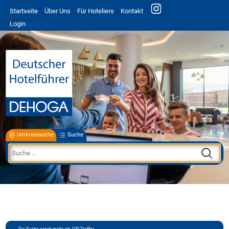
Startseite
Über Uns
Für Hoteliers
Kontakt
Login
Umkreissuche
Suche
Die Suche ergab mehr als 100 Treffer