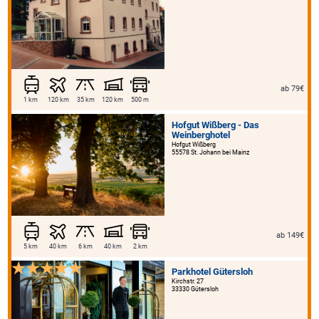
ab 79€
1 km
120 km
35 km
120 km
500 m
Hofgut Wißberg - Das
Weinberghotel
Hofgut Wißberg
55578 St. Johann bei Mainz
ab 149€
5 km
40 km
6 km
40 km
2 km
Parkhotel Gütersloh
Kirchstr. 27
33330 Gütersloh