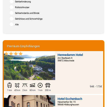
Gehbehinderung
Rollstuhlnutzer
Sehbehinderte und Blinde
Gehörlose und Schwerhörige
Alle
Premium-Empfehlungen
Hennedamm Hotel
Am Stadtpark 6
59872 Meschede
94€ - 175€
1 km
45 km
2 km
60 km
1 km
200 m
Hotel Eschenbach
Häselriether Str. 15
98646 Hildburghausen