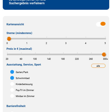
Suchergebnis verfeinern
Kartenansicht
Sterne (mindestens)
0
1
2
3
4
5
Preis in € (maximal)
20
60
100
140
180
220
260
300
+
Ausstattung, Service, Sport
alle
weniger
Garten/Park
Schwimmbad
Kinderbetreuung
Pay-TV im Zimmer
Minibar im Zimmer
Barrierefreiheit