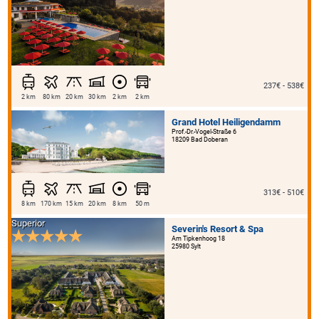
237€ - 538€
2 km
80 km
20 km
30 km
2 km
2 km
Grand Hotel Heiligendamm
Prof.-Dr.-Vogel-Straße 6
18209 Bad Doberan
313€ - 510€
8 km
170 km
15 km
20 km
8 km
50 m
Superior
Severin's Resort & Spa
Am Tipkenhoog 18
25980 Sylt