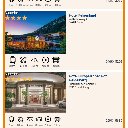
143€ - 209€
1 km
150 km
50 km
150 km
2 km
500 m
Superior
Hotel Felsenland
Im Büttelwoog 2
66994 Dahn
346€ - 520€
8 km
47 km
25 km
600 m
600 m
Superior
Hotel Europäischer Hof
Heidelberg
Friedrich-Ebert-Anlage 1
69117 Heidelberg
229€ - 566€
2 km
80 km
4 km
88 km
1 km
1 km