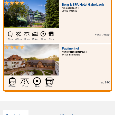
Berg & SPA Hotel Gabelbach
Am Gabelbach 1
98693 Ilmenau
129€ - 209€
5 km
45 km
12 km
45 km
5 km
5 km
Paulinenhof
Kuhlowitzer Dorfstraße 1
14806 Bad Belzig
ab 89€
4500 m
10 km
5 km
4500 m