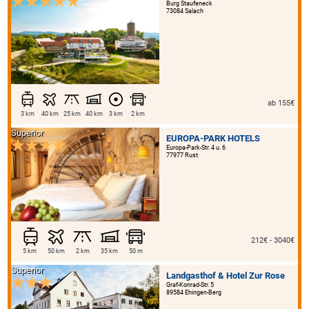
Burg Staufeneck
73084 Salach
ab 155€
3 km
40 km
25 km
40 km
3 km
2 km
Superior
EUROPA-PARK HOTELS
Europa-Park-Str. 4 u. 6
77977 Rust
212€ - 3040€
5 km
50 km
2 km
35 km
50 m
Superior
Landgasthof & Hotel Zur Rose
Graf-Konrad-Str. 5
89584 Ehingen-Berg