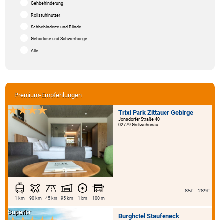
Gehbehinderung
Rollstuhlnutzer
Sehbehinderte und Blinde
Gehörlose und Schwerhörige
Alle
Premium-Empfehlungen
Trixi Park Zittauer Gebirge
Jonsdorfer Straße 40
02779 Großschönau
85€ - 289€
1 km
90 km
45 km
95 km
1 km
100 m
Superior
Burghotel Staufeneck