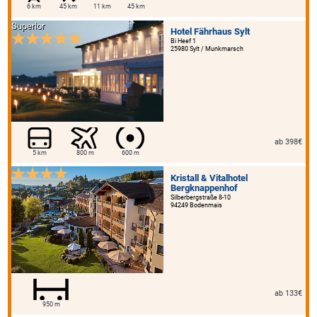
6 km
45 km
11 km
45 km
Superior
Hotel Fährhaus Sylt
Bi Heef 1
25980 Sylt / Munkmarsch
ab 398€
5 km
800 m
600 m
Kristall & Vitalhotel
Bergknappenhof
Silberbergstraße 8-10
94249 Bodenmais
ab 133€
950 m