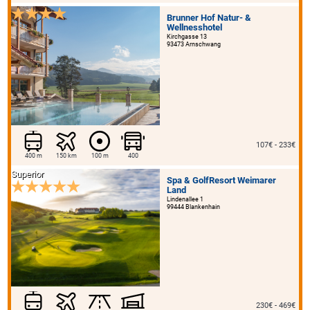
Brunner Hof Natur- &
Wellnesshotel
Kirchgasse 13
93473 Arnschwang
107€ - 233€
400 m
150 km
100 m
400
Superior
Spa & GolfResort Weimarer
Land
Lindenallee 1
99444 Blankenhain
230€ - 469€