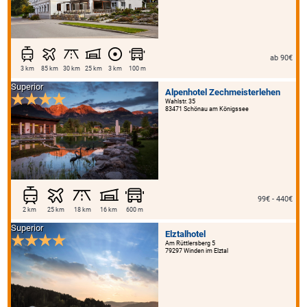
ab 90€
3 km
85 km
30 km
25 km
3 km
100 m
Superior
Alpenhotel Zechmeisterlehen
Wahlstr. 35
83471 Schönau am Königssee
99€ - 440€
2 km
25 km
18 km
16 km
600 m
Superior
Elztalhotel
Am Rüttlersberg 5
79297 Winden im Elztal