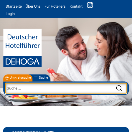
Startseite
Über Uns
Für Hoteliers
Kontakt
Login
Umkreissuche
Suche
Die Suche ergab mehr als 100 Treffer