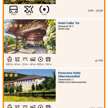
335€ - 2000€
2 km
6 km
6 km
Superior
Hotel Celler Tor
Scheuener Str. 2
29229 Celle
ab 99€
4500 m
40 km
25 km
40 km
4500 m
100 m
Superior
Panorama Hotel
Oberwiesenthal
Vierenstraße 11
09484 Kurort Oberwiesenthal