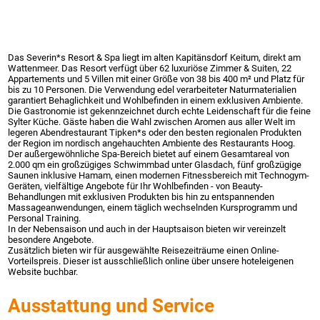
Das Severin*s Resort & Spa liegt im alten Kapitänsdorf Keitum, direkt am
Wattenmeer. Das Resort verfügt über 62 luxuriöse Zimmer & Suiten, 22
Appartements und 5 Villen mit einer Größe von 38 bis 400 m² und Platz für
bis zu 10 Personen. Die Verwendung edel verarbeiteter Naturmaterialien
garantiert Behaglichkeit und Wohlbefinden in einem exklusiven Ambiente.
Die Gastronomie ist gekennzeichnet durch echte Leidenschaft für die feine
Sylter Küche. Gäste haben die Wahl zwischen Aromen aus aller Welt im
legeren Abendrestaurant Tipken*s oder den besten regionalen Produkten
der Region im nordisch angehauchten Ambiente des Restaurants Hoog.
Der außergewöhnliche Spa-Bereich bietet auf einem Gesamtareal von
2.000 qm ein großzügiges Schwimmbad unter Glasdach, fünf großzügige
Saunen inklusive Hamam, einen modernen Fitnessbereich mit Technogym-
Geräten, vielfältige Angebote für Ihr Wohlbefinden - von Beauty-
Behandlungen mit exklusiven Produkten bis hin zu entspannenden
Massageanwendungen, einem täglich wechselnden Kursprogramm und
Personal Training.
In der Nebensaison und auch in der Hauptsaison bieten wir vereinzelt
besondere Angebote.
Zusätzlich bieten wir für ausgewählte Reisezeiträume einen Online-
Vorteilspreis. Dieser ist ausschließlich online über unsere hoteleigenen
Website buchbar.
Ausstattung und Service