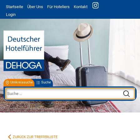
Startseite
Über Uns
Für Hoteliers
Kontakt
Login
Umkreissuche
Suche
ZURÜCK ZUR TREFFERLISTE