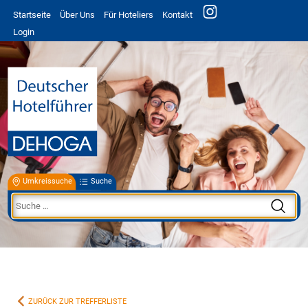
Startseite
Über Uns
Für Hoteliers
Kontakt
Login
Umkreissuche
Suche
ZURÜCK ZUR TREFFERLISTE