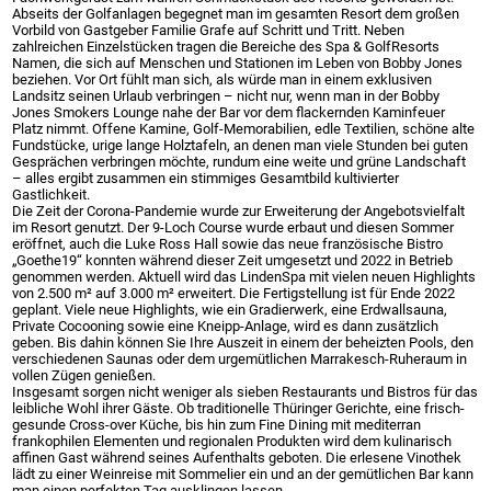
Abseits der Golfanlagen begegnet man im gesamten Resort dem großen
Vorbild von Gastgeber Familie Grafe auf Schritt und Tritt. Neben
zahlreichen Einzelstücken tragen die Bereiche des Spa & GolfResorts
Namen, die sich auf Menschen und Stationen im Leben von Bobby Jones
beziehen. Vor Ort fühlt man sich, als würde man in einem exklusiven
Landsitz seinen Urlaub verbringen – nicht nur, wenn man in der Bobby
Jones Smokers Lounge nahe der Bar vor dem flackernden Kaminfeuer
Platz nimmt. Offene Kamine, Golf-Memorabilien, edle Textilien, schöne alte
Fundstücke, urige lange Holztafeln, an denen man viele Stunden bei guten
Gesprächen verbringen möchte, rundum eine weite und grüne Landschaft
– alles ergibt zusammen ein stimmiges Gesamtbild kultivierter
Gastlichkeit.
Die Zeit der Corona-Pandemie wurde zur Erweiterung der Angebotsvielfalt
im Resort genutzt. Der 9-Loch Course wurde erbaut und diesen Sommer
eröffnet, auch die Luke Ross Hall sowie das neue französische Bistro
„Goethe19“ konnten während dieser Zeit umgesetzt und 2022 in Betrieb
genommen werden. Aktuell wird das LindenSpa mit vielen neuen Highlights
von 2.500 m² auf 3.000 m² erweitert. Die Fertigstellung ist für Ende 2022
geplant. Viele neue Highlights, wie ein Gradierwerk, eine Erdwallsauna,
Private Cocooning sowie eine Kneipp-Anlage, wird es dann zusätzlich
geben. Bis dahin können Sie Ihre Auszeit in einem der beheizten Pools, den
verschiedenen Saunas oder dem urgemütlichen Marrakesch-Ruheraum in
vollen Zügen genießen.
Insgesamt sorgen nicht weniger als sieben Restaurants und Bistros für das
leibliche Wohl ihrer Gäste. Ob traditionelle Thüringer Gerichte, eine frisch-
gesunde Cross-over Küche, bis hin zum Fine Dining mit mediterran
frankophilen Elementen und regionalen Produkten wird dem kulinarisch
affinen Gast während seines Aufenthalts geboten. Die erlesene Vinothek
lädt zu einer Weinreise mit Sommelier ein und an der gemütlichen Bar kann
man einen perfekten Tag ausklingen lassen.