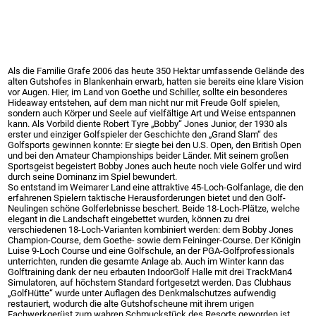
Als die Familie Grafe 2006 das heute 350 Hektar umfassende ­Gelände des
alten Gutshofes in Blankenhain erwarb, hatten sie bereits eine klare Vision
vor Augen. Hier, im Land von Goethe und Schiller, sollte ein besonderes
Hideaway entstehen, auf dem man nicht nur mit Freude Golf spielen,
sondern auch Körper und Seele auf vielfältige Art und Weise entspannen
kann. Als Vorbild diente Robert Tyre „Bobby“ Jones Junior, der 1930 als
erster und einziger Golfspieler der Geschichte den „Grand Slam“ des
Golfsports gewinnen konnte: Er siegte bei den U.S. Open, den ­British Open
und bei den Amateur Championships beider Länder. Mit ­seinem großen
Sportsgeist begeistert Bobby Jones auch heute noch viele Golfer und wird
durch seine Dominanz im Spiel ­bewundert.
So entstand im Weimarer Land eine attraktive 45-Loch-Golfanlage, die den
erfahrenen Spielern taktische Herausforderungen bietet und den Golf-
Neulingen schöne Golferlebnisse beschert. Beide 18-Loch-Plätze, welche
elegant in die Landschaft eingebettet wurden, können zu drei
verschiedenen 18-Loch-Varianten kombiniert werden: dem Bobby Jones
Champion-Course, dem Goethe- sowie dem Feininger-Course. Der Königin
Luise 9-Loch Course und eine Golfschule, an der PGA-Golfprofessionals
unterrichten, runden die gesamte Anlage ab. Auch im Winter kann das
Golftraining dank der neu erbauten IndoorGolf Halle mit drei TrackMan4
Simulatoren, auf höchstem Standard fortgesetzt werden. Das Clubhaus
„GolfHütte“ wurde unter Auflagen des Denkmalschutzes aufwendig
restauriert, wodurch die alte Gutshofscheune mit ihrem urigen
Fachwerkgerüst zum wahren Schmuckstück des Resorts geworden ist.