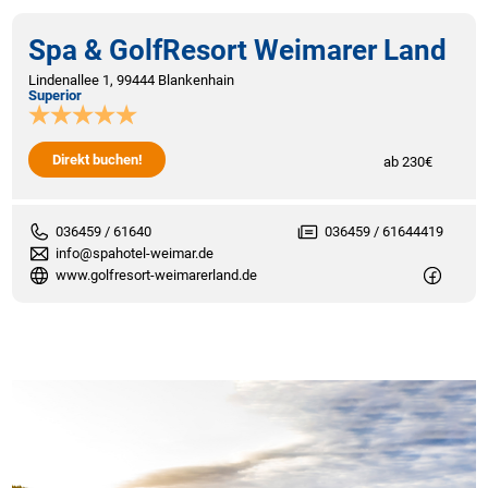
Spa & GolfResort Weimarer Land
Lindenallee 1, 99444 Blankenhain
Superior
Direkt buchen!
ab 230€
036459 / 61640
036459 / 61644419
info@spahotel-weimar.de
www.golfresort-weimarerland.de