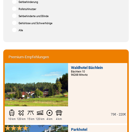
Gehbehinderung
Rollstuhlnutzer
Sehbehinderte und Blinde
Gehörlose und Schwerhörige
Alle
Premium-Empfehlungen
Waldhotel Bächlein
Bächlein 10
96268 Mitwitz
75€ - 220€
10 km
120 km
15 km
120 km
4 km
4 km
Parkhotel