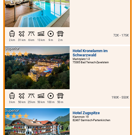
72€ - 175€
2 km
31 km
6 km
13 km
9 m
2 m
Superior
Hotel Kronelamm im
Schwarzwald
Marktplatz 1-3
75385 Bad Teinach-Zavelstein
190€ - 550€
3 km
50 km
25 km
50 km
100 m
50 m
Superior
Hotel Zugspitze
Klammstr. 19
82467 Garmisch-Partenkirchen