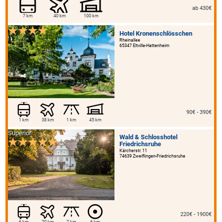
ab 430€
7 km
40 km
100 km
Hotel Kronenschlösschen
Rheinallee
65347 Eltville-Hattenheim
90€ - 390€
1 km
38 km
1 km
45 km
Superior
Wald & Schlosshotel
Friedrichsruhe
Kärcherstr. 11
74639 Zweiflingen-Friedrichsruhe
220€ - 1900€
6 km
70 km
7 km
6 km