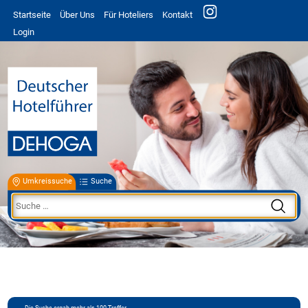
Startseite
Über Uns
Für Hoteliers
Kontakt
Login
Umkreissuche
Suche
Die Suche ergab mehr als 100 Treffer