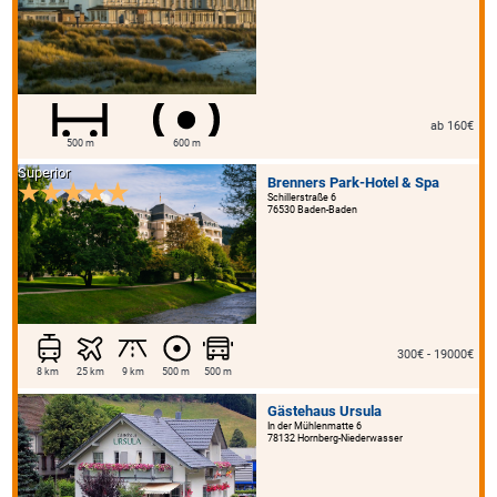
ab 160€
500 m
600 m
Superior
Brenners Park-Hotel & Spa
Schillerstraße 6
76530 Baden-Baden
300€ - 19000€
8 km
25 km
9 km
500 m
500 m
Gästehaus Ursula
In der Mühlenmatte 6
78132 Hornberg-Niederwasser