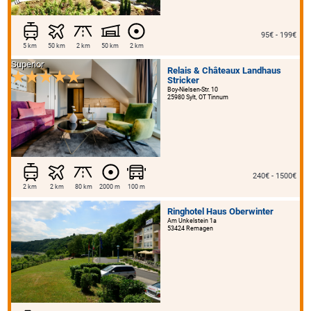
95€ - 199€
5 km
50 km
2 km
50 km
2 km
Superior
Relais & Châteaux Landhaus
Stricker
Boy-Nielsen-Str. 10
25980 Sylt, OT Tinnum
240€ - 1500€
2 km
2 km
80 km
2000 m
100 m
Ringhotel Haus Oberwinter
Am Unkelstein 1a
53424 Remagen