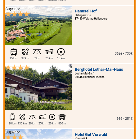
Superior
Hanusel Hof
Helingerstr. 5
87480 Weitnau-Hellengerst
362€ - 730€
15 km
37 km
7 km
75 km
15 km
Berghotel Lothar-Mai-Haus
Lothar-Mai-Str. 1
36145 Hofbieber-Steens
98€ - 251€
20 km
130 km
20 km
25 km
20 km
800 m
Superior
Hotel Gut Vorwald
Vorwald 3