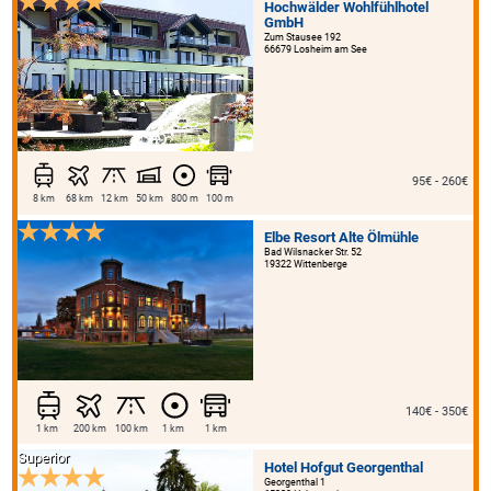
Hochwälder Wohlfühlhotel
GmbH
Zum Stausee 192
66679 Losheim am See
95€ - 260€
8 km
68 km
12 km
50 km
800 m
100 m
Elbe Resort Alte Ölmühle
Bad Wilsnacker Str. 52
19322 Wittenberge
140€ - 350€
1 km
200 km
100 km
1 km
1 km
Superior
Hotel Hofgut Georgenthal
Georgenthal 1