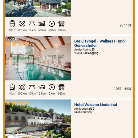
ab 113€
800 m
125 km
15 km
500 m
300 m
200 m
Superior
Der Eisvogel - Wellness- und
Genusshotel
An der Abens 20
93333 Bad Gögging
105€ - 440€
4 km
100 km
15 km
125 km
2 km
600 m
Hotel Vulcano Lindenhof
Am Mundwald 5
54516 Wittlich