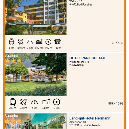
Waldstr. 16
94072 Bad Füssing
ab 118€
5 km
150 km
7 km
150 km
100 m
150 m
Superior
HOTEL PARK SOLTAU
Winsener Str. 111
29614 Soltau
88€ - 189€
200 m
72 km
5 km
74 km
2 km
Superior
Land-gut-Hotel Hermann
Albertsdorf 13
18182 Rostock-Bentwisch