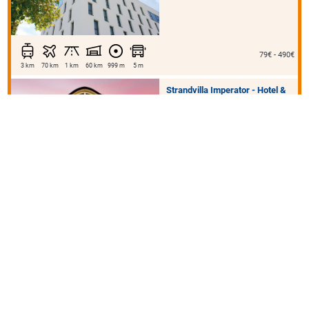
79€ - 490€
3 km
70 km
1 km
60 km
999 m
5 m
Strandvilla Imperator - Hotel &
Ferienwohnungen Usedom
Bergstraße 12
17429 Bansin
52€ - 266€
1 km
20 km
60 km
500 m
50 m
Romantik Hotel Schloss
Ranzow
Schlossallee 1
18551 Lohme