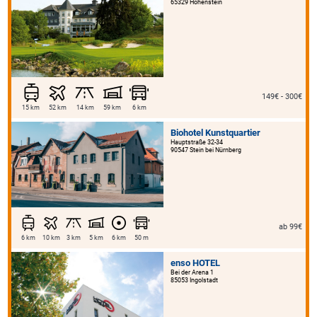
65329 Hohenstein
149€ - 300€
15 km
52 km
14 km
59 km
6 km
Biohotel Kunstquartier
Hauptstraße 32-34
90547 Stein bei Nürnberg
ab 99€
6 km
10 km
3 km
5 km
6 km
50 m
enso HOTEL
Bei der Arena 1
85053 Ingolstadt