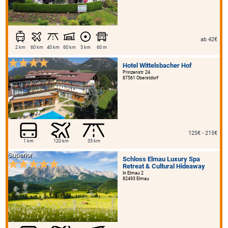
ab 42€
2 km
60 km
40 km
60 km
3 km
60 m
Hotel Wittelsbacher Hof
Prinzenstr. 24
87561 Oberstdorf
125€ - 215€
1 km
120 km
35 km
Superior
Schloss Elmau Luxury Spa
Retreat & Cultural Hideaway
In Elmau 2
82493 Elmau