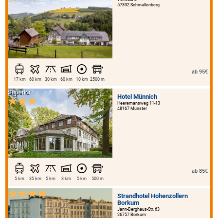
57392 Schmallenberg
ab 95€
17 km
60 km
30 km
60 km
10 km
2500 m
Superior
Hotel Münnich
Heeremansweg 11-13
48167 Münster
ab 85€
5 km
35 km
5 km
3 km
5 km
500 m
Strandhotel Hohenzollern
Borkum
Jann-Berghaus-Str. 63
26757 Borkum