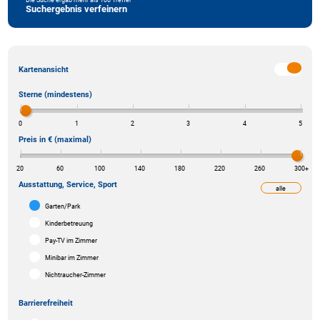
Suchergebnis verfeinern
Kartenansicht
Sterne (mindestens)
0
1
2
3
4
5
Preis in € (maximal)
20
60
100
140
180
220
260
300
+
Ausstattung, Service, Sport
alle
weniger
Garten/Park
Kinderbetreuung
Pay-TV im Zimmer
Minibar im Zimmer
Nichtraucher-Zimmer
Barrierefreiheit