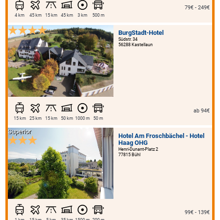
79€ - 249€
4 km
45 km
15 km
45 km
3 km
500 m
BurgStadt-Hotel
Südstr. 34
56288 Kastellaun
ab 94€
15 km
25 km
15 km
50 km
1000 m
50 m
Superior
Hotel Am Froschbächel - Hotel
Haag OHG
Henri-Dunant-Platz 2
77815 Bühl
99€ - 139€
1 km
15 km
5 km
35 km
1500 m
200 m