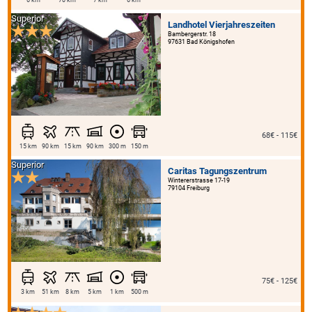
Superior
Landhotel Vierjahreszeiten
Bambergerstr. 18
97631 Bad Königshofen
68€ - 115€
15 km
90 km
15 km
90 km
300 m
150 m
Superior
Caritas Tagungszentrum
Wintererstrasse 17-19
79104 Freiburg
75€ - 125€
3 km
51 km
8 km
5 km
1 km
500 m