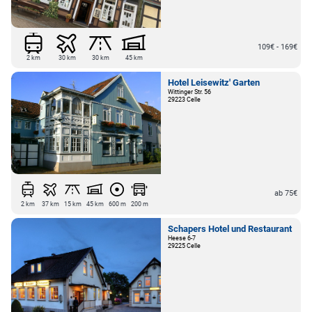
109€ - 169€
2 km
30 km
30 km
45 km
Hotel Leisewitz' Garten
Wittinger Str. 56
29223 Celle
ab 75€
2 km
37 km
15 km
45 km
600 m
200 m
Schapers Hotel und Restaurant
Heese 6-7
29225 Celle