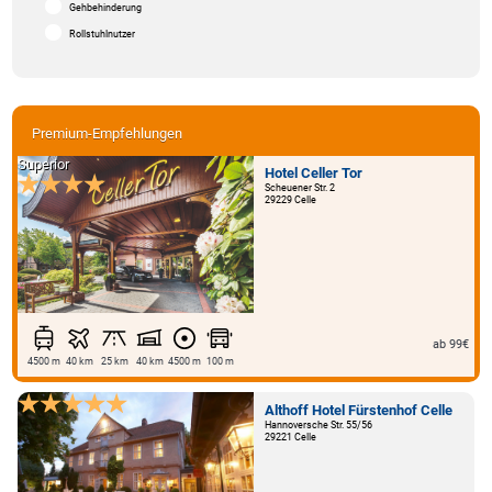
Gehbehinderung
Rollstuhlnutzer
Premium-Empfehlungen
Superior
Hotel Celler Tor
Scheuener Str. 2
29229 Celle
ab 99€
4500 m
40 km
25 km
40 km
4500 m
100 m
Althoff Hotel Fürstenhof Celle
Hannoversche Str. 55/56
29221 Celle