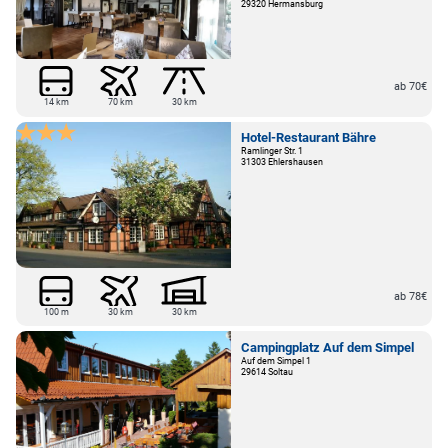
29320 Hermansburg
ab 70€
14 km
70 km
30 km
Hotel-Restaurant Bähre
Ramlinger Str. 1
31303 Ehlershausen
ab 78€
100 m
30 km
30 km
Campingplatz Auf dem Simpel
Auf dem Simpel 1
29614 Soltau