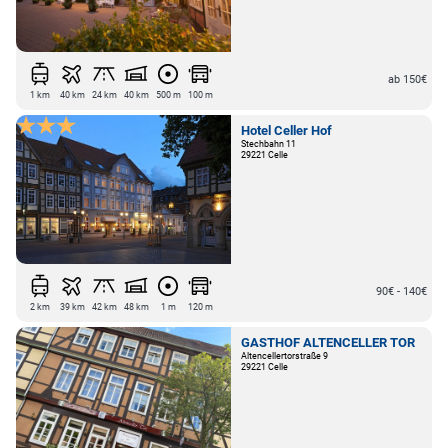
ab 150€
1 km
40 km
24 km
40 km
500 m
100 m
Hotel Celler Hof
Stechbahn 11
29221 Celle
90€ - 140€
2 km
39 km
42 km
48 km
1 m
120 m
GASTHOF ALTENCELLER TOR
Altencellertorstraße 9
29221 Celle