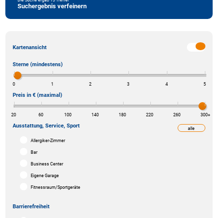
Suchergebnis verfeinern
Kartenansicht
Sterne (mindestens)
0
1
2
3
4
5
Preis in € (maximal)
20
60
100
140
180
220
260
300
+
Ausstattung, Service, Sport
alle
weniger
Allergiker-Zimmer
Bar
Business Center
Eigene Garage
Fitnessraum/Sportgeräte
Barrierefreiheit