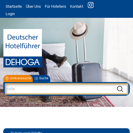
Startseite
Über Uns
Für Hoteliers
Kontakt
Login
Umkreissuche
Suche
Die Suche ergab
15
Treffer