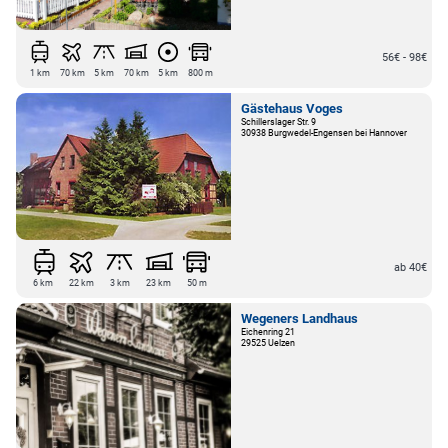
56€ - 98€
1 km
70 km
5 km
70 km
5 km
800 m
Gästehaus Voges
Schillerslager Str. 9
30938 Burgwedel-Engensen bei Hannover
ab 40€
6 km
22 km
3 km
23 km
50 m
Wegeners Landhaus
Eichenring 21
29525 Uelzen