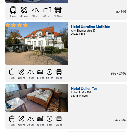
ab 90€
1 km
40 km
3 km
40 km
300 m
Hotel Caroline Mathilde
Alter Bremer Weg 37
29223 Celle
99€ - 240€
2 km
40 km
15 km
47 km
550 m
80 m
Hotel Celler Tor
Celler Straße 106
38518 Gifhorn
55€ - 80€
3 km
50 km
25 km
50 km
3 km
20 m