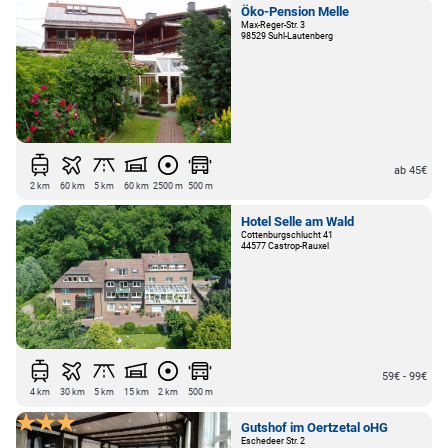
Öko-Pension Melle
Max-Reger-Str. 3
98529 Suhl-Lautenberg
ab 45€
2 km
60 km
5 km
60 km
2500 m
500 m
Hotel Selle am Wald
Cottenburgschlucht 41
44577 Castrop-Rauxel
59€ - 99€
4 km
30 km
5 km
15 km
2 km
500 m
Gutshof im Oertzetal oHG
Eschedeer Str. 2