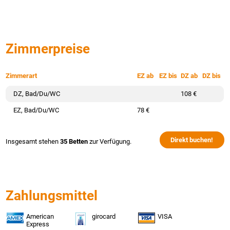
Zimmerpreise
Zimmerart
EZ ab
EZ bis
DZ ab
DZ bis
DZ, Bad/Du/WC
108 €
EZ, Bad/Du/WC
78 €
Direkt buchen!
Insgesamt stehen
35 Betten
zur Verfügung.
Zahlungsmittel
American
girocard
VISA
Express