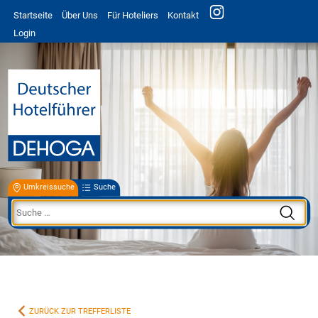
Startseite
Über Uns
Für Hoteliers
Kontakt
Login
Umkreissuche
Suche
ZURÜCK ZUR TREFFERLISTE