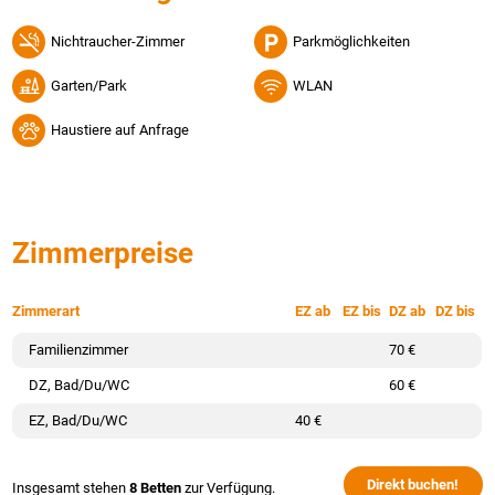
Nichtraucher-Zimmer
Parkmöglichkeiten
Garten/Park
WLAN
Haustiere auf Anfrage
Zimmerpreise
Zimmerart
EZ ab
EZ bis
DZ ab
DZ bis
Familienzimmer
70 €
DZ, Bad/Du/WC
60 €
EZ, Bad/Du/WC
40 €
Direkt buchen!
Insgesamt stehen
8 Betten
zur Verfügung.