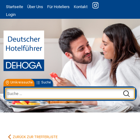
Startseite
Über Uns
Für Hoteliers
Kontakt
Login
Umkreissuche
Suche
ZURÜCK ZUR TREFFERLISTE