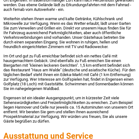
Ort Engensen. In sauerstoffhaltiger Luft kann nach Herzenslust gewandert
werden. Das ebene Gelände lädt zu Erkundungsfahrten mit dem Fahrrad -
auch fernab vom Autoverkehr - ein.
Weiterhin stehen Ihnen warme und kalte Getränke, Kühlschrank und
Mikrowelle zur Verfügung. Wenn es das Wetter erlaubt, lädt unser Garten
Sie zum Verweilen und Grillen ein. Direkt vor unserem Haus finden Sie für
Ihr Fahrzeug ausreichend Parkmöglichkeiten, aber auch öffentliche
Verkehrsverbindungen sind vorhanden. Unser Gästehaus betreten Sie
durch einen separaten Eingang. Sie wohnen in ruhigen, hellen und
freundlich eingerichteten Zimmern mit TV und Radiowecker.
Im Ort und gut zu Fuß erreichbar befindet sich ein nettes Café mit
hausgemachtem Gebäck. Und ebenfalls zu Fuß erreichen Sie einen
Biergarten mit "kleinen leckeren Gerichten". 1,5 km entfernt befindet sich
das Restaurant "Haus am Walde" (deutsche und asiatische Küche). Für den
täglichen Bedarf steht Ihnen ein Edeka-Markt mit Café (1 km Entfernung)
zur Verfügung. Wer Interesse am Golfspielen hat, findet in Engensen einen
Golfplatz (18 Loch) mit Gaststätte. Schwimmen und Sonnenbaden können
Sie im nahegelegenen Waldbad.
Engensen ist ein idealer Ausgangspunkt, um in kürzester Zeit viele
Sehenswürdigkeiten und Freizeitmöglichkeiten zu erreichen. Zum Beispiel
liegen Hannover und Celle nur jeweils ca. 15 Autominuten von unserem Ort
entfernt. Wir beraten Sie gern und stellen Ihnen ausreichend
Prospektmaterial zur Verfügung. Wir würden uns freuen, Sie als unsere
Gäste begrüßen zu dürfen.
Ausstattung und Service