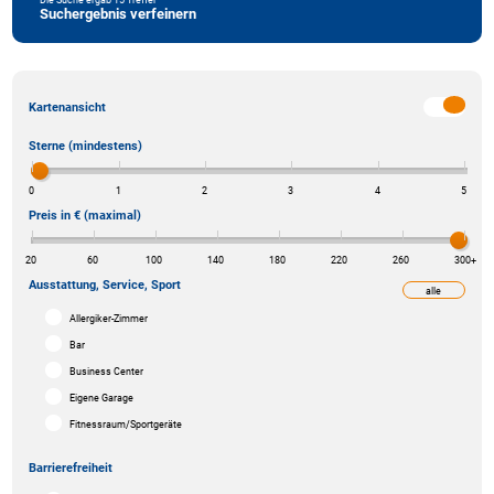
Suchergebnis verfeinern
Kartenansicht
Sterne (mindestens)
0
1
2
3
4
5
Preis in € (maximal)
20
60
100
140
180
220
260
300
+
Ausstattung, Service, Sport
alle
weniger
Allergiker-Zimmer
Bar
Business Center
Eigene Garage
Fitnessraum/Sportgeräte
Barrierefreiheit