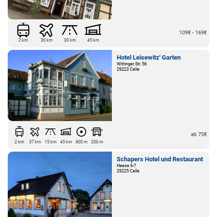
109€ - 169€
2 km
30 km
30 km
45 km
Hotel Leisewitz' Garten
Wittinger Str. 56
29223 Celle
ab 75€
2 km
37 km
15 km
45 km
600 m
200 m
Schapers Hotel und Restaurant
Heese 6-7
29225 Celle