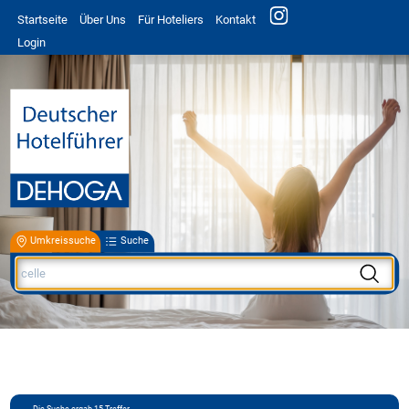
Startseite
Über Uns
Für Hoteliers
Kontakt
Login
Umkreissuche
Suche
Die Suche ergab
15
Treffer