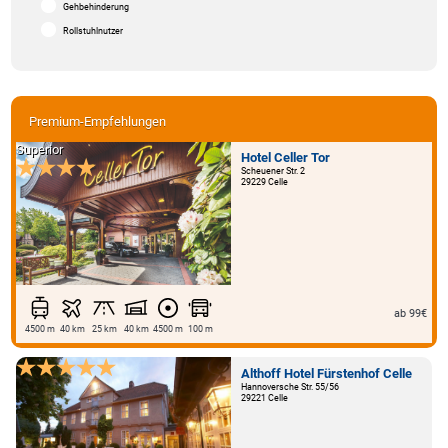
Gehbehinderung
Rollstuhlnutzer
Premium-Empfehlungen
Superior
Hotel Celler Tor
Scheuener Str. 2
29229 Celle
ab 99€
4500 m
40 km
25 km
40 km
4500 m
100 m
Althoff Hotel Fürstenhof Celle
Hannoversche Str. 55/56
29221 Celle