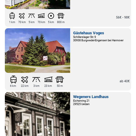
56€ - 98€
1 km
70 km
5 km
70 km
5 km
800 m
Gästehaus Voges
Schillerslager Str. 9
30938 Burgwedel-Engensen bei Hannover
ab 40€
6 km
22 km
3 km
23 km
50 m
Wegeners Landhaus
Eichenring 21
29525 Uelzen