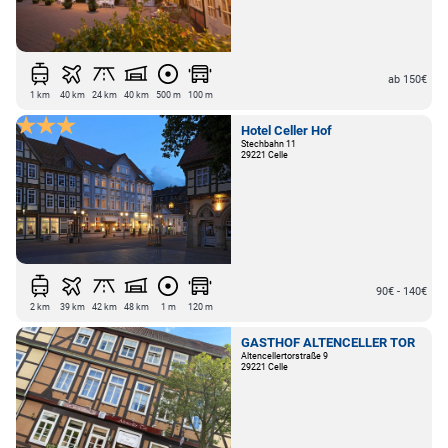
ab 150€
1 km
40 km
24 km
40 km
500 m
100 m
Hotel Celler Hof
Stechbahn 11
29221 Celle
90€ - 140€
2 km
39 km
42 km
48 km
1 m
120 m
GASTHOF ALTENCELLER TOR
Altencellertorstraße 9
29221 Celle