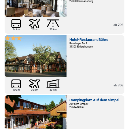
29320 Hermansburg
ab 70€
14 km
70 km
30 km
Hotel-Restaurant Bähre
Ramlinger Str. 1
31303 Ehlershausen
ab 78€
100 m
30 km
30 km
Campingplatz Auf dem Simpel
Auf dem Simpel 1
29614 Soltau