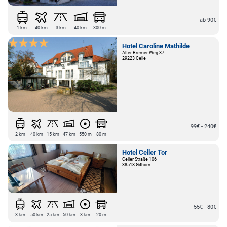
ab 90€
1 km
40 km
3 km
40 km
300 m
Hotel Caroline Mathilde
Alter Bremer Weg 37
29223 Celle
99€ - 240€
2 km
40 km
15 km
47 km
550 m
80 m
Hotel Celler Tor
Celler Straße 106
38518 Gifhorn
55€ - 80€
3 km
50 km
25 km
50 km
3 km
20 m