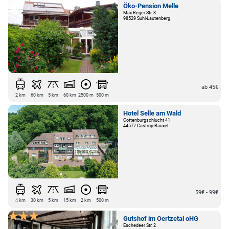
Öko-Pension Melle
Max-Reger-Str. 3
98529 Suhl-Lautenberg
ab 45€
2 km
60 km
5 km
60 km
2500 m
500 m
Hotel Selle am Wald
Cottenburgschlucht 41
44577 Castrop-Rauxel
59€ - 99€
4 km
30 km
5 km
15 km
2 km
500 m
Gutshof im Oertzetal oHG
Eschedeer Str. 2