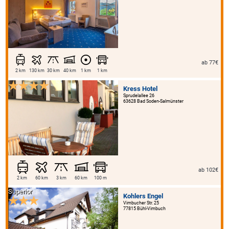
ab 77€
2 km
130 km
30 km
40 km
1 km
1 km
Kress Hotel
Sprudelallee 26
63628 Bad Soden-Salmünster
ab 102€
2 km
60 km
3 km
60 km
100 m
Superior
Kohlers Engel
Vimbucher Str. 25
77815 Bühl-Vimbuch