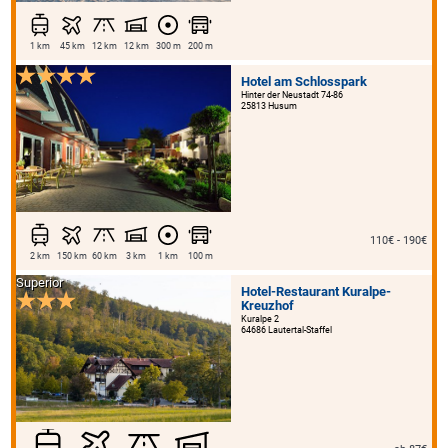
1 km
45 km
12 km
12 km
300 m
200 m
Hotel am Schlosspark
Hinter der Neustadt 74-86
25813 Husum
110€ - 190€
2 km
150 km
60 km
3 km
1 km
100 m
Superior
Hotel-Restaurant Kuralpe-
Kreuzhof
Kuralpe 2
64686 Lautertal-Staffel