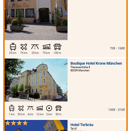
70€ - 168€
25 km
75 km
25 km
75 km
100 m
Boutique Hotel Krone München
Theresienhöhe 8
80339 München
145€ - 310€
1 km
35 km
4 km
12 km
2 km
50 m
Hotel Torbräu
Tal 41