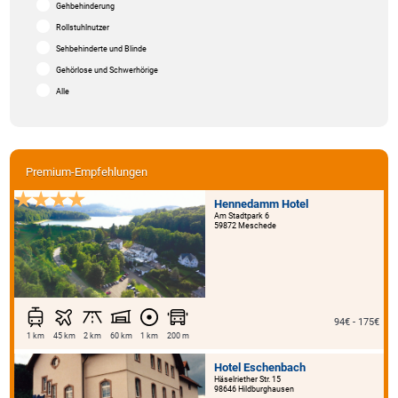
Gehbehinderung
Rollstuhlnutzer
Sehbehinderte und Blinde
Gehörlose und Schwerhörige
Alle
Premium-Empfehlungen
Hennedamm Hotel
Am Stadtpark 6
59872 Meschede
94€ - 175€
1 km
45 km
2 km
60 km
1 km
200 m
Hotel Eschenbach
Häselriether Str. 15
98646 Hildburghausen