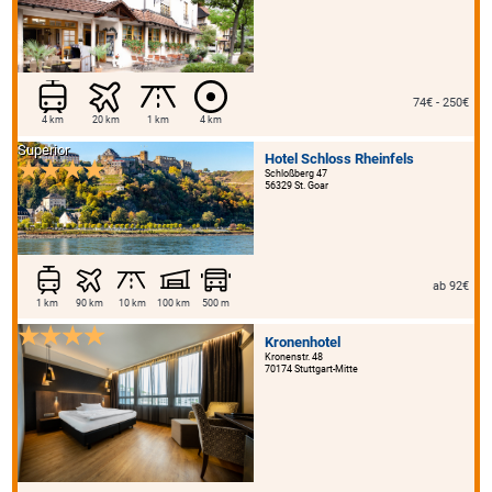
74€ - 250€
4 km
20 km
1 km
4 km
Superior
Hotel Schloss Rheinfels
Schloßberg 47
56329 St. Goar
ab 92€
1 km
90 km
10 km
100 km
500 m
Kronenhotel
Kronenstr. 48
70174 Stuttgart-Mitte