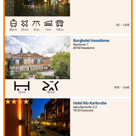
0€ - 149€
800 m
25 km
5 km
1 km
100 m
Burghotel Haselünne
Steintorstr. 7
49740 Haselünne
99€ - 164€
25 km
80 km
Hotel Rio Karlsruhe
Hans-Sachs-Str. 2/3
76133 Karlsruhe