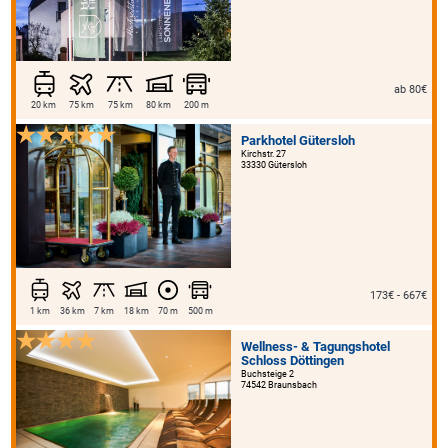
ab 80€
20 km
75 km
75 km
80 km
200 m
Parkhotel Gütersloh
Kirchstr. 27
33330 Gütersloh
173€ - 667€
1 km
36 km
7 km
18 km
70 m
500 m
Wellness- & Tagungshotel
Schloss Döttingen
Buchsteige 2
74542 Braunsbach