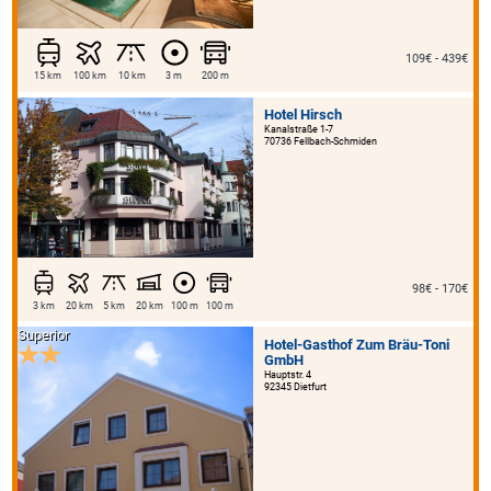
109€ - 439€
15 km
100 km
10 km
3 m
200 m
Hotel Hirsch
Kanalstraße 1-7
70736 Fellbach-Schmiden
98€ - 170€
3 km
20 km
5 km
20 km
100 m
100 m
Superior
Hotel-Gasthof Zum Bräu-Toni
GmbH
Hauptstr. 4
92345 Dietfurt