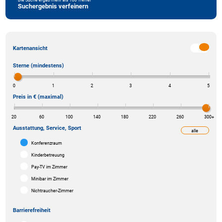
Suchergebnis verfeinern
Kartenansicht
Sterne (mindestens)
0
1
2
3
4
5
Preis in € (maximal)
20
60
100
140
180
220
260
300
+
Ausstattung, Service, Sport
alle
weniger
Konferenzraum
Kinderbetreuung
Pay-TV im Zimmer
Minibar im Zimmer
Nichtraucher-Zimmer
Barrierefreiheit