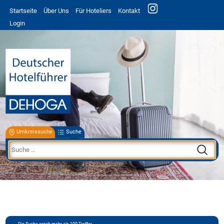
Startseite
Über Uns
Für Hoteliers
Kontakt
Login
Umkreissuche
Suche
Die Suche ergab mehr als 100 Treffer