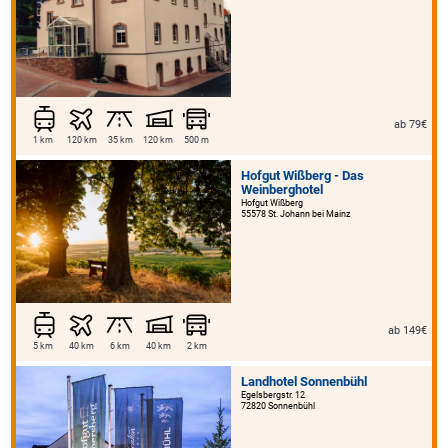
ab 79€
1 km
120 km
35 km
120 km
500 m
Hofgut Wißberg - Das
Weinberghotel
Hofgut Wißberg
55578 St. Johann bei Mainz
ab 149€
5 km
40 km
6 km
40 km
2 km
Landhotel Sonnenbühl
Egelsbergstr. 12
72820 Sonnenbühl