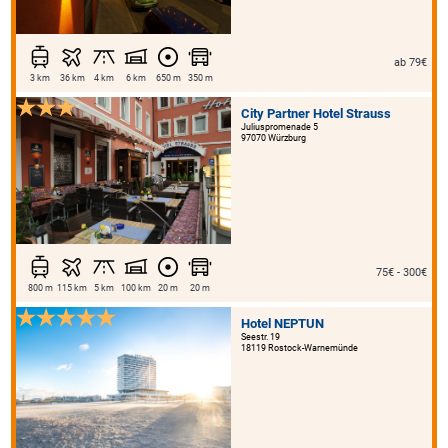
ab 79€
3 km
36 km
4 km
6 km
650 m
350 m
City Partner Hotel Strauss
Juliuspromenade 5
97070 Würzburg
75€ - 300€
800 m
115 km
5 km
100 km
20 m
20 m
Hotel NEPTUN
Seestr. 19
18119 Rostock-Warnemünde