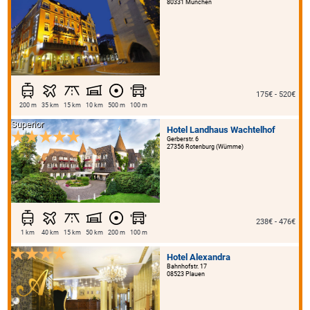
80331 München
175€ - 520€
200 m
35 km
15 km
10 km
500 m
100 m
Superior
Hotel Landhaus Wachtelhof
Gerberstr. 6
27356 Rotenburg (Wümme)
238€ - 476€
1 km
40 km
15 km
50 km
200 m
100 m
Hotel Alexandra
Bahnhofstr. 17
08523 Plauen