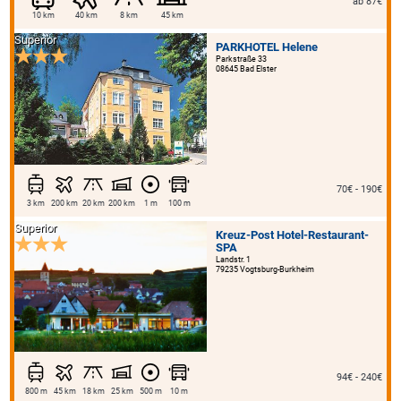
ab 87€
10 km
40 km
8 km
45 km
Superior
PARKHOTEL Helene
Parkstraße 33
08645 Bad Elster
70€ - 190€
3 km
200 km
20 km
200 km
1 m
100 m
Superior
Kreuz-Post Hotel-Restaurant-
SPA
Landstr. 1
79235 Vogtsburg-Burkheim
94€ - 240€
800 m
45 km
18 km
25 km
500 m
10 m