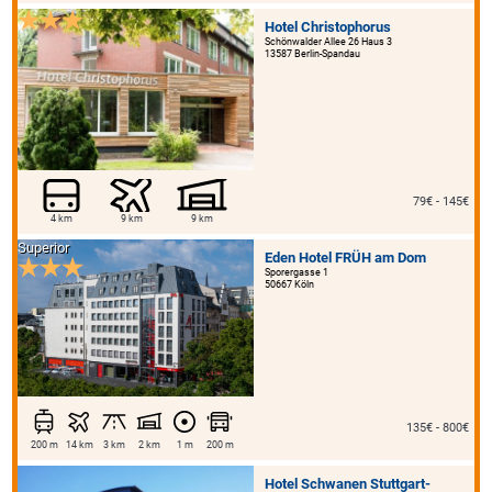
Hotel Christophorus
Schönwalder Allee 26 Haus 3
13587 Berlin-Spandau
79€ - 145€
4 km
9 km
9 km
Superior
Eden Hotel FRÜH am Dom
Sporergasse 1
50667 Köln
135€ - 800€
200 m
14 km
3 km
2 km
1 m
200 m
Hotel Schwanen Stuttgart-