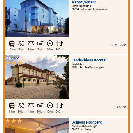
Airport/Messe
Obere Bachstr. 1
70794 Filderstadt-Bernhausen
125€ - 290€
15 km
3 km
3 km
3 km
50 m
300 m
Superior
Landschloss Korntal
Saalplatz 5
70825 Korntal-Münchingen
ab 79€
1 km
30 km
4 km
30 km
100 m
500 m
Schloss Hornberg
Auf dem Schloßberg 1
78132 Hornberg