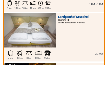
110€ - 190€
1 km
10 km
10 km
10 km
600 m
200 m
Landgasthof Druschel
Hochstr. 14
36381 Schlüchtern-Wallroth
ab 65€
7 km
80 km
3 km
80 km
250 m
Superior
Hotel Restaurant Vinothek
LAMM
Mönchstr. 31
76332 Bad Herrenalb
ab 68€