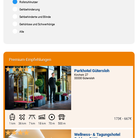
Rollstuhlnutzer
Gehbehinderung
Sehbehinderte und Blinde
Gehörlose und Schwerhörige
Alle
Premium-Empfehlungen
Parkhotel Gütersloh
Kirchstr. 27
33330 Gütersloh
173€ - 667€
1 km
36 km
7 km
18 km
70 m
500 m
Wellness- & Tagungshotel