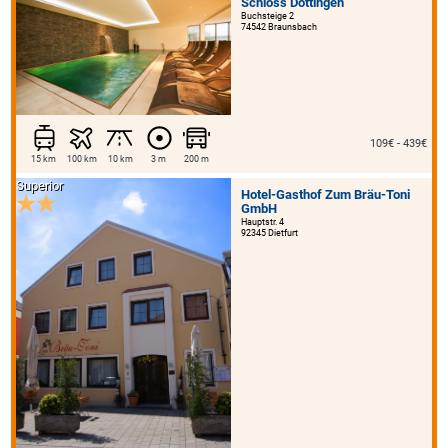
Schloss Döttingen
Buchsteige 2
74542 Braunsbach
109€ - 439€
15 km
100 km
10 km
3 m
200 m
Superior
Hotel-Gasthof Zum Bräu-Toni
GmbH
Hauptstr. 4
92345 Dietfurt