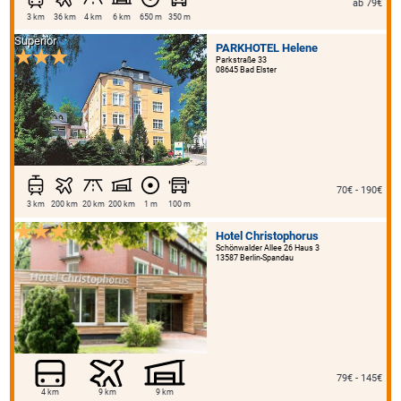
ab 79€
3 km
36 km
4 km
6 km
650 m
350 m
Superior
PARKHOTEL Helene
Parkstraße 33
08645 Bad Elster
70€ - 190€
3 km
200 km
20 km
200 km
1 m
100 m
Hotel Christophorus
Schönwalder Allee 26 Haus 3
13587 Berlin-Spandau
79€ - 145€
4 km
9 km
9 km