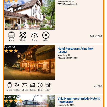
Vimbucher Str. 25
77815 Bühl-Vimbuch
74€ - 250€
4 km
20 km
1 km
4 km
Superior
Hotel Restaurant Vinothek
LAMM
Mönchstr. 31
76332 Bad Herrenalb
ab 68€
4 km
50 km
25 km
25 km
4 km
50 m
Superior
Villa Hammerschmiede Hotel &
Restaurant
Hauptstraße 162