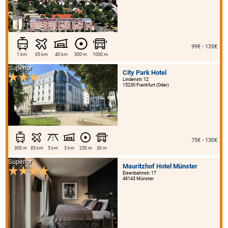
99€ - 135€
1 km
65 km
40 km
500 m
1000 m
Superior
City Park Hotel
Lindenstr. 12
15230 Frankfurt (Oder)
75€ - 130€
300 m
85 km
5 km
3 km
250 m
30 m
Superior
Mauritzhof Hotel Münster
Eisenbahnstr. 17
48143 Münster