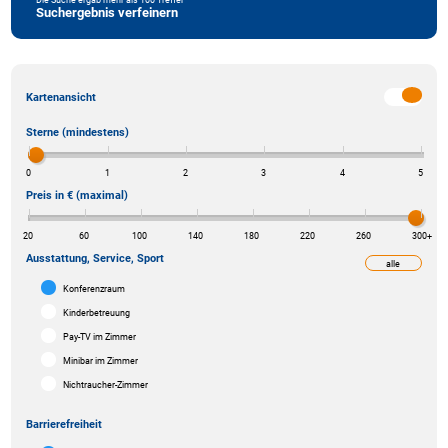
Suchergebnis verfeinern
Kartenansicht
Sterne (mindestens)
0
1
2
3
4
5
Preis in € (maximal)
20
60
100
140
180
220
260
300
+
Ausstattung, Service, Sport
alle
weniger
Konferenzraum
Kinderbetreuung
Pay-TV im Zimmer
Minibar im Zimmer
Nichtraucher-Zimmer
Barrierefreiheit