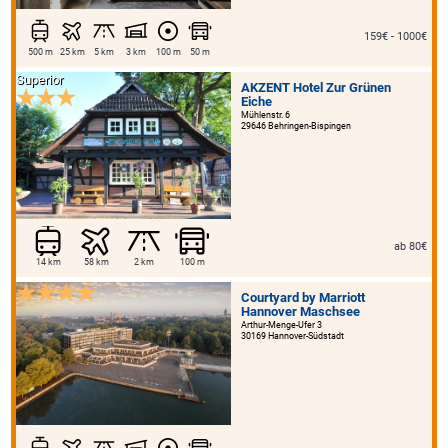
159€ - 1000€
500 m
25 km
5 km
3 km
100 m
50 m
Superior
AKZENT Hotel Zur Grünen
Eiche
Mühlenstr. 6
29646 Behringen-Bispingen
ab 80€
14 km
58 km
2 km
100 m
Courtyard by Marriott
Hannover Maschsee
Arthur-Menge-Ufer 3
30169 Hannover-Südstadt