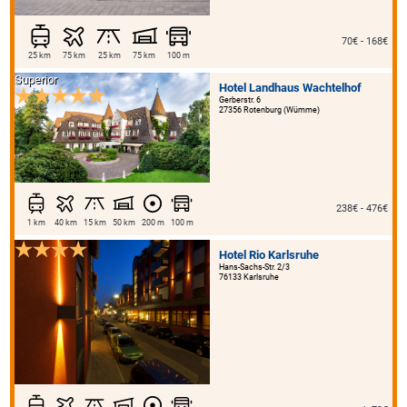
70€ - 168€
25 km
75 km
25 km
75 km
100 m
Superior
Hotel Landhaus Wachtelhof
Gerberstr. 6
27356 Rotenburg (Wümme)
238€ - 476€
1 km
40 km
15 km
50 km
200 m
100 m
Hotel Rio Karlsruhe
Hans-Sachs-Str. 2/3
76133 Karlsruhe