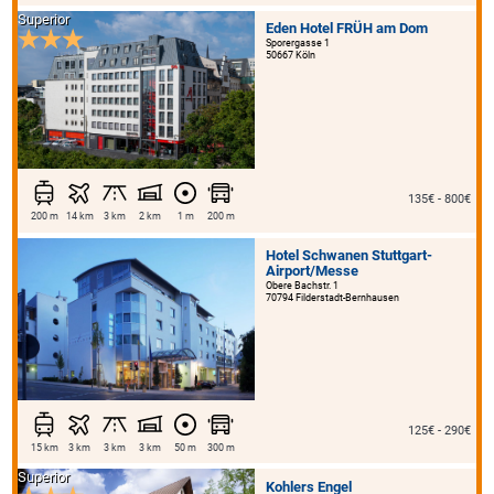
Superior
Eden Hotel FRÜH am Dom
Sporergasse 1
50667 Köln
135€ - 800€
200 m
14 km
3 km
2 km
1 m
200 m
Hotel Schwanen Stuttgart-
Airport/Messe
Obere Bachstr. 1
70794 Filderstadt-Bernhausen
125€ - 290€
15 km
3 km
3 km
3 km
50 m
300 m
Superior
Kohlers Engel