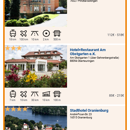
76327 Pfinztal-Söllingen
112€ - 518€
18 km
100 km
10 km
2 km
500 m
Hotel+Restaurant Am
Obstgarten e.K.
Am Obstgarten 1 (über Gehrenbergstraße)
88094 Oberteuringen
85€ - 215€
7 km
10 km
30 km
10 km
100 m
Stadthotel Oranienburg
André-Pican-Str. 23
16515 Oranienburg