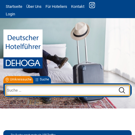
Startseite
Über Uns
Für Hoteliers
Kontakt
Login
Umkreissuche
Suche
Die Suche ergab mehr als 100 Treffer