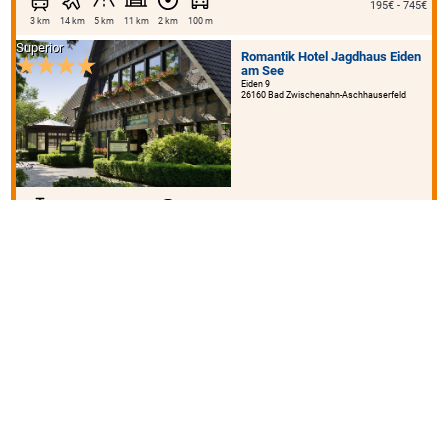
195€ - 745€
3 km
14 km
5 km
11 km
2 km
100 m
Superior
Romantik Hotel Jagdhaus Eiden
am See
Eiden 9
26160 Bad Zwischenahn-Aschhauserfeld
80€ - 647€
3 km
65 km
5 km
53 km
2 km
300 m
Hotel & Restaurant OLYMP
Munich
Wielandstr. 3
85386 München-Eching
113€ - 264€