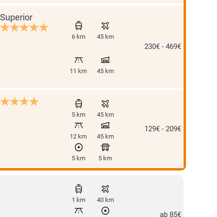
Superior
6 km
45 km
230€ - 469€
11 km
45 km
5 km
45 km
129€ - 209€
12 km
45 km
5 km
5 km
1 km
40 km
ab 85€