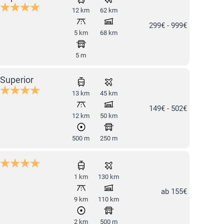
12 km
62 km
299€ - 999€
5 km
68 km
5 m
Superior
13 km
45 km
149€ - 502€
12 km
50 km
500 m
250 m
1 km
130 km
ab 155€
9 km
110 km
2 km
500 m