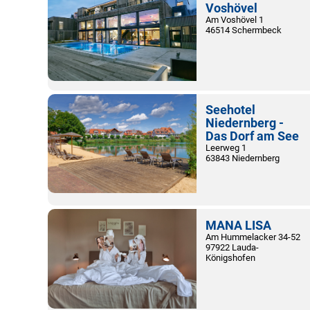
Voshövel
Am Voshövel 1
46514 Schermbeck
Seehotel
Niedernberg -
Das Dorf am See
Leerweg 1
63843 Niedernberg
MANA LISA
Am Hummelacker 34-52
97922 Lauda-
Königshofen