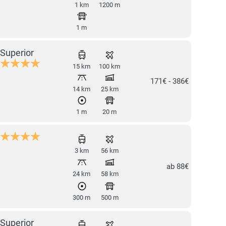
1 km
1200 m
1 m
Superior
15 km
100 km
171€ - 386€
14 km
25 km
1 m
20 m
3 km
56 km
ab 88€
24 km
58 km
300 m
500 m
Superior