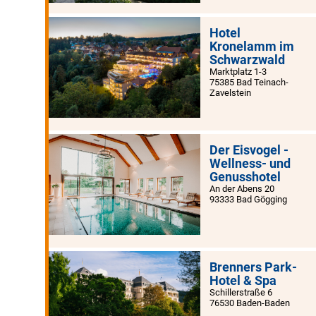
Hotel
Kronelamm im
Schwarzwald
Marktplatz 1-3
75385 Bad Teinach-
Zavelstein
Der Eisvogel -
Wellness- und
Genusshotel
An der Abens 20
93333 Bad Gögging
Brenners Park-
Hotel & Spa
Schillerstraße 6
76530 Baden-Baden