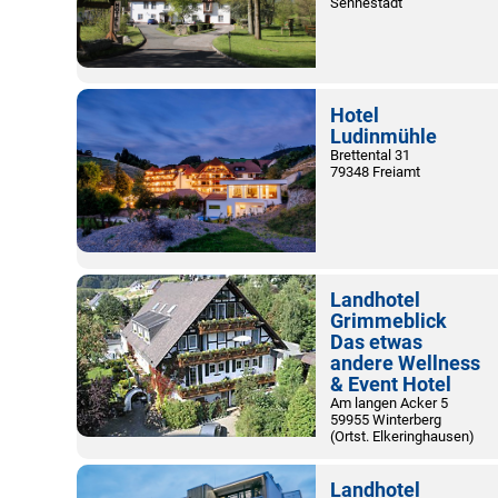
Sennestadt
Hotel
Ludinmühle
Brettental 31
79348 Freiamt
Landhotel
Grimmeblick
Das etwas
andere Wellness
& Event Hotel
Am langen Acker 5
59955 Winterberg
(Ortst. Elkeringhausen)
Landhotel