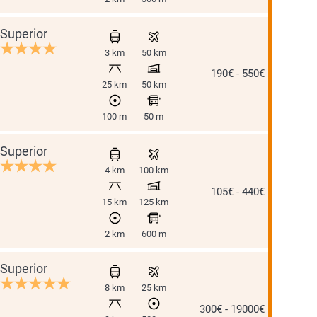
Superior
3 km
50 km
190€ - 550€
25 km
50 km
100 m
50 m
Superior
4 km
100 km
105€ - 440€
15 km
125 km
2 km
600 m
Superior
8 km
25 km
300€ - 19000€