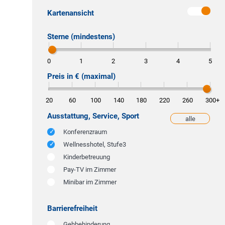
Kartenansicht
Sterne (mindestens)
0
1
2
3
4
5
Preis in € (maximal)
20
60
100
140
180
220
260
300
+
Ausstattung, Service, Sport
alle
weniger
Konferenzraum
Wellnesshotel, Stufe3
Kinderbetreuung
Pay-TV im Zimmer
Minibar im Zimmer
Barrierefreiheit
Gehbehinderung