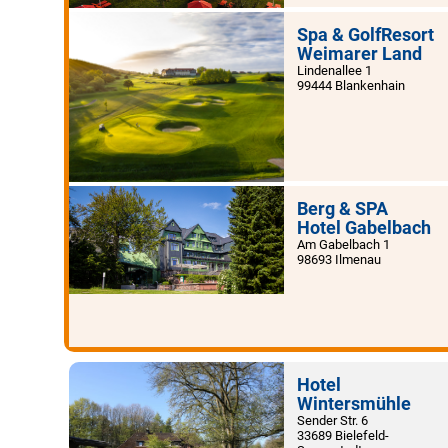
Spa & GolfResort
Weimarer Land
Lindenallee 1
99444 Blankenhain
Berg & SPA
Hotel Gabelbach
Am Gabelbach 1
98693 Ilmenau
Hotel
Wintersmühle
Sender Str. 6
33689 Bielefeld-