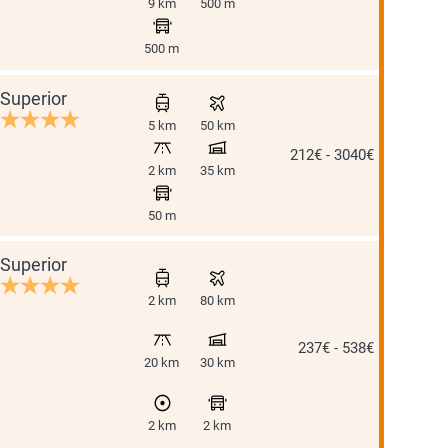
9 km
500 m
500 m
Superior
5 km
50 km
212€ - 3040€
2 km
35 km
50 m
Superior
2 km
80 km
237€ - 538€
20 km
30 km
2 km
2 km