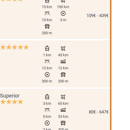
15 km
100 km
109€ - 439€
10 km
3 m
200 m
1 km
45 km
12 km
12 km
300 m
200 m
Superior
3 km
65 km
80€ - 647€
5 km
53 km
2 km
300 m