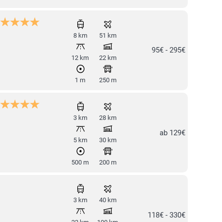
8 km
51 km
95€ - 295€
12 km
22 km
1 m
250 m
3 km
28 km
ab 129€
5 km
30 km
500 m
200 m
3 km
40 km
118€ - 330€