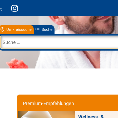
t
Umkreissuche
Suche
Premium-Empfehlungen
Wellness- &