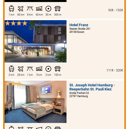
92€ - 132€
1 km
60 km
8 km
60 km
50 m
300 m
Hotel Franz
Steeler Straße 261
45138 Essen
111€ - 320€
2 km
28 km
1 km
5 km
2 km
100 m
St. Joseph Hotel Hamburg -
Reeperbahn St. Pauli Kiez
Große Freiheit 22
22767 Hamburg