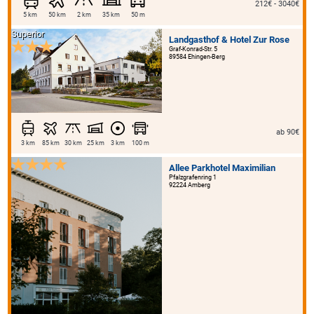
212€ - 3040€
5 km
50 km
2 km
35 km
50 m
Superior
Landgasthof & Hotel Zur Rose
Graf-Konrad-Str. 5
89584 Ehingen-Berg
ab 90€
3 km
85 km
30 km
25 km
3 km
100 m
Allee Parkhotel Maximilian
Pfalzgrafenring 1
92224 Amberg