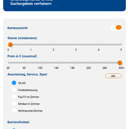
Suchergebnis verfeinern
Kartenansicht
Sterne (mindestens)
0
1
2
3
4
5
Preis in € (maximal)
20
60
100
140
180
220
260
300
+
Ausstattung, Service, Sport
alle
weniger
WLAN
Kinderbetreuung
Pay-TV im Zimmer
Minibar im Zimmer
Nichtraucher-Zimmer
Barrierefreiheit