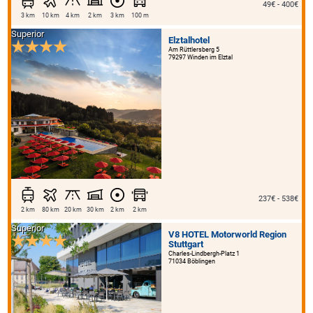
49€ - 400€
3 km
10 km
4 km
2 km
3 km
100 m
Superior
Elztalhotel
Am Rüttlersberg 5
79297 Winden im Elztal
237€ - 538€
2 km
80 km
20 km
30 km
2 km
2 km
Superior
V8 HOTEL Motorworld Region
Stuttgart
Charles-Lindbergh-Platz 1
71034 Böblingen