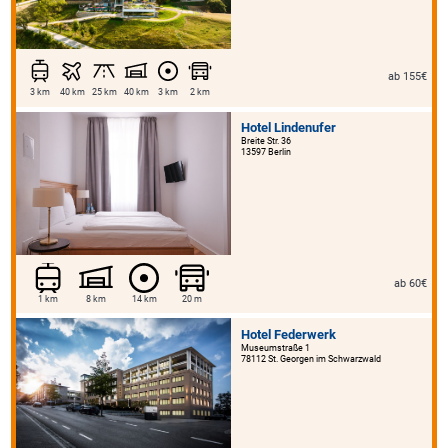
ab 155€
3 km
40 km
25 km
40 km
3 km
2 km
Hotel Lindenufer
Breite Str. 36
13597 Berlin
ab 60€
1 km
8 km
14 km
20 m
Hotel Federwerk
Museumstraße 1
78112 St. Georgen im Schwarzwald