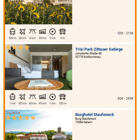
50€ - 215€
500 m
30 km
8 km
30 km
5 km
5 m
Trixi Park Zittauer Gebirge
Jonsdorfer Straße 40
02779 Großschönau
85€ - 289€
1 km
90 km
45 km
95 km
1 km
100 m
Superior
Burghotel Staufeneck
Burg Staufeneck
73084 Salach