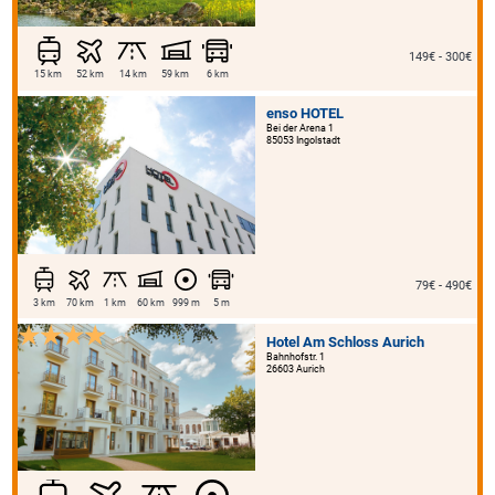
149€ - 300€
15 km
52 km
14 km
59 km
6 km
enso HOTEL
Bei der Arena 1
85053 Ingolstadt
79€ - 490€
3 km
70 km
1 km
60 km
999 m
5 m
Hotel Am Schloss Aurich
Bahnhofstr. 1
26603 Aurich