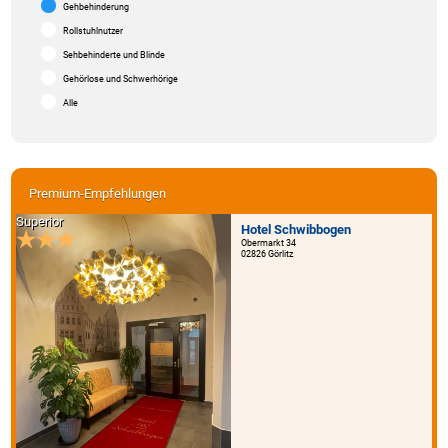
Gehbehinderung
Rollstuhlnutzer
Sehbehinderte und Blinde
Gehörlose und Schwerhörige
Alle
Premium-Empfehlungen
Superior
Hotel Schwibbogen
Obermarkt 34
02826 Görlitz