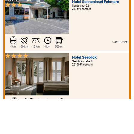
Hotel Sonneninsel Fehmarn
Sundstraat 22
23769 Fehmarn
94€ - 222€
4 km
90 km
15 km
4 km
500 m
Hotel Seeblick
Seeblickstraße 3
26169 Friesoythe
ab 80€
15 km
75 km
20 km
30 km
Parkhotel Papenburg by
Hackmann
Am Stadtpark 25
26871 Papenburg