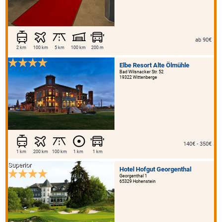
ab 90€
2 km
100 km
5 km
100 km
200 m
Elbe Resort Alte Ölmühle
Bad Wilsnacker Str. 52
19322 Wittenberge
140€ - 350€
1 km
200 km
100 km
1 km
1 km
Superior
Hotel Hofgut Georgenthal
Georgenthal 1
65329 Hohenstein