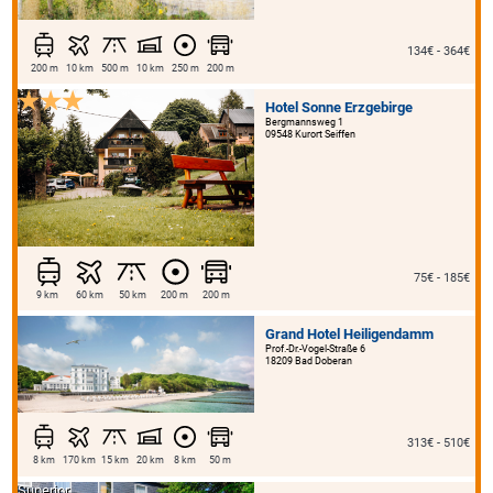
134€ - 364€
200 m
10 km
500 m
10 km
250 m
200 m
Hotel Sonne Erzgebirge
Bergmannsweg 1
09548 Kurort Seiffen
75€ - 185€
9 km
60 km
50 km
200 m
200 m
Grand Hotel Heiligendamm
Prof.-Dr.-Vogel-Straße 6
18209 Bad Doberan
313€ - 510€
8 km
170 km
15 km
20 km
8 km
50 m
Superior