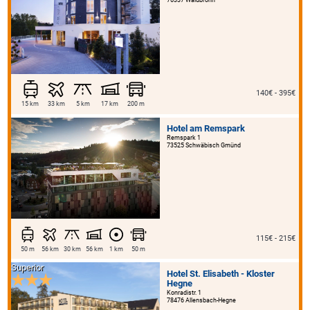
140€ - 395€
15 km
33 km
5 km
17 km
200 m
Hotel am Remspark
Remspark 1
73525 Schwäbisch Gmünd
115€ - 215€
50 m
56 km
30 km
56 km
1 km
50 m
Superior
Hotel St. Elisabeth - Kloster
Hegne
Konradistr. 1
78476 Allensbach-Hegne