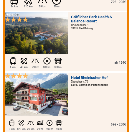
79€ - 205€
34 km
115 km
29 km
20 m
Superior
Gräflicher Park Health &
Balance Resort
Brunnenallee 1
33014 Bad Driburg
ab 154€
1 km
43 km
29 km
800 m
300 m
Hotel Rheinischer Hof
Zugspitzstr. 76
82467 Garmisch-Partenkirchen
69€ - 250€
3 km
120 km
20 km
2 km
900 m
10 m