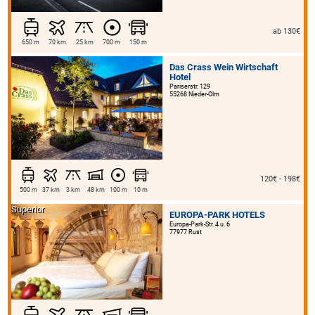
ab 130€
650 m
70 km
25 km
700 m
150 m
Das Crass Wein Wirtschaft
Hotel
Pariserstr. 129
55268 Nieder-Olm
120€ - 198€
500 m
37 km
3 km
48 km
100 m
10 m
Superior
EUROPA-PARK HOTELS
Europa-Park-Str. 4 u. 6
77977 Rust