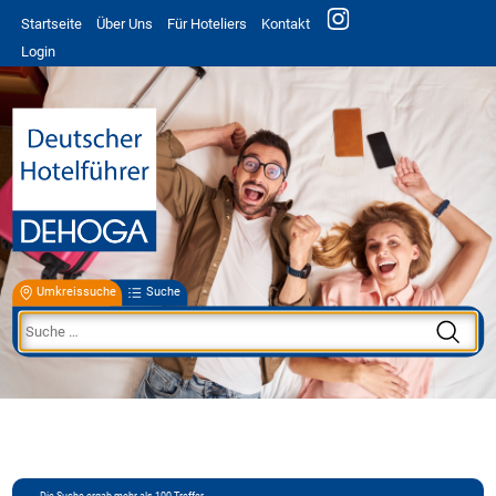
Startseite
Über Uns
Für Hoteliers
Kontakt
Login
Umkreissuche
Suche
Die Suche ergab mehr als 100 Treffer