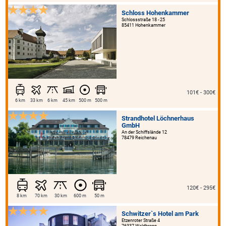
Schloss Hohenkammer
Schlossstraße 18 - 25
85411 Hohenkammer
101€ - 300€
6 km
33 km
6 km
45 km
500 m
500 m
Strandhotel Löchnerhaus
GmbH
An der Schiffslände 12
78479 Reichenau
120€ - 295€
8 km
70 km
30 km
600 m
50 m
Schwitzer`s Hotel am Park
Etzenroter Straße 4
76337 Waldbronn