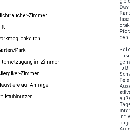
glei
Das 
Rand
Nichtraucher-Zimmer
fasz
prak
ift
Pfor
den 
arkmöglichkeiten
Sei 
Garten/Park
unse
Internetzugang im Zimmer
gemü
´s B
llergiker-Zimmer
Schw
Feie
austiere auf Anfrage
Ausz
stil
ollstuhlnutzer
auße
Tage
Inte
indi
ange
Aufe