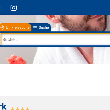
t
Umkreissuche
Suche
rk