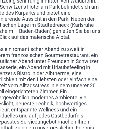
chzeitig sehr ruhig inmitten von Waldbronn.
Schwitzer’s Hotel am Park befindet sich am
e des Kurparks und bietet eine
inierende Aussicht in den Park. Neben der
tischen Lage im Städtedreieck (Karlsruhe –
zheim – Baden-Baden) genießen Sie bei uns
Blick auf das malerische Albtal.
es ein romantischer Abend zu zweit in
rem französischen Gourmetrestaurant, ein
tlicher Abend unter Freunden in Schwitzer
rasserie, ein Abend mit Urlaubsfeeling in
itzer’s Bistro in der Albtherme, eine
rlichkeit mit den Liebsten oder einfach eine
eit vom Alltagsstress in einem unserer 20
voll eingerichteten Zimmer. Ein
rgewöhnlich modernes Ambiente, viel
slicht, neueste Technik, hochwertiges
rieur, entspannte Wellness und ein
viduelles und auf jedes Gastbedürfnis
passtes Serviceangebot machen Ihren
nthalt zu einem unvergesslichen Erlebnis.