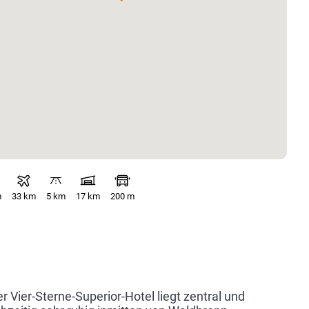
m
33 km
5 km
17 km
200 m
r Vier-Sterne-Superior-Hotel liegt zentral und