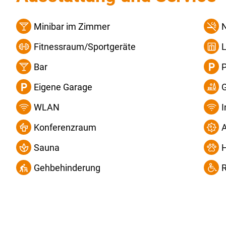
Minibar im Zimmer
Fitnessraum/Sportgeräte
L
Bar
P
Eigene Garage
WLAN
Konferenzraum
A
Sauna
H
Gehbehinderung
R