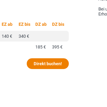
Bei 
Erho
EZ ab
EZ bis
DZ ab
DZ bis
140 €
340 €
185 €
395 €
Direkt buchen!