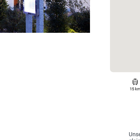
15 k
Unse