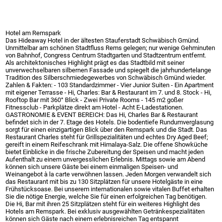
Hotel am Remspark
Das Hideaway Hotel in der ältesten Stauferstadt Schwäbisch Gmünd.
Unmittelbar am schönen Stadtfluss Rems gelegen; nur wenige Gehminuten
von Bahnhof, Congress Centrum Stadtgarten und Stadtzentrum entfernt.
Als architektonisches Highlight prägt es das Stadtbild mit seiner
unverwechselbaren silbernen Fassade und spiegelt die jahrhundertelange
Tradition des Silberschmiedegewerbes von Schwäbisch Gmünd wieder.
Zahlen & Fakten: - 103 Standardzimmer - Vier Junior Suiten - Ein Apartment
mit eigener Terrasse - Hi, Charles: Bar & Restaurant im 7. und 8. Stock - Hi,
Rooftop Bar mit 360° Blick - Zwei Private Rooms - 145 m2 goßer
Fitnessclub - Parkplätze direkt am Hotel - Acht E-Ladestationen.
GASTRONOMIE & EVENT BEREICH: Das Hi, Charles Bar & Restaurant
befindet sich in der 7. Etage des Hotels. Die bodentiefe Rundumverglasung
sorgt für einen einzigartigen Blick über den Remspark und die Stadt. Das
Restaurant Charles steht für Grillspezialitäten und echtes Dry Aged Beef;
gereift in einem Reifeschrank mit Himalaya-Salz. Die offene Showküche
bietet Einblicke in die frische Zubereitung der Speisen und macht jeden
Aufenthalt zu einem unvergesslichen Erlebnis. Mittags sowie am Abend
können sich unsere Gäste bei einem einmaligen Speisen- und
Weinangebot à la carte verwöhnen lassen. Jeden Morgen verwandelt sich
das Restaurant mit bis zu 130 Sitzplätzen für unsere Hotelgäste in eine
Frühstücksoase. Bei unserem internationalen sowie vitalen Buffet erhalten
Sie die nötige Energie, welche Sie für einen erfolgreichen Tag benötigen.
Die Hi, Bar mit ihren 25 Sitzplätzen steht für ein weiteres Highlight des
Hotels am Remspark. Bei exklusiv ausgewählten Getränkespezialitäten
können sich Gäste nach einem erlebnisreichen Tag entspannt