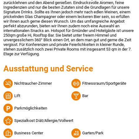
zurücklehnen und den Abend genießen. Eindrucksvolle Aromen, feine
Ingredienzien und nur die besten Zutaten sind die Grundlagen für unsere
Signature Drinks. Sollte es Ihnen jedoch mehr nach edlen Weinen, einem
prickelnden Glas Champagner oder einem leckeren Bier sein, so erfüllen
wir Ihnen auch gerne diesen Wunsch. Um das umfangreiche Angebot
perfekt abzurunden, bieten wir Ihnen zudem noch eine Auswahl an
internationalen Snacks an. Hotspot für Gmünder und Hotelgäste ist unsere
250qm große Hi, Rooftop Bar. Sie bietet unter freiem Himmel und
unvergesslichem 360° Blick einen Ort, an dem man gut und gerne die Zeit
vergisst. Für Konferenzen und private Feierlichkeiten in kleiner Runde,
stehen zusätzlich noch zwei Private Rooms mit insgesamt 53 qm in der 7.
Etage zur Verfügung.
Ausstattung und Service
Nichtraucher-Zimmer
Fitnessraum/Sportgeräte
Lift
Bar
Parkmöglichkeiten
Spezialkost Diät/Allergie/Vollwert
Business Center
Garten/Park