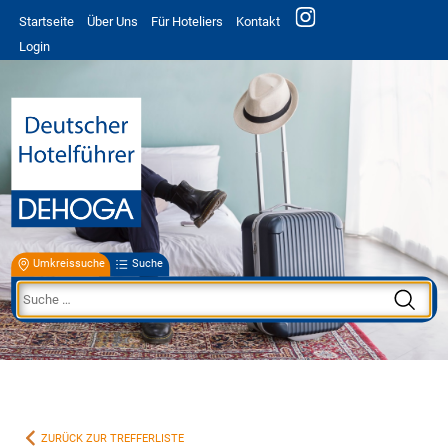
Startseite
Über Uns
Für Hoteliers
Kontakt
Login
Umkreissuche
Suche
ZURÜCK ZUR TREFFERLISTE