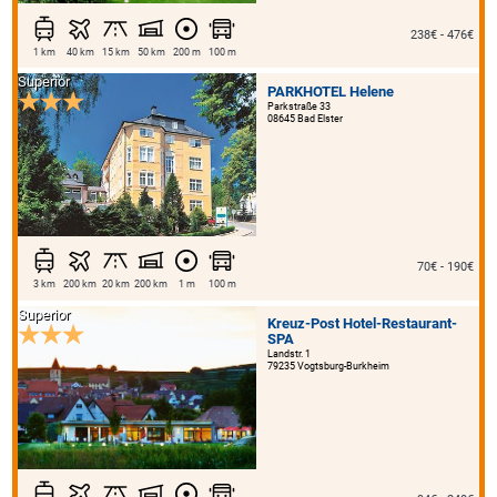
238€ - 476€
1 km
40 km
15 km
50 km
200 m
100 m
Superior
PARKHOTEL Helene
Parkstraße 33
08645 Bad Elster
70€ - 190€
3 km
200 km
20 km
200 km
1 m
100 m
Superior
Kreuz-Post Hotel-Restaurant-
SPA
Landstr. 1
79235 Vogtsburg-Burkheim