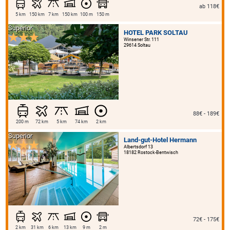
ab 118€
5 km
150 km
7 km
150 km
100 m
150 m
Superior
HOTEL PARK SOLTAU
Winsener Str. 111
29614 Soltau
88€ - 189€
200 m
72 km
5 km
74 km
2 km
Superior
Land-gut-Hotel Hermann
Albertsdorf 13
18182 Rostock-Bentwisch
72€ - 175€
2 km
31 km
6 km
13 km
9 m
2 m