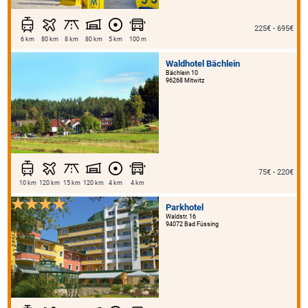
225€ - 695€
6 km
80 km
8 km
80 km
5 km
100 m
Waldhotel Bächlein
Bächlein 10
96268 Mitwitz
75€ - 220€
10 km
120 km
15 km
120 km
4 km
4 km
Parkhotel
Waldstr. 16
94072 Bad Füssing