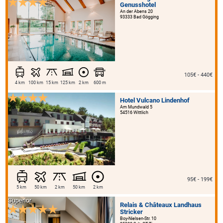
Genusshotel
An der Abens 20
93333 Bad Gögging
105€ - 440€
4 km
100 km
15 km
125 km
2 km
600 m
Hotel Vulcano Lindenhof
Am Mundwald 5
54516 Wittlich
95€ - 199€
5 km
50 km
2 km
50 km
2 km
Superior
Relais & Châteaux Landhaus
Stricker
Boy-Nielsen-Str. 10