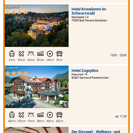
Superior
Hotel Kronelamm im
Schwarzwald
Marktplatz 1-3
75385 Bad Teinach-Zavelstein
190€ - 550€
3 km
50 km
25 km
50 km
100 m
50 m
Superior
Hotel Zugspitze
Klammstr. 19
82467 Garmisch-Partenkirchen
ab 113€
800 m
125 km
15 km
500 m
300 m
200 m
Superior
Der Eisvogel - Wellness- und