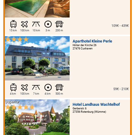
109€ - 439€
15 km
100 km
10 km
3 m
200 m
Aparthotel Kleine Perle
Hinter der Kirche 26
27476 Cuxhaven
59€ - 210€
4 km
100 km
7 km
4 km
500 m
Superior
Hotel Landhaus Wachtelhof
Gerberstr. 6
27356 Rotenburg (Wümme)