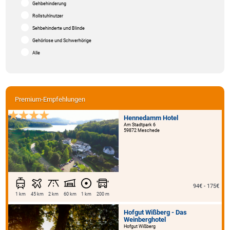
Gehbehinderung
Rollstuhlnutzer
Sehbehinderte und Blinde
Gehörlose und Schwerhörige
Alle
Premium-Empfehlungen
Hennedamm Hotel
Am Stadtpark 6
59872 Meschede
94€ - 175€
1 km
45 km
2 km
60 km
1 km
200 m
Hofgut Wißberg - Das
Weinberghotel
Hofgut Wißberg