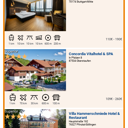
70174 Stuttgart-Mitte
110€ - 190€
1 km
10 km
10 km
10 km
600 m
200 m
Superior
Concordia Vitalhotel & SPA
In Pfalzen 8
87534 Oberstaufen
109€ - 260€
1 km
70 km
30 km
600 m
100 m
Superior
Villa Hammerschmiede Hotel &
Restaurant
Hauptstraße 162
76327 Pfinztal-Söllingen