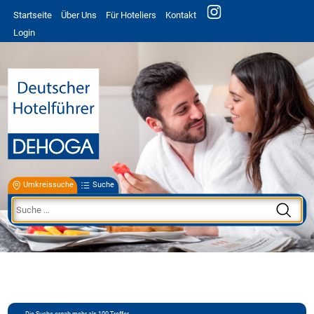
Startseite
Über Uns
Für Hoteliers
Kontakt
Login
Umkreissuche
Suche
Die Suche ergab mehr als 100 Treffer