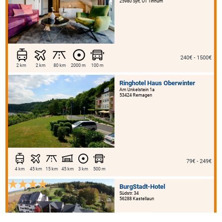
25980 Sylt, OT Tinnum
240€ - 1500€
2 km
2 km
80 km
2000 m
100 m
Ringhotel Haus Oberwinter
Am Unkelstein 1a
53424 Remagen
79€ - 249€
4 km
45 km
15 km
45 km
3 km
500 m
BurgStadt-Hotel
Südstr. 34
56288 Kastellaun