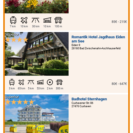
85€ - 215€
7 km
10 km
30 km
10 km
100 m
Superior
Romantik Hotel Jagdhaus Eiden
am See
Eiden 9
26160 Bad Zwischenahn-Aschhauserfeld
80€ - 647€
3 km
65 km
5 km
53 km
2 km
300 m
Superior
Badhotel Sternhagen
Cuxhavener Str. 86
27476 Cuxhaven