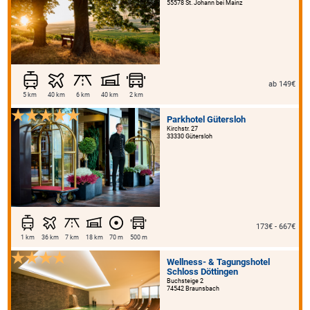
55578 St. Johann bei Mainz
ab 149€
5 km
40 km
6 km
40 km
2 km
Parkhotel Gütersloh
Kirchstr. 27
33330 Gütersloh
173€ - 667€
1 km
36 km
7 km
18 km
70 m
500 m
Wellness- & Tagungshotel
Schloss Döttingen
Buchsteige 2
74542 Braunsbach