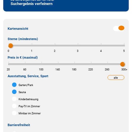
Suchergebnis verfeinern
Kartenansicht
Sterne (mindestens)
0
1
2
3
4
5
Preis in € (maximal)
20
60
100
140
180
220
260
300
+
Ausstattung, Service, Sport
alle
weniger
Garten/Park
Sauna
Kinderbetreuung
Pay-TV im Zimmer
Minibar im Zimmer
Barrierefreiheit