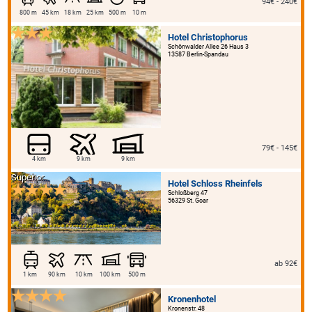
94€ - 240€
800 m
45 km
18 km
25 km
500 m
10 m
Hotel Christophorus
Schönwalder Allee 26 Haus 3
13587 Berlin-Spandau
79€ - 145€
4 km
9 km
9 km
Superior
Hotel Schloss Rheinfels
Schloßberg 47
56329 St. Goar
ab 92€
1 km
90 km
10 km
100 km
500 m
Kronenhotel
Kronenstr. 48