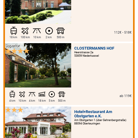
112€ - 518€
18 km
100 km
10 km
2 km
500 m
Superior
CLOSTERMANNS HOF
Heerstrasse 2a
53859 Niederkassel
ab 119€
4 km
10 km
4 km
18 km
5 km
500 m
Hotel+Restaurant Am
Obstgarten e.K.
Am Obstgarten 1 (über Gehrenbergstraße)
88094 Oberteuringen