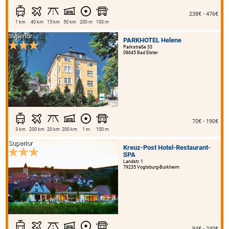
238€ - 476€
1 km
40 km
15 km
50 km
200 m
100 m
Superior
PARKHOTEL Helene
Parkstraße 33
08645 Bad Elster
70€ - 190€
3 km
200 km
20 km
200 km
1 m
100 m
Superior
Kreuz-Post Hotel-Restaurant-
SPA
Landstr. 1
79235 Vogtsburg-Burkheim
94€ - 240€