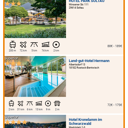
HOTEL PARK SOLTAU
Winsener Str. 111
29614 Soltau
88€ - 189€
200 m
72 km
5 km
74 km
2 km
Superior
Land-gut-Hotel Hermann
Albertsdorf 13
18182 Rostock-Bentwisch
72€ - 175€
2 km
31 km
6 km
13 km
9 m
2 m
Superior
Hotel Kronelamm im
Schwarzwald
Marktplatz 1-3