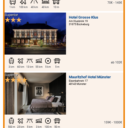
70€ - 145€
1 km
100 km
40 km
40 km
10 m
Superior
Hotel Grosse Klus
Am Klusbrink 19
31675 Bückeburg
ab 102€
3 km
60 km
13 km
55 km
5 km
5 m
Superior
Mauritzhof Hotel Münster
Eisenbahnstr. 17
48143 Münster
159€ - 1000€
500 m
25 km
5 km
3 km
100 m
50 m