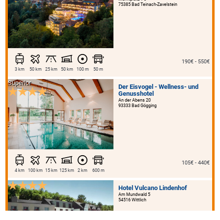
75385 Bad Teinach-Zavelstein
190€ - 550€
3 km
50 km
25 km
50 km
100 m
50 m
Superior
Der Eisvogel - Wellness- und
Genusshotel
An der Abens 20
93333 Bad Gögging
105€ - 440€
4 km
100 km
15 km
125 km
2 km
600 m
Hotel Vulcano Lindenhof
Am Mundwald 5
54516 Wittlich