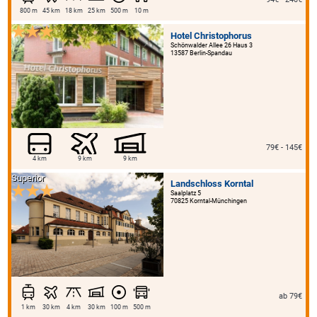
800 m
45 km
18 km
25 km
500 m
10 m
Hotel Christophorus
Schönwalder Allee 26 Haus 3
13587 Berlin-Spandau
79€ - 145€
4 km
9 km
9 km
Superior
Landschloss Korntal
Saalplatz 5
70825 Korntal-Münchingen
ab 79€
1 km
30 km
4 km
30 km
100 m
500 m