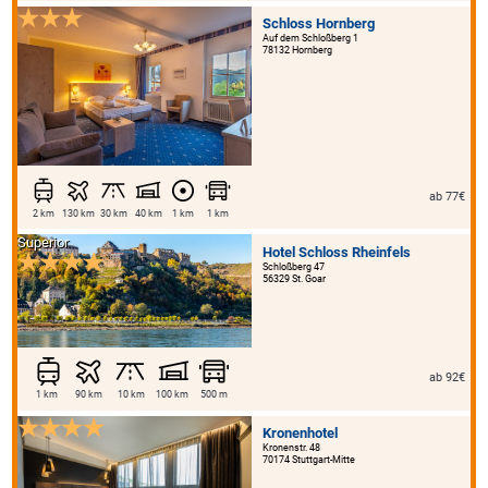
Schloss Hornberg
Auf dem Schloßberg 1
78132 Hornberg
ab 77€
2 km
130 km
30 km
40 km
1 km
1 km
Superior
Hotel Schloss Rheinfels
Schloßberg 47
56329 St. Goar
ab 92€
1 km
90 km
10 km
100 km
500 m
Kronenhotel
Kronenstr. 48
70174 Stuttgart-Mitte