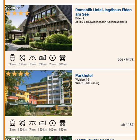
Superior
Romantik Hotel Jagdhaus Eiden
am See
Eiden 9
26160 Bad Zwischenahn-Aschhauserfeld
80€ - 647€
3 km
65 km
5 km
53 km
2 km
300 m
Parkhotel
Waldstr. 16
94072 Bad Füssing
ab 118€
5 km
150 km
7 km
150 km
100 m
150 m
Superior