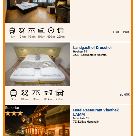
110€ - 190€
1 km
10 km
10 km
10 km
600 m
200 m
Landgasthof Druschel
Hochstr. 14
36381 Schlüchtern-Wallroth
ab 65€
7 km
80 km
3 km
80 km
250 m
Superior
Hotel Restaurant Vinothek
LAMM
Mönchstr. 31
76332 Bad Herrenalb