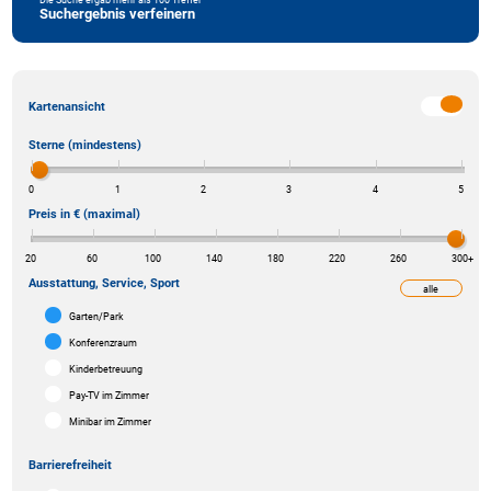
Suchergebnis verfeinern
Kartenansicht
Sterne (mindestens)
0
1
2
3
4
5
Preis in € (maximal)
20
60
100
140
180
220
260
300
+
Ausstattung, Service, Sport
alle
weniger
Garten/Park
Konferenzraum
Kinderbetreuung
Pay-TV im Zimmer
Minibar im Zimmer
Barrierefreiheit