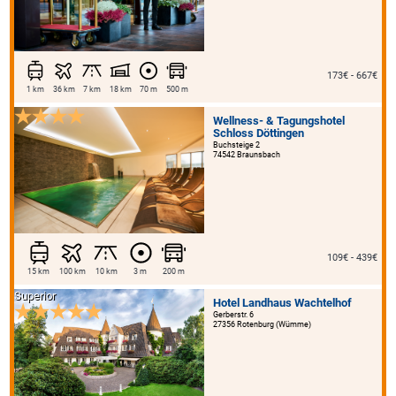
173€ - 667€
1 km
36 km
7 km
18 km
70 m
500 m
Wellness- & Tagungshotel
Schloss Döttingen
Buchsteige 2
74542 Braunsbach
109€ - 439€
15 km
100 km
10 km
3 m
200 m
Superior
Hotel Landhaus Wachtelhof
Gerberstr. 6
27356 Rotenburg (Wümme)