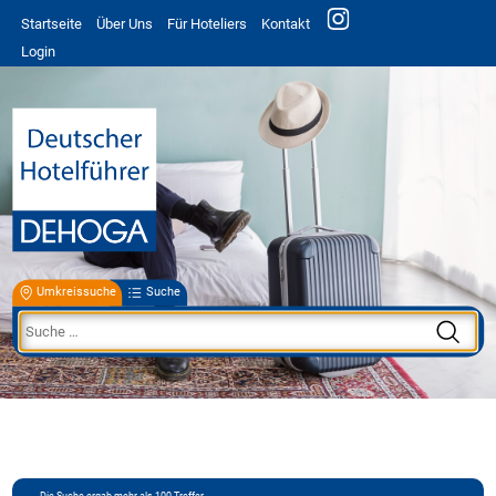
Startseite
Über Uns
Für Hoteliers
Kontakt
Login
Umkreissuche
Suche
Die Suche ergab mehr als 100 Treffer