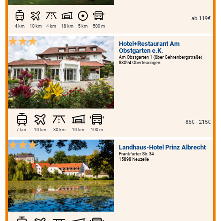
ab 119€
4 km
10 km
4 km
18 km
5 km
500 m
Hotel+Restaurant Am
Obstgarten e.K.
Am Obstgarten 1 (über Gehrenbergstraße)
88094 Oberteuringen
85€ - 215€
7 km
10 km
30 km
10 km
100 m
Landhaus-Hotel Prinz Albrecht
Frankfurter Str. 34
15898 Neuzelle