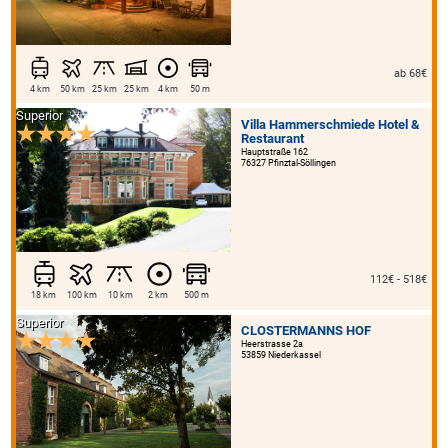
ab 68€
4 km
50 km
25 km
25 km
4 km
50 m
Superior
Villa Hammerschmiede Hotel &
Restaurant
Hauptstraße 162
76327 Pfinztal-Söllingen
112€ - 518€
18 km
100 km
10 km
2 km
500 m
Superior
CLOSTERMANNS HOF
Heerstrasse 2a
53859 Niederkassel