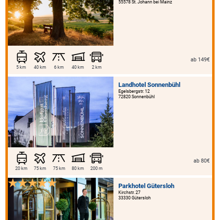
55578 St. Johann bei Mainz
ab 149€
5 km
40 km
6 km
40 km
2 km
Landhotel Sonnenbühl
Egelsbergstr. 12
72820 Sonnenbühl
ab 80€
20 km
75 km
75 km
80 km
200 m
Parkhotel Gütersloh
Kirchstr. 27
33330 Gütersloh