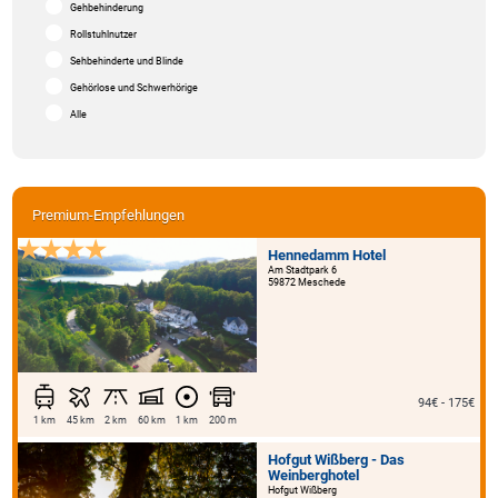
Gehbehinderung
Rollstuhlnutzer
Sehbehinderte und Blinde
Gehörlose und Schwerhörige
Alle
Premium-Empfehlungen
Hennedamm Hotel
Am Stadtpark 6
59872 Meschede
94€ - 175€
1 km
45 km
2 km
60 km
1 km
200 m
Hofgut Wißberg - Das
Weinberghotel
Hofgut Wißberg