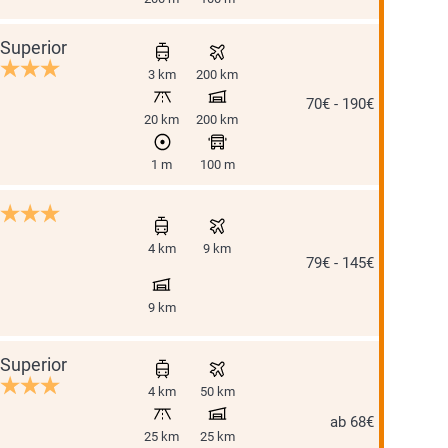
Superior
3 km
200 km
70€ - 190€
20 km
200 km
1 m
100 m
4 km
9 km
79€ - 145€
9 km
Superior
4 km
50 km
ab 68€
25 km
25 km