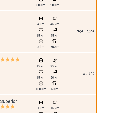
300 m
200 m
4 km
45 km
79€ - 249€
15 km
45 km
3 km
500 m
15 km
25 km
ab 94€
15 km
50 km
1000 m
50 m
Superior
1 km
15 km