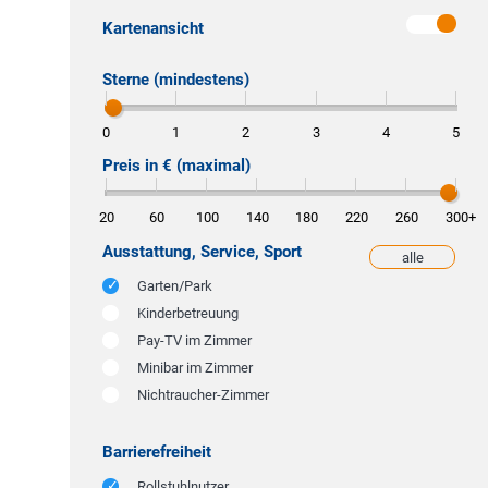
Kartenansicht
Sterne (mindestens)
0
1
2
3
4
5
Preis in € (maximal)
20
60
100
140
180
220
260
300
+
Ausstattung, Service, Sport
alle
weniger
Garten/Park
Kinderbetreuung
Pay-TV im Zimmer
Minibar im Zimmer
Nichtraucher-Zimmer
Barrierefreiheit
Rollstuhlnutzer