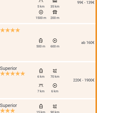
99€ - 139€
5 km
35 km
1500 m
200 m
ab 160€
500 m
600 m
Superior
6 km
70 km
220€ - 1900€
7 km
6 km
Superior
15 km
90 km