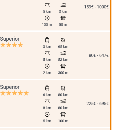
159€ - 1000€
5 km
3 km
100 m
50 m
Superior
3 km
65 km
80€ - 647€
5 km
53 km
2 km
300 m
Superior
6 km
80 km
225€ - 695€
8 km
80 km
5 km
100 m