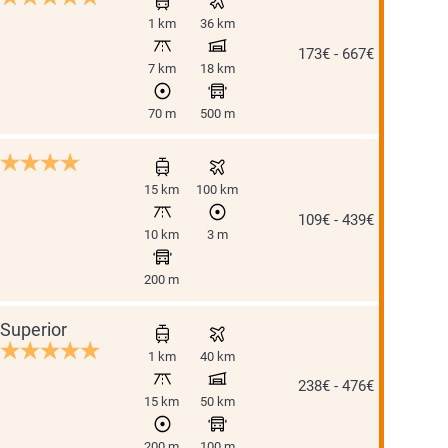
1 km
36 km
173€ - 667€
7 km
18 km
70 m
500 m
15 km
100 km
109€ - 439€
10 km
3 m
200 m
Superior
1 km
40 km
238€ - 476€
15 km
50 km
200 m
100 m