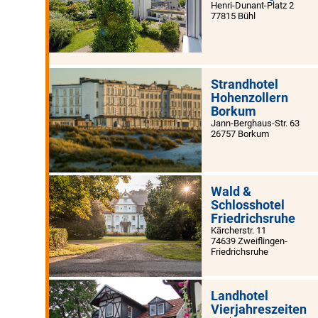
Henri-Dunant-Platz 2
77815 Bühl
Strandhotel
Hohenzollern
Borkum
Jann-Berghaus-Str. 63
26757 Borkum
Wald &
Schlosshotel
Friedrichsruhe
Kärcherstr. 11
74639 Zweiflingen-
Friedrichsruhe
Landhotel
Vierjahreszeiten