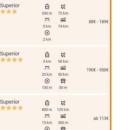
Superior
200 m
72 km
88€ - 189€
5 km
74 km
2 km
Superior
3 km
50 km
190€ - 550€
25 km
50 km
100 m
50 m
Superior
800 m
125 km
ab 113€
15 km
500 m