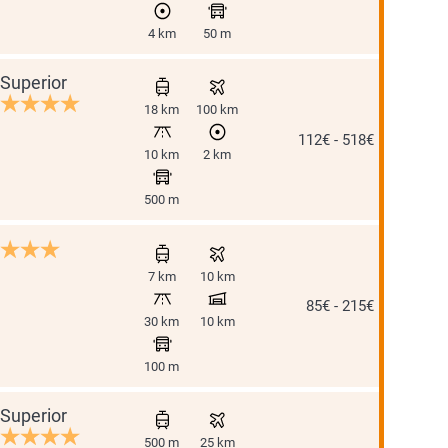
4 km
50 m
Superior
e
18 km
100 km
112€ - 518€
10 km
2 km
500 m
7 km
10 km
85€ - 215€
30 km
10 km
100 m
Superior
500 m
25 km