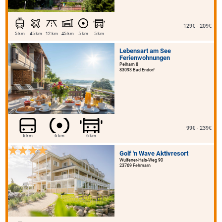
129€ - 209€
5 km
45 km
12 km
45 km
5 km
5 km
Lebensart am See
Ferienwohnungen
Pelham 8
83093 Bad Endorf
99€ - 239€
6 km
6 km
6 km
Golf 'n Wave Aktivresort
Wulfener-Hals-Weg 90
23769 Fehmarn