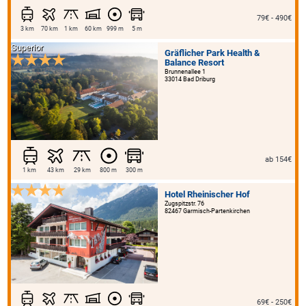
79€ - 490€
3 km
70 km
1 km
60 km
999 m
5 m
Superior
Gräflicher Park Health &
Balance Resort
Brunnenallee 1
33014 Bad Driburg
ab 154€
1 km
43 km
29 km
800 m
300 m
Hotel Rheinischer Hof
Zugspitzstr. 76
82467 Garmisch-Partenkirchen
69€ - 250€