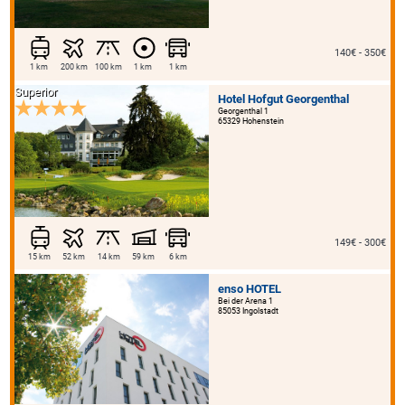
140€ - 350€
1 km
200 km
100 km
1 km
1 km
Superior
Hotel Hofgut Georgenthal
Georgenthal 1
65329 Hohenstein
149€ - 300€
15 km
52 km
14 km
59 km
6 km
enso HOTEL
Bei der Arena 1
85053 Ingolstadt