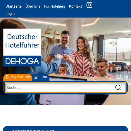
Startseite
Über Uns
Für Hoteliers
Kontakt
Login
Umkreissuche
Suche
Die Suche ergab mehr als 100 Treffer