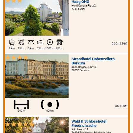
Haag OHG
Henri-Dunant-Platz 2
77815 Bühl
99€ - 139€
1 km
15 km
5 km
35 km
1500 m
200 m
Strandhotel Hohenzollern
Borkum
Jann-Berghaus-Str. 63
26757 Borkum
ab 160€
500 m
600 m
Superior
Wald & Schlosshotel
Friedrichsruhe
Kärcherstr. 11
74639 Zweiflingen-Friedrichsruhe