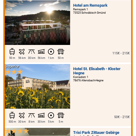
Hotel am Remspark
Remspark 1
73525 Schwäbisch Gmünd
115€ - 215€
50 m
56 km
30 km
56 km
1 km
50 m
Superior
Hotel St. Elisabeth - Kloster
Hegne
Konradistr. 1
78476 Allensbach-Hegne
50€ - 215€
500 m
30 km
8 km
30 km
5 km
5 m
Trixi Park Zittauer Gebirge