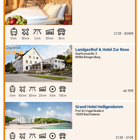
212€ - 3040€
5 km
50 km
2 km
35 km
50 m
Superior
Landgasthof & Hotel Zur Rose
Graf-Konrad-Str. 5
89584 Ehingen-Berg
ab 90€
3 km
85 km
30 km
25 km
3 km
100 m
Grand Hotel Heiligendamm
Prof.-Dr.-Vogel-Straße 6
18209 Bad Doberan
313€ - 510€