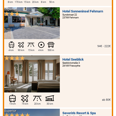
8 km
170 km
15 km
20 km
8 km
50 m
Superior
Hotel Sonneninsel Fehmarn
Sundstraat 22
23769 Fehmarn
94€ - 222€
4 km
90 km
15 km
4 km
500 m
Hotel Seeblick
Seeblickstraße 3
26169 Friesoythe
ab 80€
15 km
75 km
20 km
30 km
Superior
Severin's Resort & Spa