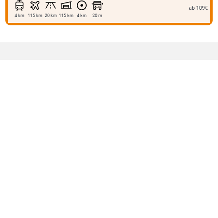
ab 109€
4 km
115 km
20 km
115 km
4 km
20 m
Vielbesucht
Stuttgart
München
Frankfurt am Main
Hamburg
Berlin
Für Hoteliers
Kontakt
Angebot einholen
Datenschutz
Login
Impressum