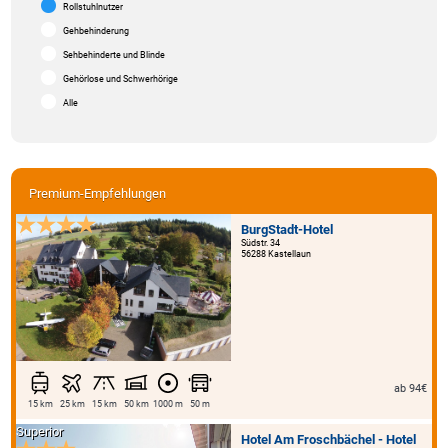
Rollstuhlnutzer
Gehbehinderung
Sehbehinderte und Blinde
Gehörlose und Schwerhörige
Alle
Premium-Empfehlungen
BurgStadt-Hotel
Südstr. 34
56288 Kastellaun
ab 94€
15 km
25 km
15 km
50 km
1000 m
50 m
Superior
Hotel Am Froschbächel - Hotel