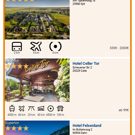
Am Tipkenhoog 18
25980 Sylt
335€ - 2000€
2 km
6 km
6 km
Superior
Hotel Celler Tor
Scheuener Str. 2
29229 Celle
ab 99€
4500 m
40 km
25 km
40 km
4500 m
100 m
Superior
Hotel Felsenland
Im Büttelwoog 2
66994 Dahn