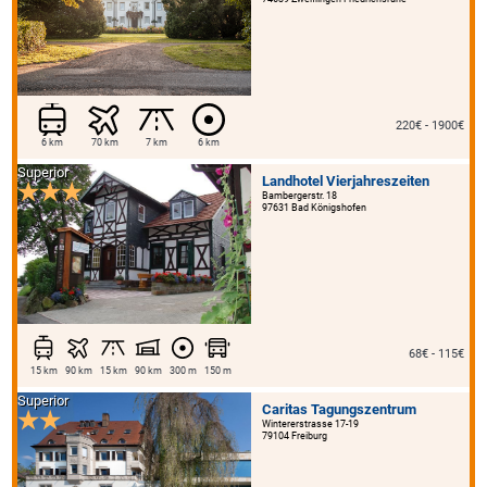
220€ - 1900€
6 km
70 km
7 km
6 km
Superior
Landhotel Vierjahreszeiten
Bambergerstr. 18
97631 Bad Königshofen
68€ - 115€
15 km
90 km
15 km
90 km
300 m
150 m
Superior
Caritas Tagungszentrum
Wintererstrasse 17-19
79104 Freiburg