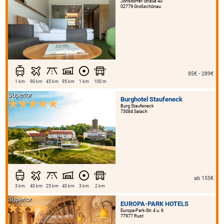
Jonsdorfer Straße 40
02779 Großschönau
85€ - 289€
1 km
90 km
45 km
95 km
1 km
100 m
Superior
Burghotel Staufeneck
Burg Staufeneck
73084 Salach
ab 155€
3 km
40 km
25 km
40 km
3 km
2 km
Superior
EUROPA-PARK HOTELS
Europa-Park-Str. 4 u. 6
77977 Rust