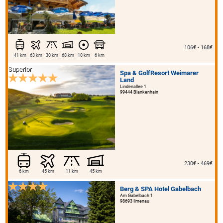
106€ - 168€
41 km
63 km
30 km
68 km
10 km
6 km
Superior
Spa & GolfResort Weimarer
Land
Lindenallee 1
99444 Blankenhain
230€ - 469€
6 km
45 km
11 km
45 km
Berg & SPA Hotel Gabelbach
Am Gabelbach 1
98693 Ilmenau