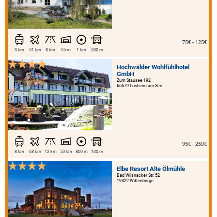
75€ - 125€
3 km
51 km
8 km
5 km
1 km
500 m
Hochwälder Wohlfühlhotel
GmbH
Zum Stausee 192
66679 Losheim am See
95€ - 260€
8 km
68 km
12 km
50 km
800 m
100 m
Elbe Resort Alte Ölmühle
Bad Wilsnacker Str. 52
19322 Wittenberge