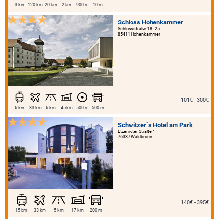
3 km
120 km
20 km
2 km
900 m
10 m
Schloss Hohenkammer
Schlossstraße 18 - 25
85411 Hohenkammer
101€ - 300€
6 km
33 km
6 km
45 km
500 m
500 m
Schwitzer`s Hotel am Park
Etzenroter Straße 4
76337 Waldbronn
140€ - 395€
15 km
33 km
5 km
17 km
200 m