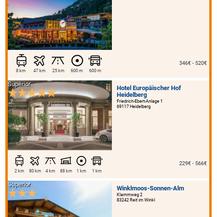
346€ - 520€
8 km
47 km
25 km
600 m
600 m
Superior
Hotel Europäischer Hof
Heidelberg
Friedrich-Ebert-Anlage 1
69117 Heidelberg
229€ - 566€
2 km
80 km
4 km
88 km
1 km
1 km
Superior
Winklmoos-Sonnen-Alm
Klammweg 2
83242 Reit im Winkl