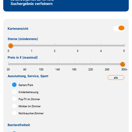
Suchergebnis verfeinern
Kartenansicht
Sterne (mindestens)
0
1
2
3
4
5
Preis in € (maximal)
20
60
100
140
180
220
260
300
+
Ausstattung, Service, Sport
alle
weniger
Garten/Park
Kinderbetreuung
Pay-TV im Zimmer
Minibar im Zimmer
Nichtraucher-Zimmer
Barrierefreiheit