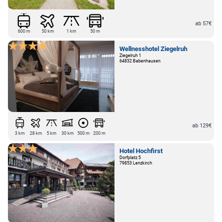
ab 57€
600 m
50 km
1 km
50 m
Wellnesshotel Ziegelruh
Ziegelruh 1
64832 Babenhausen
ab 129€
3 km
28 km
5 km
30 km
500 m
200 m
Hotel Hochfirst
Dorfplatz 5
79853 Lenzkirch