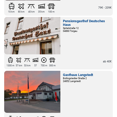
79€ - 209€
10 km
80 km
40 km
35 km
100 m
Pensionsgasthof Deutsches
Haus
Spitalstraße 12
04860 Torgau
ab 40€
1300 m
57 km
53 km
57
700 m
300 m
Gasthaus Langstedt
Bollingstedter Straße 2
24852 Langstedt