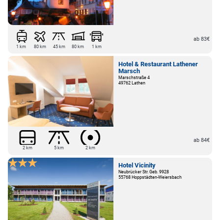
ab 83€
1 km
80 km
45 km
80 km
1 km
Hotel & Restaurant Lathener
Marsch
Marschstraße 4
49762 Lathen
ab 84€
2 km
5 km
2 km
Hotel Vicinity
Neubrücker Str. Geb. 9928
55768 Hoppstädten-Weiersbach