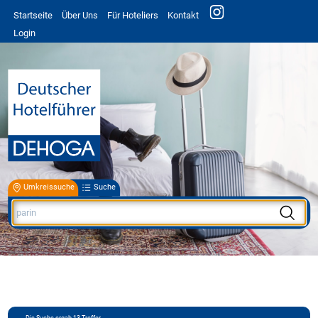
Startseite
Über Uns
Für Hoteliers
Kontakt
Login
Umkreissuche
Suche
Die Suche ergab
13
Treffer