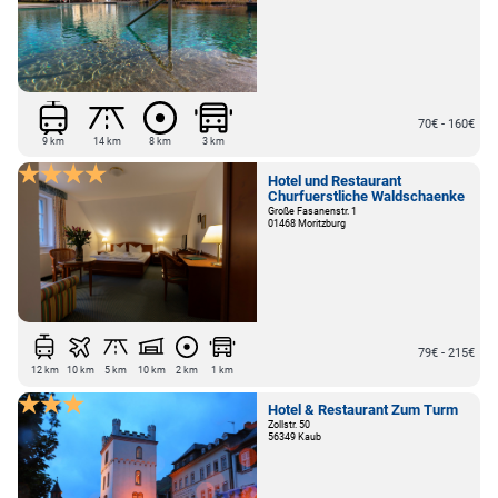
70€ - 160€
9 km
14 km
8 km
3 km
Hotel und Restaurant
Churfuerstliche Waldschaenke
Große Fasanenstr. 1
01468 Moritzburg
79€ - 215€
12 km
10 km
5 km
10 km
2 km
1 km
Hotel & Restaurant Zum Turm
Zollstr. 50
56349 Kaub