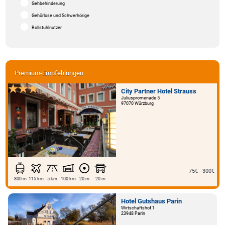
Gehbehinderung
Gehörlose und Schwerhörige
Rollstuhlnutzer
Premium-Empfehlungen
City Partner Hotel Strauss
Juliuspromenade 5
97070 Würzburg
75€ - 300€
800 m
115 km
5 km
100 km
20 m
20 m
Hotel Gutshaus Parin
Wirtschaftshof 1
23948 Parin