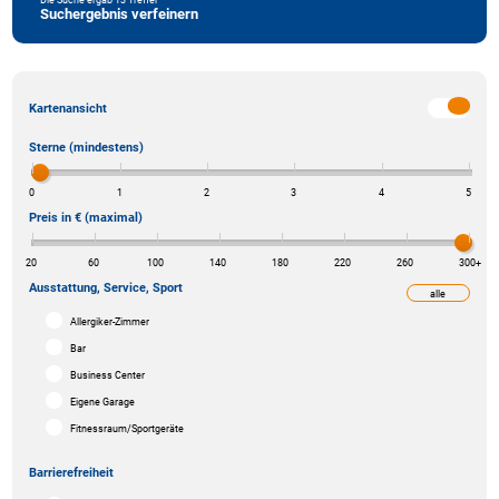
Suchergebnis verfeinern
Kartenansicht
Sterne (mindestens)
0
1
2
3
4
5
Preis in € (maximal)
20
60
100
140
180
220
260
300
+
Ausstattung, Service, Sport
alle
weniger
Allergiker-Zimmer
Bar
Business Center
Eigene Garage
Fitnessraum/Sportgeräte
Barrierefreiheit