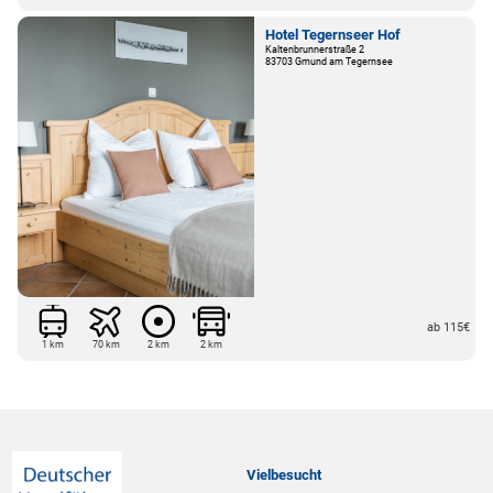
Hotel Tegernseer Hof
Kaltenbrunnerstraße 2
83703 Gmund am Tegernsee
ab 115€
1 km
70 km
2 km
2 km
Vielbesucht