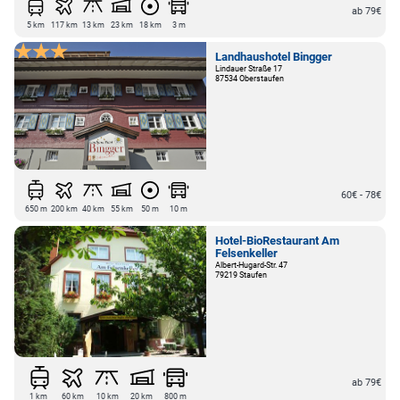
ab 79€
5 km
117 km
13 km
23 km
18 km
3 m
Landhaushotel Bingger
Lindauer Straße 17
87534 Oberstaufen
60€ - 78€
650 m
200 km
40 km
55 km
50 m
10 m
Hotel-BioRestaurant Am
Felsenkeller
Albert-Hugard-Str. 47
79219 Staufen
ab 79€
1 km
60 km
10 km
20 km
800 m