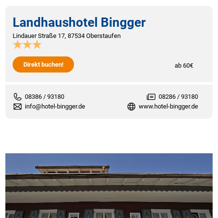
Landhaushotel Bingger
Lindauer Straße 17, 87534 Oberstaufen
Direkt buchen!
ab 60€
08386 / 93180
08286 / 93180
info@hotel-bingger.de
www.hotel-bingger.de