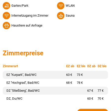
Garten/Park
WLAN
Internetzugang im Zimmer
Sauna
Haustiere auf Anfrage
Zimmerpreise
Zimmerart
EZ ab
EZ bis
DZ ab
DZ bis
EZ ''Kurpark'', Bad/WC
63 €
73 €
EZ ''Hochgrad'', Bad/WC
68 €
78 €
DZ ''Stießberg'', Bad/WC
67 €
77 €
DZ, Du/WC
60 €
70 €