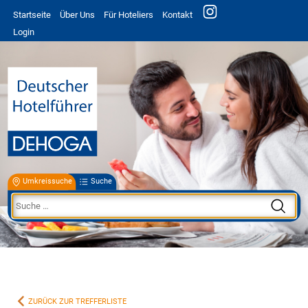
Startseite
Über Uns
Für Hoteliers
Kontakt
Login
Umkreissuche
Suche
ZURÜCK ZUR TREFFERLISTE