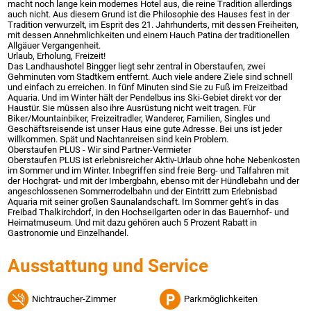
macht noch lange kein modernes Hotel aus, die reine Tradition allerdings
auch nicht. Aus diesem Grund ist die Philosophie des Hauses fest in der
Tradition verwurzelt, im Esprit des 21. Jahrhunderts, mit dessen Freiheiten,
mit dessen Annehmlichkeiten und einem Hauch Patina der traditionellen
Allgäuer Vergangenheit.
Urlaub, Erholung, Freizeit!
Das Landhaushotel Bingger liegt sehr zentral in Oberstaufen, zwei
Gehminuten vom Stadtkern entfernt. Auch viele andere Ziele sind schnell
und einfach zu erreichen. In fünf Minuten sind Sie zu Fuß im Freizeitbad
Aquaria. Und im Winter hält der Pendelbus ins Ski-Gebiet direkt vor der
Haustür. Sie müssen also ihre Ausrüstung nicht weit tragen. Für
Biker/Mountainbiker, Freizeitradler, Wanderer, Familien, Singles und
Geschäftsreisende ist unser Haus eine gute Adresse. Bei uns ist jeder
willkommen. Spät und Nachtanreisen sind kein Problem.
Oberstaufen PLUS - Wir sind Partner-Vermieter
Oberstaufen PLUS ist erlebnisreicher Aktiv-Urlaub ohne hohe Nebenkosten
im Sommer und im Winter. Inbegriffen sind freie Berg- und Talfahren mit
der Hochgrat- und mit der Imbergbahn, ebenso mit der Hündlebahn und der
angeschlossenen Sommerrodelbahn und der Eintritt zum Erlebnisbad
Aquaria mit seiner großen Saunalandschaft. Im Sommer geht’s in das
Freibad Thalkirchdorf, in den Hochseilgarten oder in das Bauernhof- und
Heimatmuseum. Und mit dazu gehören auch 5 Prozent Rabatt in
Gastronomie und Einzelhandel.
Ausstattung und Service
Nichtraucher-Zimmer
Parkmöglichkeiten