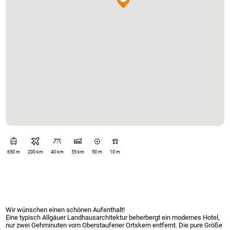
650 m
200 km
40 km
55 km
50 m
10 m
Wir wünschen einen schönen Aufenthalt!
Eine typisch Allgäuer Landhausarchitektur beherbergt ein modernes Hotel,
nur zwei Gehminuten vom Oberstaufener Ortskern entfernt. Die pure Größe