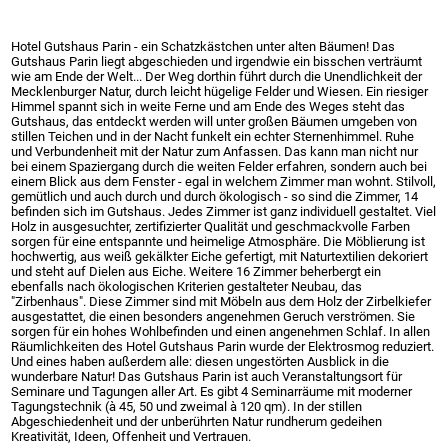
Hotel Gutshaus Parin - ein Schatzkästchen unter alten Bäumen! Das
Gutshaus Parin liegt abgeschieden und irgendwie ein bisschen verträumt
wie am Ende der Welt... Der Weg dorthin führt durch die Unendlichkeit der
Mecklenburger Natur, durch leicht hügelige Felder und Wiesen. Ein riesiger
Himmel spannt sich in weite Ferne und am Ende des Weges steht das
Gutshaus, das entdeckt werden will unter großen Bäumen umgeben von
stillen Teichen und in der Nacht funkelt ein echter Sternenhimmel. Ruhe
und Verbundenheit mit der Natur zum Anfassen. Das kann man nicht nur
bei einem Spaziergang durch die weiten Felder erfahren, sondern auch bei
einem Blick aus dem Fenster - egal in welchem Zimmer man wohnt. Stilvoll,
gemütlich und auch durch und durch ökologisch - so sind die Zimmer, 14
befinden sich im Gutshaus. Jedes Zimmer ist ganz individuell gestaltet. Viel
Holz in ausgesuchter, zertifizierter Qualität und geschmackvolle Farben
sorgen für eine entspannte und heimelige Atmosphäre. Die Möblierung ist
hochwertig, aus weiß gekälkter Eiche gefertigt, mit Naturtextilien dekoriert
und steht auf Dielen aus Eiche. Weitere 16 Zimmer beherbergt ein
ebenfalls nach ökologischen Kriterien gestalteter Neubau, das
"Zirbenhaus". Diese Zimmer sind mit Möbeln aus dem Holz der Zirbelkiefer
ausgestattet, die einen besonders angenehmen Geruch verströmen. Sie
sorgen für ein hohes Wohlbefinden und einen angenehmen Schlaf. In allen
Räumlichkeiten des Hotel Gutshaus Parin wurde der Elektrosmog reduziert.
Und eines haben außerdem alle: diesen ungestörten Ausblick in die
wunderbare Natur! Das Gutshaus Parin ist auch Veranstaltungsort für
Seminare und Tagungen aller Art. Es gibt 4 Seminarräume mit moderner
Tagungstechnik (à 45, 50 und zweimal à 120 qm). In der stillen
Abgeschiedenheit und der unberührten Natur rundherum gedeihen
Kreativität, Ideen, Offenheit und Vertrauen.