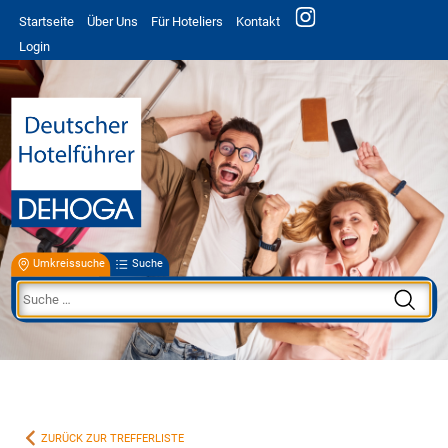
Startseite
Über Uns
Für Hoteliers
Kontakt
Login
Umkreissuche
Suche
ZURÜCK ZUR TREFFERLISTE