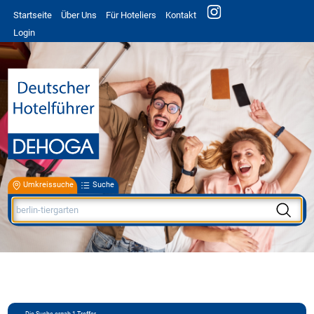
Startseite
Über Uns
Für Hoteliers
Kontakt
Login
Umkreissuche
Suche
Die Suche ergab
1
Treffer