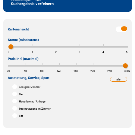
Suchergebnis verfeinern
Kartenansicht
Sterne (mindestens)
0
1
2
3
4
5
Preis in € (maximal)
20
60
100
140
180
220
260
300
+
Ausstattung, Service, Sport
alle
weniger
Allergiker-Zimmer
Bar
Haustiere auf Anfrage
Internetzugang im Zimmer
Lift