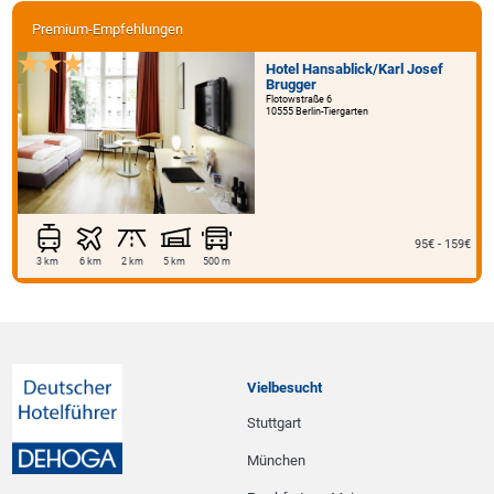
Premium-Empfehlungen
Hotel Hansablick/Karl Josef
Brugger
Flotowstraße 6
10555 Berlin-Tiergarten
95€ - 159€
3 km
6 km
2 km
5 km
500 m
Vielbesucht
Stuttgart
München