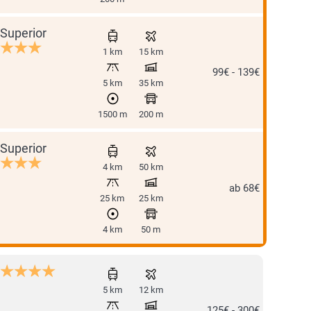
Superior
1 km
15 km
99€ - 139€
5 km
35 km
1500 m
200 m
Superior
4 km
50 km
ab 68€
25 km
25 km
4 km
50 m
5 km
12 km
125€ - 300€