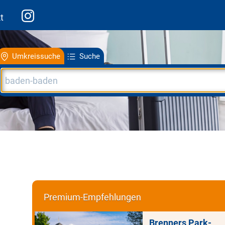
t
Umkreissuche
Suche
Premium-Empfehlungen
Brenners Park-