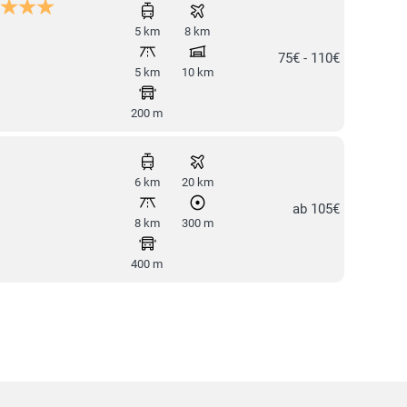
5 km
8 km
75€ - 110€
5 km
10 km
200 m
6 km
20 km
ab 105€
8 km
300 m
400 m