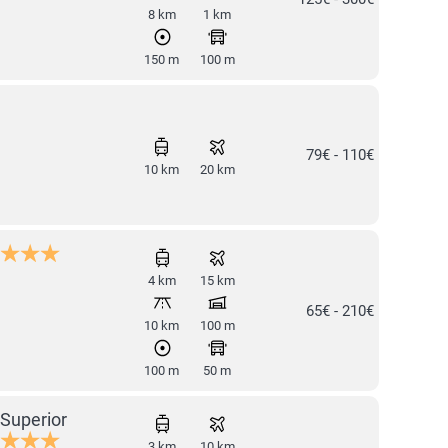
8 km
1 km
150 m
100 m
79€ - 110€
10 km
20 km
4 km
15 km
65€ - 210€
10 km
100 m
100 m
50 m
Superior
3 km
10 km