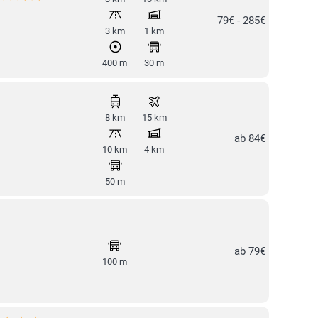
79€ - 285€
3 km
1 km
400 m
30 m
8 km
15 km
ab 84€
10 km
4 km
50 m
ab 79€
100 m