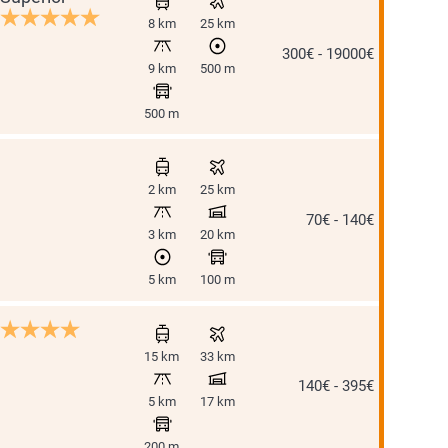
8 km
25 km
300€ - 19000€
9 km
500 m
500 m
2 km
25 km
70€ - 140€
3 km
20 km
5 km
100 m
15 km
33 km
140€ - 395€
5 km
17 km
200 m