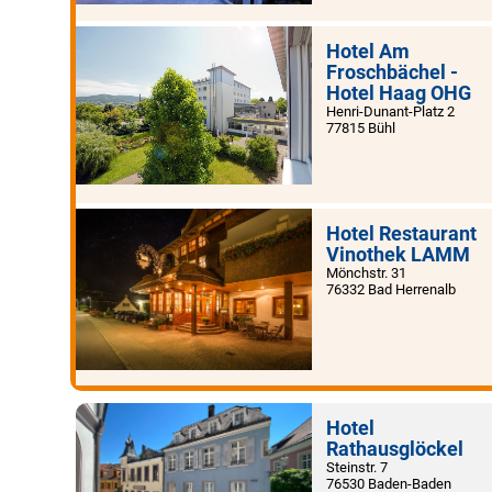
Hotel Am
Froschbächel -
Hotel Haag OHG
Henri-Dunant-Platz 2
77815 Bühl
Hotel Restaurant
Vinothek LAMM
Mönchstr. 31
76332 Bad Herrenalb
Hotel
Rathausglöckel
Steinstr. 7
76530 Baden-Baden