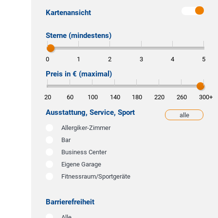
Kartenansicht
Sterne (mindestens)
0
1
2
3
4
5
Preis in € (maximal)
20
60
100
140
180
220
260
300
+
Ausstattung, Service, Sport
alle
weniger
Allergiker-Zimmer
Bar
Business Center
Eigene Garage
Fitnessraum/Sportgeräte
Barrierefreiheit
Alle