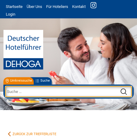
Startseite
Über Uns
Für Hoteliers
Kontakt
Login
Umkreissuche
Suche
ZURÜCK ZUR TREFFERLISTE