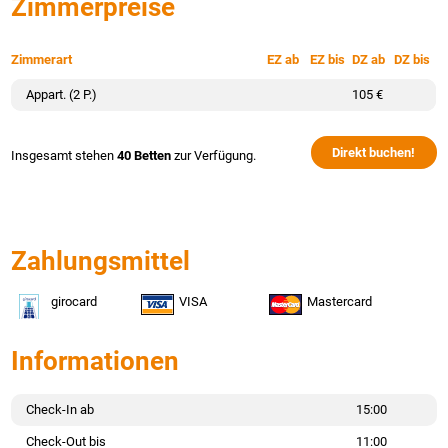
Zimmerpreise
Zimmerart
EZ ab
EZ bis
DZ ab
DZ bis
Appart. (2 P.)
105 €
Direkt buchen!
Insgesamt stehen
40 Betten
zur Verfügung.
Zahlungsmittel
girocard
VISA
Mastercard
Informationen
Check-In ab
15:00
Check-Out bis
11:00