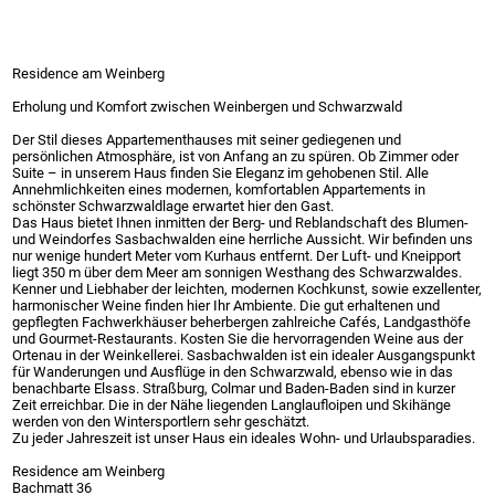
Residence am Weinberg
Erholung und Komfort zwischen Weinbergen und Schwarzwald
Der Stil dieses Appartementhauses mit seiner gediegenen und
persönlichen Atmosphäre, ist von Anfang an zu spüren. Ob Zimmer oder
Suite – in unserem Haus finden Sie Eleganz im gehobenen Stil. Alle
Annehmlichkeiten eines modernen, komfortablen Appartements in
schönster Schwarzwaldlage erwartet hier den Gast.
Das Haus bietet Ihnen inmitten der Berg- und Reblandschaft des Blumen-
und Weindorfes Sasbachwalden eine herrliche Aussicht. Wir befinden uns
nur wenige hundert Meter vom Kurhaus entfernt. Der Luft- und Kneipport
liegt 350 m über dem Meer am sonnigen Westhang des Schwarzwaldes.
Kenner und Liebhaber der leichten, modernen Kochkunst, sowie exzellenter,
harmonischer Weine finden hier Ihr Ambiente. Die gut erhaltenen und
gepflegten Fachwerkhäuser beherbergen zahlreiche Cafés, Landgasthöfe
und Gourmet-Restaurants. Kosten Sie die hervorragenden Weine aus der
Ortenau in der Weinkellerei. Sasbachwalden ist ein idealer Ausgangspunkt
für Wanderungen und Ausflüge in den Schwarzwald, ebenso wie in das
benachbarte Elsass. Straßburg, Colmar und Baden-Baden sind in kurzer
Zeit erreichbar. Die in der Nähe liegenden Langlaufloipen und Skihänge
werden von den Wintersportlern sehr geschätzt.
Zu jeder Jahreszeit ist unser Haus ein ideales Wohn- und Urlaubsparadies.
Residence am Weinberg
Bachmatt 36