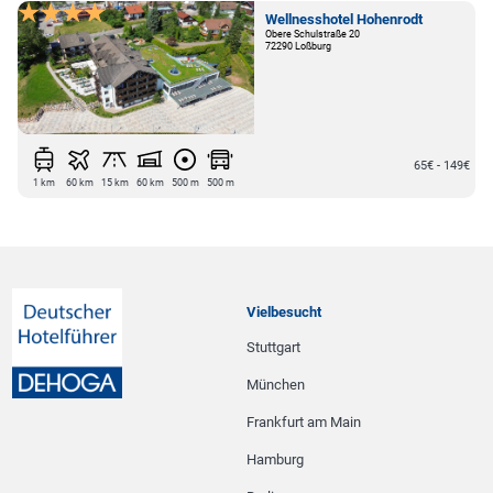
Wellnesshotel Hohenrodt
Obere Schulstraße 20
72290 Loßburg
65€ - 149€
1 km
60 km
15 km
60 km
500 m
500 m
Vielbesucht
Stuttgart
München
Frankfurt am Main
Hamburg