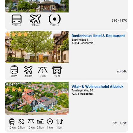
61€ - 117€
1300 m
24 km
1200 m
Bastenhaus Hotel & Restaurant
Bastenhaus 1
67814 Dannenfels
ab 84€
8 km
50 km
8 km
10 m
Superior
Vital- & Wellnesshotel Albblick
Tumlinger Weg 30
72178 Waldachtal
69€ - 169€
10 km
55 km
10 km
55 km
1 km
1 km