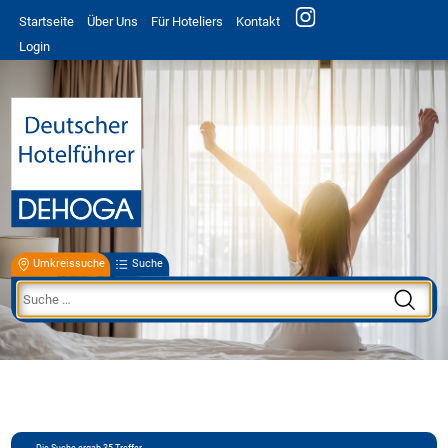
Startseite
Über Uns
Für Hoteliers
Kontakt
Login
Umkreissuche
Suche
Die Suche ergab
35
Treffer