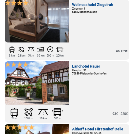
Wellnesshotel Ziegelruh
Ziegelruh 1
64832 Babenhausen
ab 129€
3 km
28 km
5 km
30 km
500 m
200 m
Landhotel Hauer
Hauptstr. 31
76889 Pleisweiler-Oberhofen
93€ - 220€
2 km
150 km
10 km
500 m
Althoff Hotel Fürstenhof Celle
Hannoversche Str. 55/56