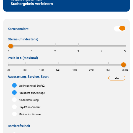
Suchergebnis verfeinern
Kartenansicht
Sterne (mindestens)
0
1
2
3
4
5
Preis in € (maximal)
20
60
100
140
180
220
260
300
+
Ausstattung, Service, Sport
alle
weniger
Wellnesshotel, Stufe2
Haustiere auf Anfrage
Kinderbetreuung
Pay-TV im Zimmer
Minibar im Zimmer
Barrierefreiheit