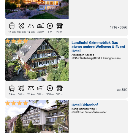
171€ - 386€
15 km
100 km
14 km
25 km
1 m
20 m
Landhotel Grimmeblick Das
etwas andere Wellness & Event
Hotel
Am langen Acker 5
59955 Winterberg (Ortst. Elkeringhausen)
ab 88€
3 km
56 km
24 km
58 km
300 m
500 m
Hotel Birkenhof
König-Heinrich-Weg 1
63628 Bad Soden-Salmünster