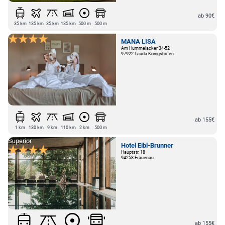
ab 90€
35 km
135 km
35 km
135 km
500 m
500 m
MANA LISA
Am Hummelacker 34-52
97922 Lauda-Königshofen
ab 155€
1 km
130 km
9 km
110 km
2 km
500 m
Superior
Hotel Eibl-Brunner
Hauptstr. 18
94258 Frauenau
ab 155€