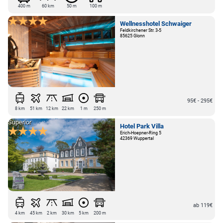
400 m
60 km
50 m
100 m
Wellnesshotel Schwaiger
Feldkirchener Str. 3-5
85625 Glonn
95€ - 295€
8 km
51 km
12 km
22 km
1 m
250 m
Superior
Hotel Park Villa
Erich-Hoepner-Ring 5
42369 Wuppertal
ab 119€
4 km
45 km
2 km
30 km
5 km
200 m