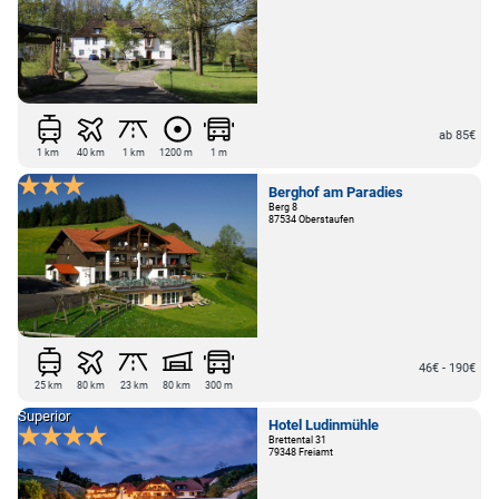
ab 85€
1 km
40 km
1 km
1200 m
1 m
Berghof am Paradies
Berg 8
87534 Oberstaufen
46€ - 190€
25 km
80 km
23 km
80 km
300 m
Superior
Hotel Ludinmühle
Brettental 31
79348 Freiamt