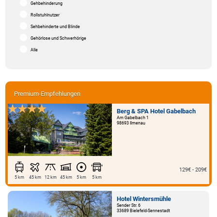
Gehbehinderung
Rollstuhlnutzer
Sehbehinderte und Blinde
Gehörlose und Schwerhörige
Alle
Premium-Empfehlungen
Berg & SPA Hotel Gabelbach
Am Gabelbach 1
98693 Ilmenau
129€ - 209€
5 km
45 km
12 km
45 km
5 km
5 km
Hotel Wintersmühle
Sender Str. 6
33689 Bielefeld-Sennestadt