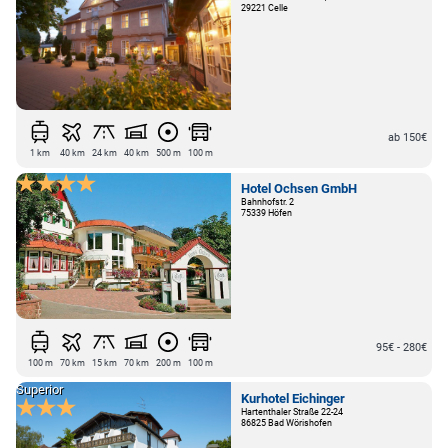
29221 Celle
ab 150€
1 km
40 km
24 km
40 km
500 m
100 m
Hotel Ochsen GmbH
Bahnhofstr. 2
75339 Höfen
95€ - 280€
100 m
70 km
15 km
70 km
200 m
100 m
Superior
Kurhotel Eichinger
Hartenthaler Straße 22-24
86825 Bad Wörishofen