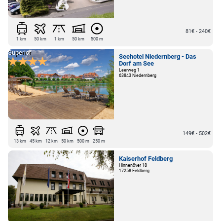
81€ - 240€
1 km
50 km
1 km
50 km
500 m
Superior
Seehotel Niedernberg - Das
Dorf am See
Leerweg 1
63843 Niedernberg
149€ - 502€
13 km
45 km
12 km
50 km
500 m
250 m
Kaiserhof Feldberg
Hinnenöver 18
17258 Feldberg