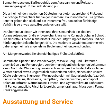
Sonnenterrasse und Kaffeebetrieb zum Ausspannen und Relaxen.
Familiengeeignet. Ruhe und Erholung pur
Die anheimelnden, modernen Gästezimmer bieten ausreichend Platz und
die richtige Atmosphäre für die geruhsamen Urlaubsmomente. Die großen
Fenster geben den Blick auf ein Panorama frei, das selbst für hiesige
Verhältnisse etwas ganz Besonderes darstellt.
Darüberhinaus bieten wir Ihnen und Ihrer Gesundheit die idealen
Voraussetzungen für die erfolgreiche, klassische Kur nach Johann Schroth.
Die Schrothkur dient in allererster Linie der Entgiftung des Körpers und der
Förderung der Selbstheilungskräfte. Die moderate Gewichtsabnahme wird
dabei allgemein als angenehme Begleiterscheinung empfunden.
Am Morgen erwartet Sie ein reichhaltiges Frühstücksbüfett.
Gemütliche Spazier- und Wanderwege, reizvolle Berg- und Biketouren
erschließen eine Ferienregion, von der man eigentlich nie genug bekommen
kann. Nach der Wanderung, so einfach zwischendurch oder falls sich das
Wetter einmal etwas ungemütlich präsentieren sollte, ziehen sich unsere
Gäste sehr gerne in unseren Wellnessbereich mit Saunalandschaft zurück.
Finnische Sauna, Bio-Sauna, Dampfbad, Erlebnisduschen, Aromapool,
Solarium, Infrarot-Wärmekabine, Fitness- und Gymnastikraum, Ruheraum
mit Panoaramablick, Frischluftbereich, Lymphdrainage, Massagen, Fango,
Krankengymnastik.
Ausstattung und Service