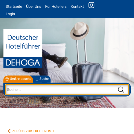
Startseite
Über Uns
Für Hoteliers
Kontakt
Login
Umkreissuche
Suche
ZURÜCK ZUR TREFFERLISTE