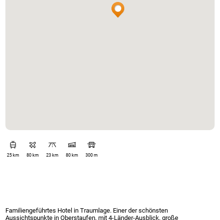
25 km
80 km
23 km
80 km
300 m
Familiengeführtes Hotel in Traumlage. Einer der schönsten
Aussichtspunkte in Oberstaufen, mit 4-Länder-Ausblick, große