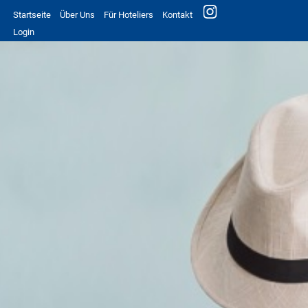
Startseite
Über Uns
Für Hoteliers
Kontakt
Login