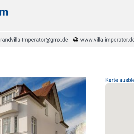
om
trandvilla-Imperator@gmx.de
www.villa-imperator.d
Karte ausb