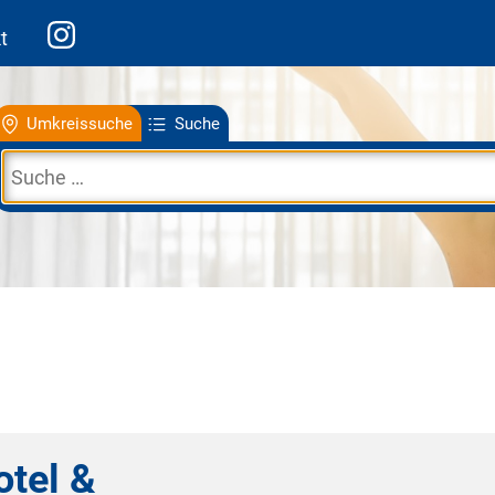
t
Umkreissuche
Suche
otel &