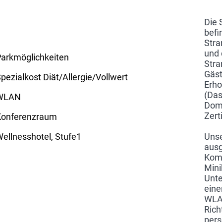
Die 
befi
Stra
und 
arkmöglichkeiten
Stra
Gäst
pezialkost Diät/Allergie/Vollwert
Erho
(Das
WLAN
Domi
Zert
Konferenzraum
ellnesshotel, Stufe1
Unse
ausg
Komf
Mini
Unte
eine
WLAN
Rich
pers