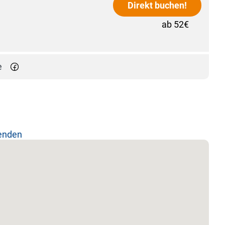
Direkt buchen!
ab 52€
e
lenden