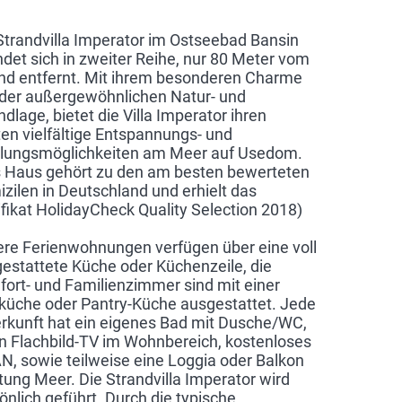
Strandvilla Imperator im Ostseebad Bansin
ndet sich in zweiter Reihe, nur 80 Meter vom
nd entfernt. Mit ihrem besonderen Charme
der außergewöhnlichen Natur- und
ndlage, bietet die Villa Imperator ihren
en vielfältige Entspannungs- und
lungsmöglichkeiten am Meer auf Usedom.
 Haus gehört zu den am besten bewerteten
zilen in Deutschland und erhielt das
ifikat HolidayCheck Quality Selection 2018)
re Ferienwohnungen verfügen über eine voll
estattete Küche oder Küchenzeile, die
ort- und Familienzimmer sind mit einer
küche oder Pantry-Küche ausgestattet. Jede
rkunft hat ein eigenes Bad mit Dusche/WC,
n Flachbild-TV im Wohnbereich, kostenloses
, sowie teilweise eine Loggia oder Balkon
tung Meer. Die Strandvilla Imperator wird
önlich geführt. Durch die typische