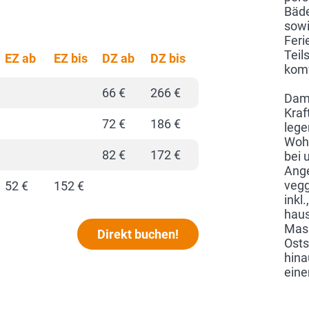
Bäde
sowi
Feri
Teil
EZ ab
EZ bis
DZ ab
DZ bis
komf
66 €
266 €
Dami
Kraf
72 €
186 €
lege
Wohl
82 €
172 €
bei 
Ange
vegg
52 €
152 €
inkl
haus
Mass
Direkt buchen!
Osts
hina
eine