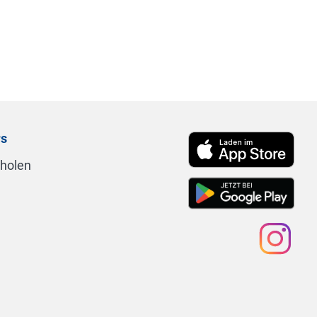
rs
nholen