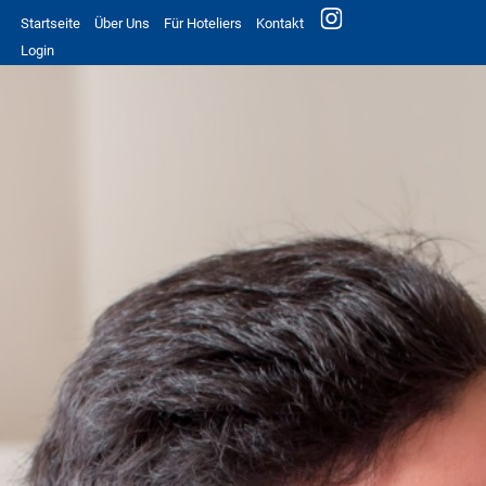
Startseite
Über Uns
Für Hoteliers
Kontakt
Login