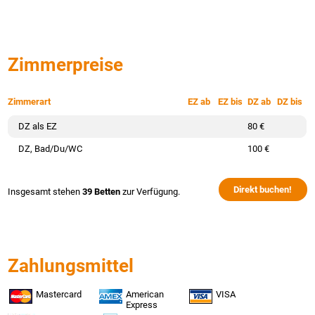
Zimmerpreise
Zimmerart
EZ ab
EZ bis
DZ ab
DZ bis
DZ als EZ
80 €
DZ, Bad/Du/WC
100 €
Direkt buchen!
Insgesamt stehen
39 Betten
zur Verfügung.
Zahlungsmittel
Mastercard
American
VISA
Express