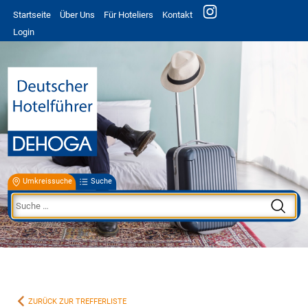
Startseite
Über Uns
Für Hoteliers
Kontakt
Login
Umkreissuche
Suche
ZURÜCK ZUR TREFFERLISTE