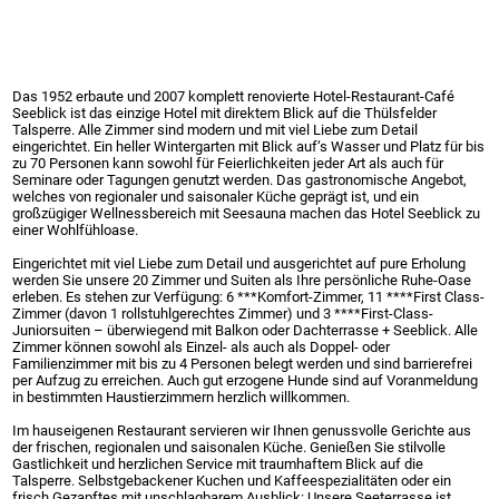
Das 1952 erbaute und 2007 komplett renovierte Hotel-Restaurant-Café
Seeblick ist das einzige Hotel mit direktem Blick auf die Thülsfelder
Talsperre. Alle Zimmer sind modern und mit viel Liebe zum Detail
eingerichtet. Ein heller Wintergarten mit Blick auf‘s Wasser und Platz für bis
zu 70 Personen kann sowohl für Feierlichkeiten jeder Art als auch für
Seminare oder Tagungen genutzt werden. Das gastronomische Angebot,
welches von regionaler und saisonaler Küche geprägt ist, und ein
großzügiger Wellnessbereich mit Seesauna machen das Hotel Seeblick zu
einer Wohlfühloase.
Eingerichtet mit viel Liebe zum Detail und ausgerichtet auf pure Erholung
werden Sie unsere 20 Zimmer und Suiten als Ihre persönliche Ruhe-Oase
erleben. Es stehen zur Verfügung: 6 ***Komfort-Zimmer, 11 ****First Class-
Zimmer (davon 1 rollstuhlgerechtes Zimmer) und 3 ****First-Class-
Juniorsuiten – überwiegend mit Balkon oder Dachterrasse + Seeblick. Alle
Zimmer können sowohl als Einzel- als auch als Doppel- oder
Familienzimmer mit bis zu 4 Personen belegt werden und sind barrierefrei
per Aufzug zu erreichen. Auch gut erzogene Hunde sind auf Voranmeldung
in bestimmten Haustierzimmern herzlich willkommen.
Im hauseigenen Restaurant servieren wir Ihnen genussvolle Gerichte aus
der frischen, regionalen und saisonalen Küche. Genießen Sie stilvolle
Gastlichkeit und herzlichen Service mit traumhaftem Blick auf die
Talsperre. Selbstgebackener Kuchen und Kaffeespezialitäten oder ein
frisch Gezapftes mit unschlagbarem Ausblick: Unsere Seeterrasse ist