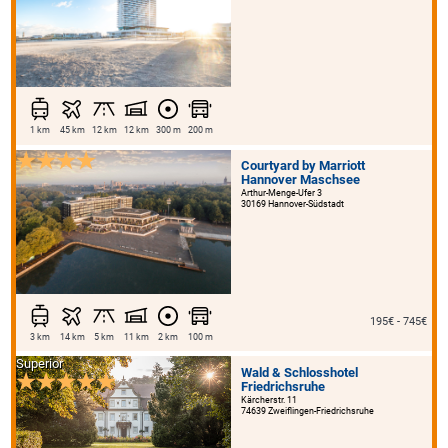
1 km
45 km
12 km
12 km
300 m
200 m
Courtyard by Marriott
Hannover Maschsee
Arthur-Menge-Ufer 3
30169 Hannover-Südstadt
195€ - 745€
3 km
14 km
5 km
11 km
2 km
100 m
Superior
Wald & Schlosshotel
Friedrichsruhe
Kärcherstr. 11
74639 Zweiflingen-Friedrichsruhe