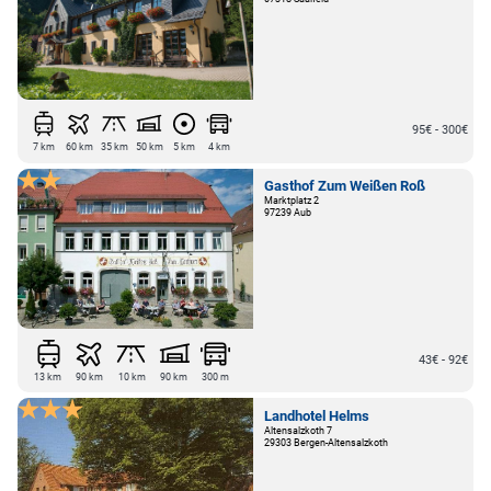
95€ - 300€
7 km
60 km
35 km
50 km
5 km
4 km
Gasthof Zum Weißen Roß
Marktplatz 2
97239 Aub
43€ - 92€
13 km
90 km
10 km
90 km
300 m
Landhotel Helms
Altensalzkoth 7
29303 Bergen-Altensalzkoth