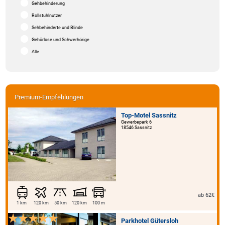
Gehbehinderung
Rollstuhlnutzer
Sehbehinderte und Blinde
Gehörlose und Schwerhörige
Alle
Premium-Empfehlungen
Top-Motel Sassnitz
Gewerbepark 6
18546 Sassnitz
ab 62€
1 km
120 km
50 km
120 km
100 m
Parkhotel Gütersloh