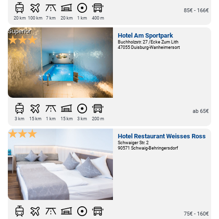
85€ - 166€
20 km
100 km
7 km
20 km
1 km
400 m
Superior
Hotel Am Sportpark
Buchholzstr. 27 /Ecke Zum Lith
47055 Duisburg-Wanheimersort
ab 65€
3 km
15 km
1 km
15 km
3 km
200 m
Hotel Restaurant Weisses Ross
Schwaiger Str. 2
90571 Schwaig-Behringersdorf
75€ - 160€