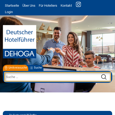
Startseite
Über Uns
Für Hoteliers
Kontakt
Login
Umkreissuche
Suche
Die Suche ergab
59
Treffer