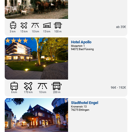
ab 35€
3 km
15 km
10 km
15 km
100 m
Hotel Apollo
Mozartstr. 1
94072 Bad Füssing
96€ - 192€
6 km
170 km
10 km
200 m
Stadthotel Engel
Kronenstr. 13
76275 Ettlingen