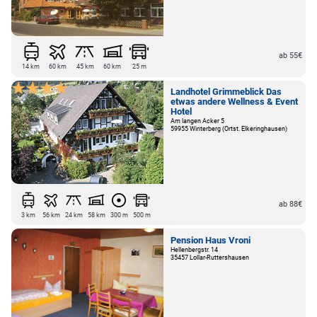
ab 55€
14 km
60 km
45 km
60 km
25 m
Landhotel Grimmeblick Das
etwas andere Wellness & Event
Hotel
Am langen Acker 5
59955 Winterberg (Ortst. Elkeringhausen)
ab 88€
3 km
56 km
24 km
58 km
300 m
500 m
Pension Haus Vroni
Hellenbergstr. 14
35457 Lollar-Ruttershausen