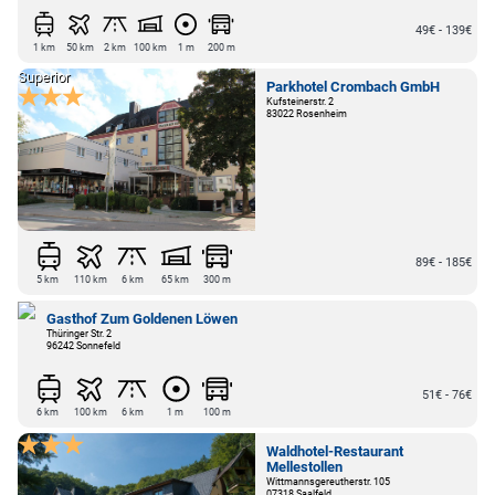
49€ - 139€
1 km
50 km
2 km
100 km
1 m
200 m
Superior
Parkhotel Crombach GmbH
Kufsteinerstr. 2
83022 Rosenheim
89€ - 185€
5 km
110 km
6 km
65 km
300 m
Gasthof Zum Goldenen Löwen
Thüringer Str. 2
96242 Sonnefeld
51€ - 76€
6 km
100 km
6 km
1 m
100 m
Waldhotel-Restaurant
Mellestollen
Wittmannsgereutherstr. 105
07318 Saalfeld