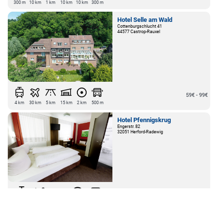
300 m
10 km
1 km
10 km
10 km
300 m
Hotel Selle am Wald
Cottenburgschlucht 41
44577 Castrop-Rauxel
59€ - 99€
4 km
30 km
5 km
15 km
2 km
500 m
Hotel Pfennigskrug
Engerstr. 82
32051 Herford-Radewig
75€ - 199€
1300 m
80 km
3 km
1300 m
50 m