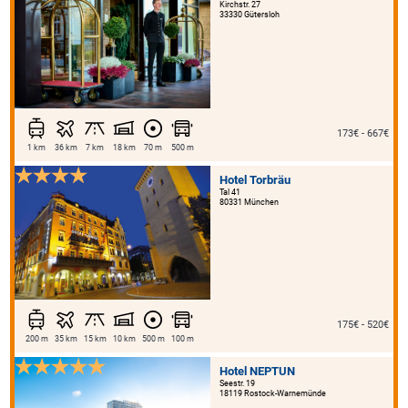
Kirchstr. 27
33330 Gütersloh
173€ - 667€
1 km
36 km
7 km
18 km
70 m
500 m
Hotel Torbräu
Tal 41
80331 München
175€ - 520€
200 m
35 km
15 km
10 km
500 m
100 m
Hotel NEPTUN
Seestr. 19
18119 Rostock-Warnemünde