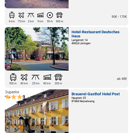
90€ - 170€
6 km
75 km
3 km
5 km
50 m
300 m
Hotel-Restaurant Deutsches
Haus
Langenstr. 14
49624 Löningen
ab 48€
500 m
80 km
25 km
80 km
200 m
Superior
Brauerei-Gasthof Hotel Post
Hauptstr. 25
87484 Nesselwang