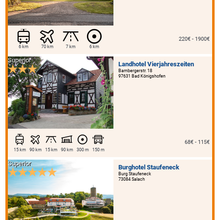
220€ - 1900€
6 km
70 km
7 km
6 km
Superior
Landhotel Vierjahreszeiten
Bambergerstr. 18
97631 Bad Königshofen
68€ - 115€
15 km
90 km
15 km
90 km
300 m
150 m
Superior
Burghotel Staufeneck
Burg Staufeneck
73084 Salach