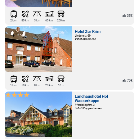
ab 35€
2 km
80 km
3 km
60 km
200 m
Hotel Zur Krim
Lindenstr. 69
49565 Bramsche
ab 70€
1 km
50 km
8 km
20 km
10 m
Landhaushotel Hof
Wasserkuppe
Pferdskopfstr. 3
36163 Poppenhausen