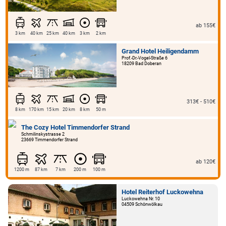
ab 155€
3 km
40 km
25 km
40 km
3 km
2 km
Grand Hotel Heiligendamm
Prof.-Dr.-Vogel-Straße 6
18209 Bad Doberan
313€ - 510€
8 km
170 km
15 km
20 km
8 km
50 m
The Cozy Hotel Timmendorfer Strand
Schmilinskystrasse 2
23669 Timmendorfer Strand
ab 120€
1200 m
87 km
7 km
200 m
100 m
Hotel Reiterhof Luckowehna
Luckowehna Nr. 10
04509 Schönwölkau