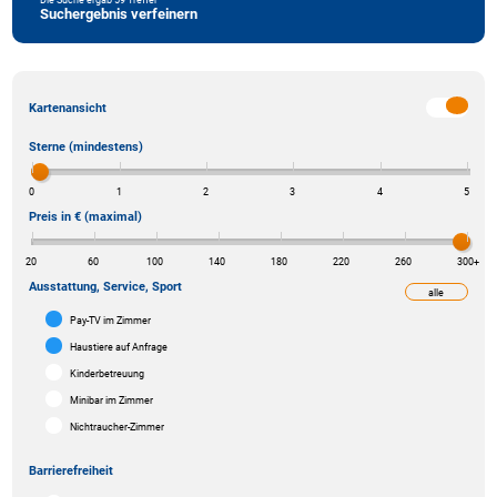
Suchergebnis verfeinern
Kartenansicht
Sterne (mindestens)
0
1
2
3
4
5
Preis in € (maximal)
20
60
100
140
180
220
260
300
+
Ausstattung, Service, Sport
alle
weniger
Pay-TV im Zimmer
Haustiere auf Anfrage
Kinderbetreuung
Minibar im Zimmer
Nichtraucher-Zimmer
Barrierefreiheit