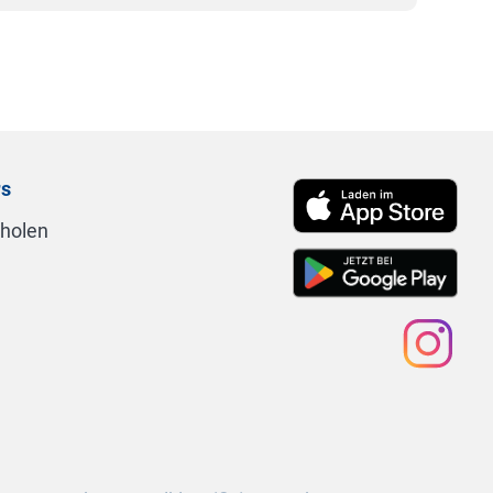
rs
nholen