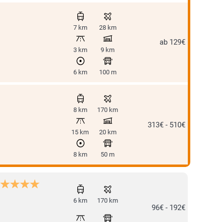
7 km
28 km
ab 129€
3 km
9 km
6 km
100 m
8 km
170 km
313€ - 510€
15 km
20 km
8 km
50 m
6 km
170 km
96€ - 192€