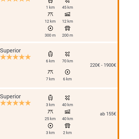
1 km
45 km
12 km
12 km
300 m
200 m
Superior
6 km
70 km
220€ - 1900€
7 km
6 km
Superior
3 km
40 km
ab 155€
25 km
40 km
3 km
2 km