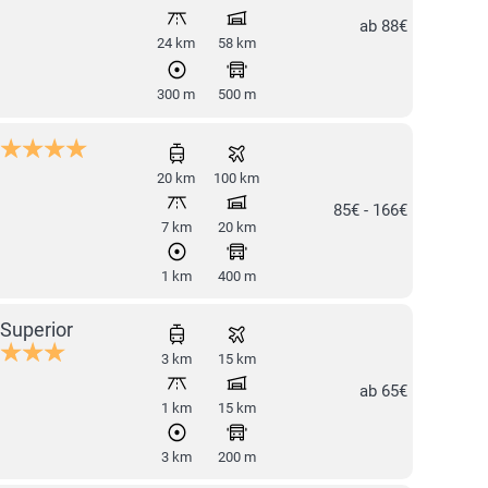
ab 88€
24 km
58 km
300 m
500 m
20 km
100 km
85€ - 166€
7 km
20 km
1 km
400 m
Superior
3 km
15 km
ab 65€
1 km
15 km
3 km
200 m