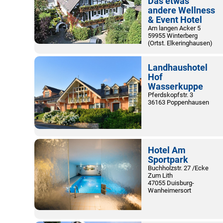
Das etwas
andere Wellness
& Event Hotel
Am langen Acker 5
59955 Winterberg
(Ortst. Elkeringhausen)
Landhaushotel
Hof
Wasserkuppe
Pferdskopfstr. 3
36163 Poppenhausen
Hotel Am
Sportpark
Buchholzstr. 27 /Ecke
Zum Lith
47055 Duisburg-
Wanheimersort