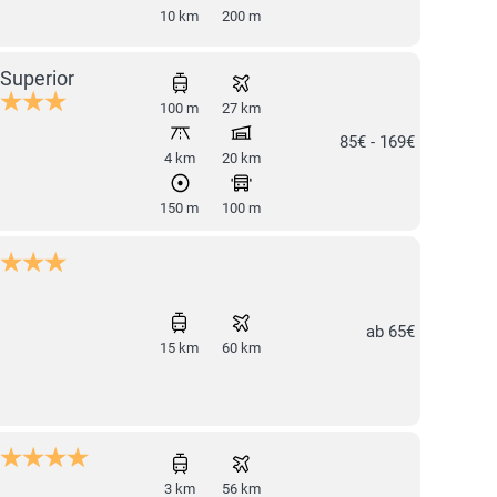
10 km
200 m
Superior
100 m
27 km
85€ - 169€
4 km
20 km
150 m
100 m
ab 65€
15 km
60 km
3 km
56 km