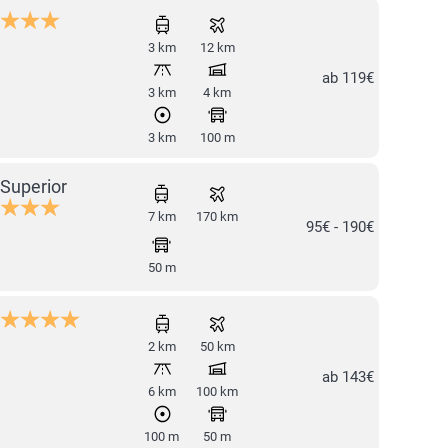
3 km
12 km
ab 119€
3 km
4 km
3 km
100 m
Superior
7 km
170 km
95€ - 190€
50 m
2 km
50 km
ab 143€
6 km
100 km
100 m
50 m