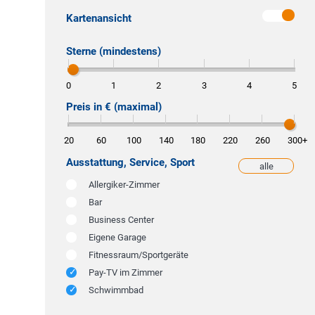
Kartenansicht
Sterne (mindestens)
0
1
2
3
4
5
Preis in € (maximal)
20
60
100
140
180
220
260
300
+
Ausstattung, Service, Sport
alle
weniger
Allergiker-Zimmer
Bar
Business Center
Eigene Garage
Fitnessraum/Sportgeräte
Pay-TV im Zimmer
Schwimmbad