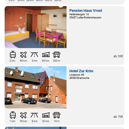
3 km
56 km
24 km
58 km
300 m
500 m
Pension Haus Vroni
Hellenbergstr. 14
35457 Lollar-Ruttershausen
ab 35€
2 km
80 km
3 km
60 km
200 m
Hotel Zur Krim
Lindenstr. 69
49565 Bramsche
ab 70€
1 km
50 km
8 km
20 km
10 m