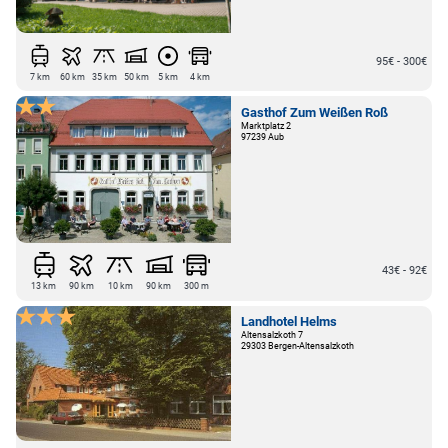
95€ - 300€
7 km
60 km
35 km
50 km
5 km
4 km
Gasthof Zum Weißen Roß
Marktplatz 2
97239 Aub
43€ - 92€
13 km
90 km
10 km
90 km
300 m
Landhotel Helms
Altensalzkoth 7
29303 Bergen-Altensalzkoth