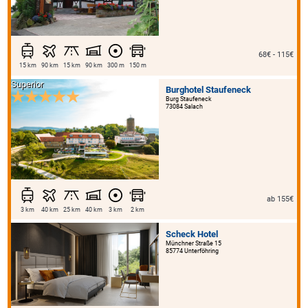
68€ - 115€
15 km
90 km
15 km
90 km
300 m
150 m
Superior
Burghotel Staufeneck
Burg Staufeneck
73084 Salach
ab 155€
3 km
40 km
25 km
40 km
3 km
2 km
Scheck Hotel
Münchner Straße 15
85774 Unterföhring