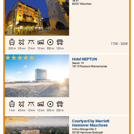
Tal 41
80331 München
175€ - 520€
200 m
35 km
15 km
10 km
500 m
100 m
Hotel NEPTUN
Seestr. 19
18119 Rostock-Warnemünde
1 km
45 km
12 km
12 km
300 m
200 m
Courtyard by Marriott
Hannover Maschsee
Arthur-Menge-Ufer 3
30169 Hannover-Südstadt