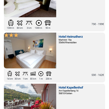
75€ - 199€
1300 m
80 km
3 km
1300 m
50 m
Hotel Heimatherz
Marktstr. 16a
55494 Rheinböllen
55€ - 162€
14 km
30 km
1 km
80 km
1 m
200 m
Hotel Kapellenhof
Am Kapellenberg 14
56818 Klotten