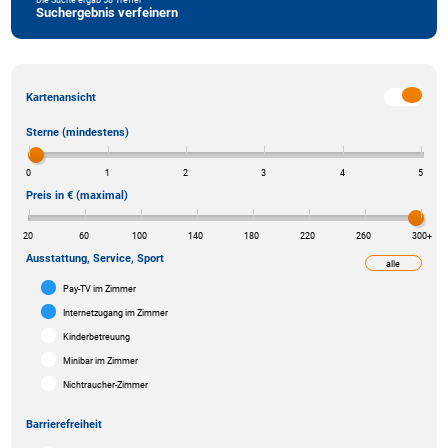
Suchergebnis verfeinern
Kartenansicht
Sterne (mindestens)
0
1
2
3
4
5
Preis in € (maximal)
20
60
100
140
180
220
260
300
+
Ausstattung, Service, Sport
alle
weniger
Pay-TV im Zimmer
Internetzugang im Zimmer
Kinderbetreuung
Minibar im Zimmer
Nichtraucher-Zimmer
Barrierefreiheit