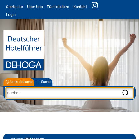
Startseite
Über Uns
Für Hoteliers
Kontakt
Login
Umkreissuche
Suche
Die Suche ergab
58
Treffer