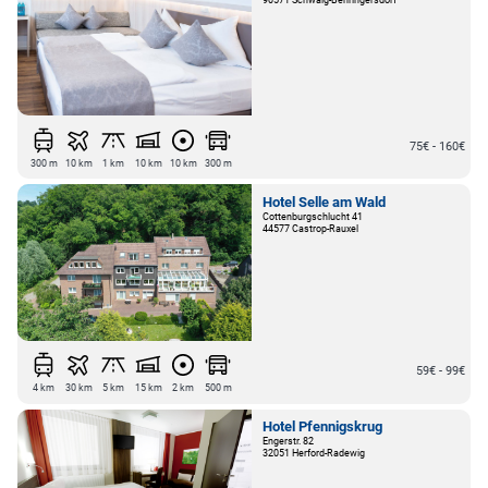
75€ - 160€
300 m
10 km
1 km
10 km
10 km
300 m
Hotel Selle am Wald
Cottenburgschlucht 41
44577 Castrop-Rauxel
59€ - 99€
4 km
30 km
5 km
15 km
2 km
500 m
Hotel Pfennigskrug
Engerstr. 82
32051 Herford-Radewig