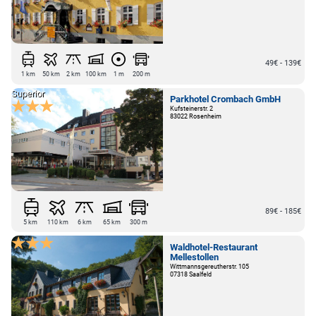
49€ - 139€
1 km
50 km
2 km
100 km
1 m
200 m
Superior
Parkhotel Crombach GmbH
Kufsteinerstr. 2
83022 Rosenheim
89€ - 185€
5 km
110 km
6 km
65 km
300 m
Waldhotel-Restaurant
Mellestollen
Wittmannsgereutherstr. 105
07318 Saalfeld