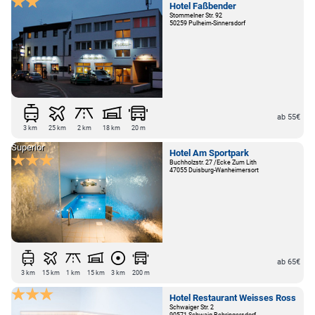
Hotel Faßbender
Stommelner Str. 92
50259 Pulheim-Sinnersdorf
ab 55€
3 km
25 km
2 km
18 km
20 m
Superior
Hotel Am Sportpark
Buchholzstr. 27 /Ecke Zum Lith
47055 Duisburg-Wanheimersort
ab 65€
3 km
15 km
1 km
15 km
3 km
200 m
Hotel Restaurant Weisses Ross
Schwaiger Str. 2
90571 Schwaig-Behringersdorf