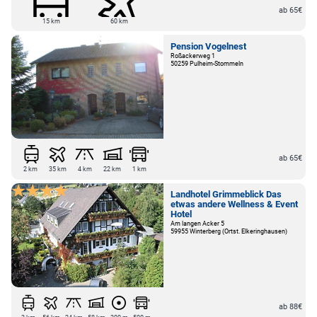
ab 65€
15 km
60 km
Pension Vogelnest
Roßackerweg 1
50259 Pulheim-Stommeln
ab 65€
2 km
35 km
4 km
22 km
1 km
Landhotel Grimmeblick Das
etwas andere Wellness & Event
Hotel
Am langen Acker 5
59955 Winterberg (Ortst. Elkeringhausen)
ab 88€