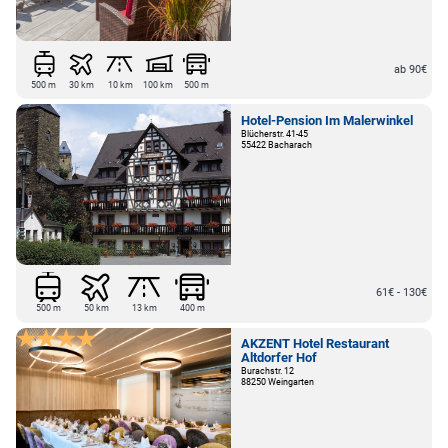
ab 90€
500 m
30 km
10 km
100 km
500 m
Hotel-Pension Im Malerwinkel
Blücherstr. 41-45
55422 Bacharach
61€ - 130€
500 m
50 km
13 km
400 m
AKZENT Hotel Restaurant
Altdorfer Hof
Burachstr. 12
88250 Weingarten