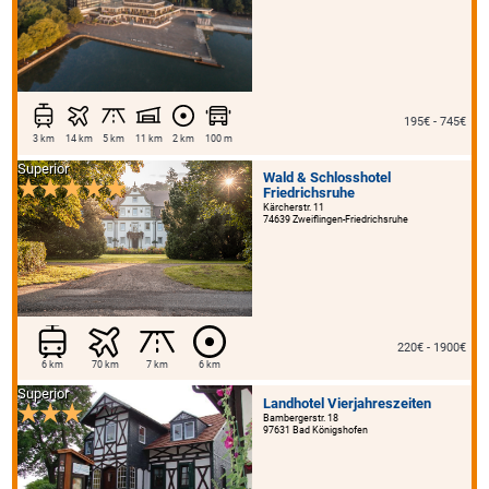
195€ - 745€
3 km
14 km
5 km
11 km
2 km
100 m
Superior
Wald & Schlosshotel
Friedrichsruhe
Kärcherstr. 11
74639 Zweiflingen-Friedrichsruhe
220€ - 1900€
6 km
70 km
7 km
6 km
Superior
Landhotel Vierjahreszeiten
Bambergerstr. 18
97631 Bad Königshofen