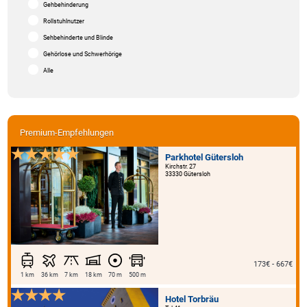
Gehbehinderung
Rollstuhlnutzer
Sehbehinderte und Blinde
Gehörlose und Schwerhörige
Alle
Premium-Empfehlungen
Parkhotel Gütersloh
Kirchstr. 27
33330 Gütersloh
173€ - 667€
1 km
36 km
7 km
18 km
70 m
500 m
Hotel Torbräu