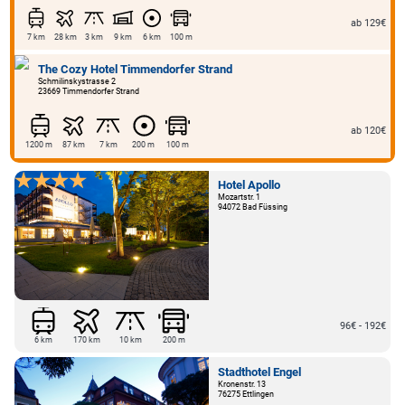
ab 129€
7 km
28 km
3 km
9 km
6 km
100 m
The Cozy Hotel Timmendorfer Strand
Schmilinskystrasse 2
23669 Timmendorfer Strand
ab 120€
1200 m
87 km
7 km
200 m
100 m
Hotel Apollo
Mozartstr. 1
94072 Bad Füssing
96€ - 192€
6 km
170 km
10 km
200 m
Stadthotel Engel
Kronenstr. 13
76275 Ettlingen