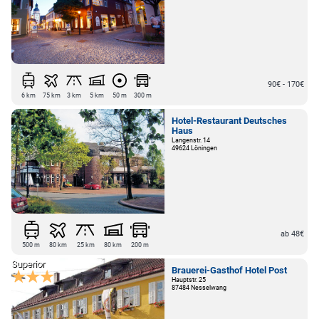
90€ - 170€
6 km
75 km
3 km
5 km
50 m
300 m
Hotel-Restaurant Deutsches
Haus
Langenstr. 14
49624 Löningen
ab 48€
500 m
80 km
25 km
80 km
200 m
Superior
Brauerei-Gasthof Hotel Post
Hauptstr. 25
87484 Nesselwang