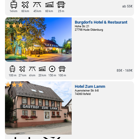
ab 55€
14 km
60 km
45 km
60 km
25 m
Superior
Burgdorfs Hotel & Restaurant
Hohe Str. 21
27798 Hude Oldenburg
85€ - 169€
100 m
27 km
4 km
20 km
150 m
100 m
Hotel Zum Lamm
Auensteiner Str. 6-8
74360 Ilsfeld