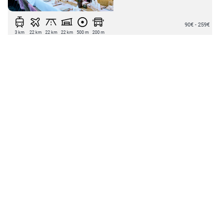
90€ - 259€
3 km
22 km
22 km
22 km
500 m
200 m
Superior
AmbientHotel Zum Schwan
Urbanusstr. 40
45894 Gelsenkirchen-Buer
ab 109€
9 km
40 km
1 km
25 km
20 m
Waldgaststätte Sennhütte
Napptal 2
06567 Bad Frankenhausen