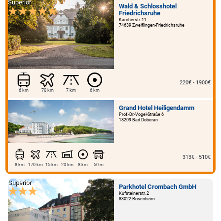
Superior
Wald & Schlosshotel
Friedrichsruhe
Kärcherstr. 11
74639 Zweiflingen-Friedrichsruhe
220€ - 1900€
6 km
70 km
7 km
6 km
Grand Hotel Heiligendamm
Prof.-Dr.-Vogel-Straße 6
18209 Bad Doberan
313€ - 510€
8 km
170 km
15 km
20 km
8 km
50 m
Superior
Parkhotel Crombach GmbH
Kufsteinerstr. 2
83022 Rosenheim