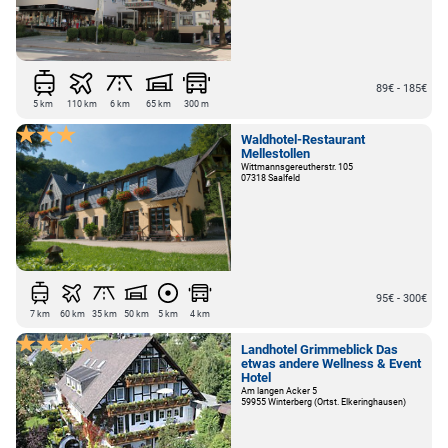
89€ - 185€
5 km
110 km
6 km
65 km
300 m
Waldhotel-Restaurant
Mellestollen
Wittmannsgereutherstr. 105
07318 Saalfeld
95€ - 300€
7 km
60 km
35 km
50 km
5 km
4 km
Landhotel Grimmeblick Das
etwas andere Wellness & Event
Hotel
Am langen Acker 5
59955 Winterberg (Ortst. Elkeringhausen)