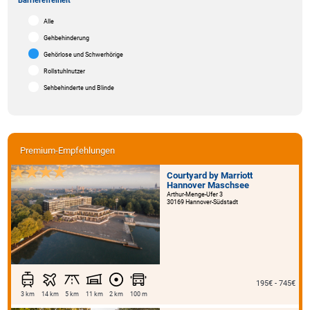
Barrierefreiheit
Alle
Gehbehinderung
Gehörlose und Schwerhörige
Rollstuhlnutzer
Sehbehinderte und Blinde
Premium-Empfehlungen
Courtyard by Marriott
Hannover Maschsee
Arthur-Menge-Ufer 3
30169 Hannover-Südstadt
195€ - 745€
3 km
14 km
5 km
11 km
2 km
100 m