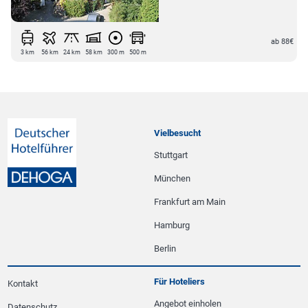
ab 88€
3 km
56 km
24 km
58 km
300 m
500 m
Vielbesucht
Stuttgart
München
Frankfurt am Main
Hamburg
Berlin
Für Hoteliers
Kontakt
Angebot einholen
Datenschutz