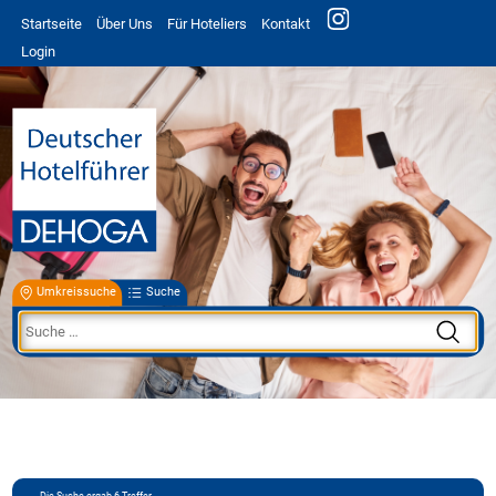
Startseite
Über Uns
Für Hoteliers
Kontakt
Login
Umkreissuche
Suche
Die Suche ergab
6
Treffer