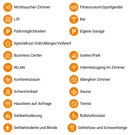
Nichtraucher-Zimmer
Fitnessraum/Sportgeräte
Lift
Bar
Parkmöglichkeiten
Eigene Garage
Spezialkost Diät/Allergie/Vollwert
Business Center
Garten/Park
WLAN
Internetzugang im Zimmer
Konferenzraum
Allergiker-Zimmer
Schwimmbad
Sauna
Haustiere auf Anfrage
Tennis
Gehbehinderung
Rollstuhlnutzer
Sehbehinderte und Blinde
Gehörlose und Schwerhörige