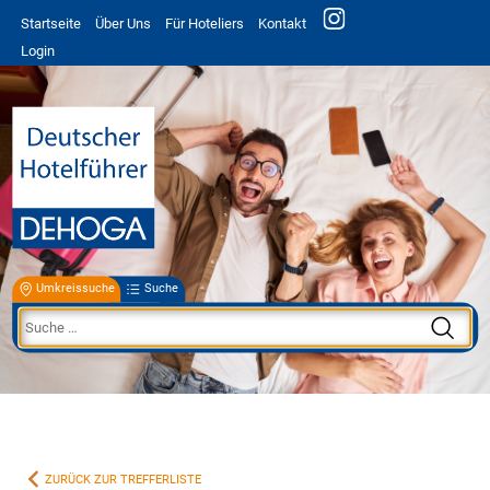
Startseite
Über Uns
Für Hoteliers
Kontakt
Login
Umkreissuche
Suche
ZURÜCK ZUR TREFFERLISTE