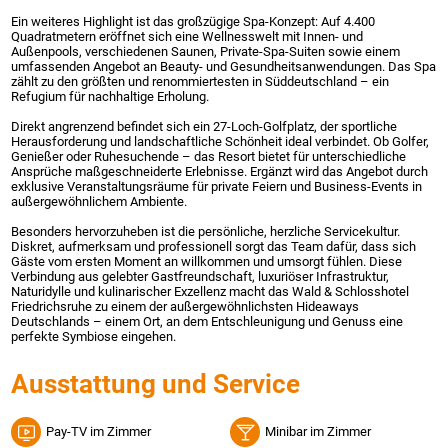
Ein weiteres Highlight ist das großzügige Spa-Konzept: Auf 4.400
Quadratmetern eröffnet sich eine Wellnesswelt mit Innen- und
Außenpools, verschiedenen Saunen, Private-Spa-Suiten sowie einem
umfassenden Angebot an Beauty- und Gesundheitsanwendungen. Das Spa
zählt zu den größten und renommiertesten in Süddeutschland – ein
Refugium für nachhaltige Erholung.
Direkt angrenzend befindet sich ein 27-Loch-Golfplatz, der sportliche
Herausforderung und landschaftliche Schönheit ideal verbindet. Ob Golfer,
Genießer oder Ruhesuchende – das Resort bietet für unterschiedliche
Ansprüche maßgeschneiderte Erlebnisse. Ergänzt wird das Angebot durch
exklusive Veranstaltungsräume für private Feiern und Business-Events in
außergewöhnlichem Ambiente.
Besonders hervorzuheben ist die persönliche, herzliche Servicekultur.
Diskret, aufmerksam und professionell sorgt das Team dafür, dass sich
Gäste vom ersten Moment an willkommen und umsorgt fühlen. Diese
Verbindung aus gelebter Gastfreundschaft, luxuriöser Infrastruktur,
Naturidylle und kulinarischer Exzellenz macht das Wald & Schlosshotel
Friedrichsruhe zu einem der außergewöhnlichsten Hideaways
Deutschlands – einem Ort, an dem Entschleunigung und Genuss eine
perfekte Symbiose eingehen.
Ausstattung und Service
Pay-TV im Zimmer
Minibar im Zimmer