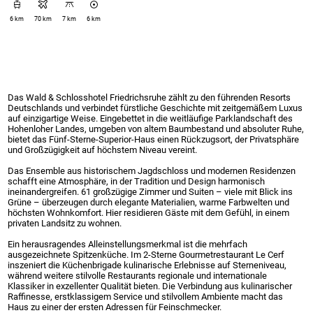
6 km
70 km
7 km
6 km
Das Wald & Schlosshotel Friedrichsruhe zählt zu den führenden Resorts
Deutschlands und verbindet fürstliche Geschichte mit zeitgemäßem Luxus
auf einzigartige Weise. Eingebettet in die weitläufige Parklandschaft des
Hohenloher Landes, umgeben von altem Baumbestand und absoluter Ruhe,
bietet das Fünf-Sterne-Superior-Haus einen Rückzugsort, der Privatsphäre
und Großzügigkeit auf höchstem Niveau vereint.
Das Ensemble aus historischem Jagdschloss und modernen Residenzen
schafft eine Atmosphäre, in der Tradition und Design harmonisch
ineinandergreifen. 61 großzügige Zimmer und Suiten – viele mit Blick ins
Grüne – überzeugen durch elegante Materialien, warme Farbwelten und
höchsten Wohnkomfort. Hier residieren Gäste mit dem Gefühl, in einem
privaten Landsitz zu wohnen.
Ein herausragendes Alleinstellungsmerkmal ist die mehrfach
ausgezeichnete Spitzenküche. Im 2-Sterne Gourmetrestaurant Le Cerf
inszeniert die Küchenbrigade kulinarische Erlebnisse auf Sterneniveau,
während weitere stilvolle Restaurants regionale und internationale
Klassiker in exzellenter Qualität bieten. Die Verbindung aus kulinarischer
Raffinesse, erstklassigem Service und stilvollem Ambiente macht das
Haus zu einer der ersten Adressen für Feinschmecker.