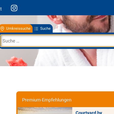
t
Umkreissuche
Suche
Premium-Empfehlungen
Courtyard by