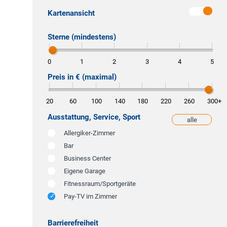
Kartenansicht
Sterne (mindestens)
0
1
2
3
4
5
Preis in € (maximal)
20
60
100
140
180
220
260
300
+
Ausstattung, Service, Sport
alle
weniger
Allergiker-Zimmer
Bar
Business Center
Eigene Garage
Fitnessraum/Sportgeräte
Pay-TV im Zimmer
Barrierefreiheit