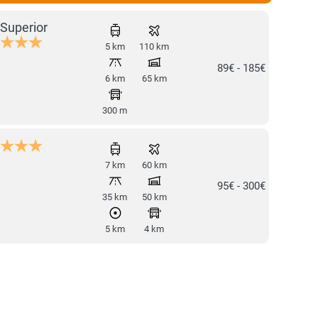
Superior
5 km
110 km
89€ - 185€
6 km
65 km
300 m
7 km
60 km
95€ - 300€
35 km
50 km
5 km
4 km