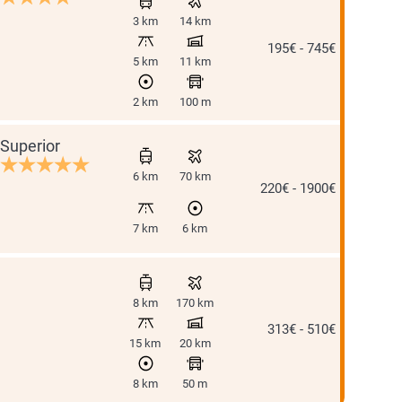
3 km
14 km
195€ - 745€
5 km
11 km
2 km
100 m
Superior
6 km
70 km
220€ - 1900€
7 km
6 km
8 km
170 km
313€ - 510€
15 km
20 km
8 km
50 m