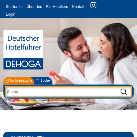
Startseite
Über Uns
Für Hoteliers
Kontakt
Login
Umkreissuche
Suche
Die Suche ergab
71
Treffer