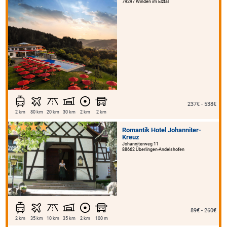
79297 Winden im Elztal
237€ - 538€
2 km
80 km
20 km
30 km
2 km
2 km
Romantik Hotel Johanniter-
Kreuz
Johanniterweg 11
88662 Überlingen-Andelshofen
89€ - 260€
2 km
35 km
10 km
35 km
2 km
100 m