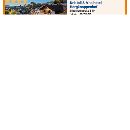
Kristall & Vitalhotel
Bergknappenhof
Silberbergstraße 8-10
94249 Bodenmais
ab 133€
950 m
Berg & SPA Hotel Gabelbach
Am Gabelbach 1
98693 Ilmenau
129€ - 209€
5 km
45 km
12 km
45 km
5 km
5 km