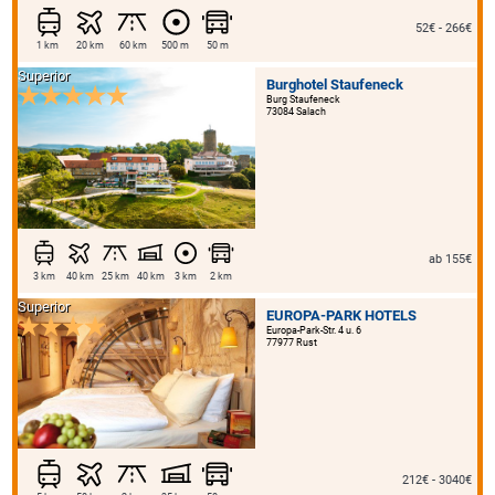
52€ - 266€
1 km
20 km
60 km
500 m
50 m
Superior
Burghotel Staufeneck
Burg Staufeneck
73084 Salach
ab 155€
3 km
40 km
25 km
40 km
3 km
2 km
Superior
EUROPA-PARK HOTELS
Europa-Park-Str. 4 u. 6
77977 Rust
212€ - 3040€