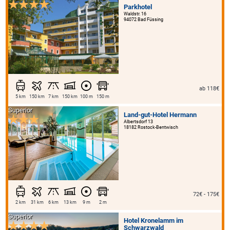
Parkhotel
Waldstr. 16
94072 Bad Füssing
ab 118€
5 km
150 km
7 km
150 km
100 m
150 m
Superior
Land-gut-Hotel Hermann
Albertsdorf 13
18182 Rostock-Bentwisch
72€ - 175€
2 km
31 km
6 km
13 km
9 m
2 m
Superior
Hotel Kronelamm im
Schwarzwald