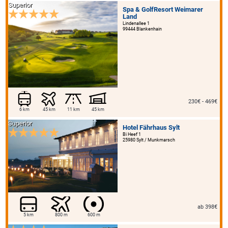
Superior
Spa & GolfResort Weimarer
Land
Lindenallee 1
99444 Blankenhain
230€ - 469€
6 km
45 km
11 km
45 km
Superior
Hotel Fährhaus Sylt
Bi Heef 1
25980 Sylt / Munkmarsch
ab 398€
5 km
800 m
600 m