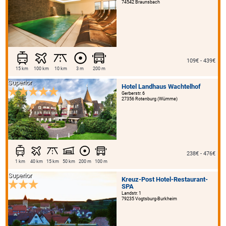
74542 Braunsbach
109€ - 439€
15 km
100 km
10 km
3 m
200 m
Superior
Hotel Landhaus Wachtelhof
Gerberstr. 6
27356 Rotenburg (Wümme)
238€ - 476€
1 km
40 km
15 km
50 km
200 m
100 m
Superior
Kreuz-Post Hotel-Restaurant-
SPA
Landstr. 1
79235 Vogtsburg-Burkheim