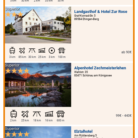
5 km
50 km
2 km
35 km
50 m
Superior
Landgasthof & Hotel Zur Rose
Graf-Konrad-Str. 5
89584 Ehingen-Berg
ab 90€
3 km
85 km
30 km
25 km
3 km
100 m
Superior
Alpenhotel Zechmeisterlehen
Wahlstr. 35
83471 Schönau am Königssee
99€ - 440€
2 km
25 km
18 km
16 km
600 m
Superior
Elztalhotel
Am Rüttlersberg 5