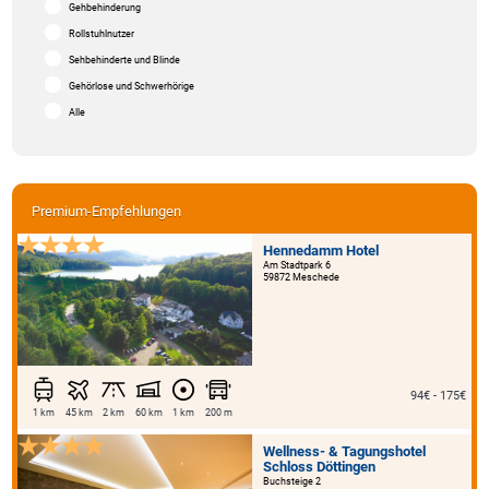
Gehbehinderung
Rollstuhlnutzer
Sehbehinderte und Blinde
Gehörlose und Schwerhörige
Alle
Premium-Empfehlungen
Hennedamm Hotel
Am Stadtpark 6
59872 Meschede
94€ - 175€
1 km
45 km
2 km
60 km
1 km
200 m
Wellness- & Tagungshotel
Schloss Döttingen
Buchsteige 2