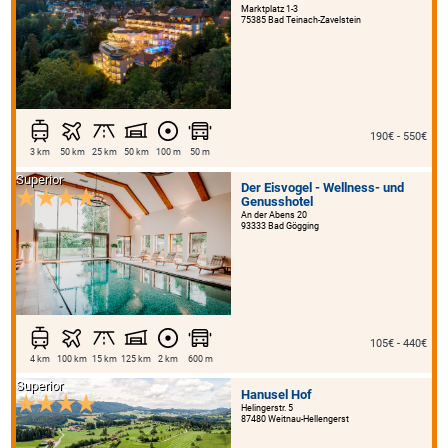
Marktplatz 1-3
75385 Bad Teinach-Zavelstein
190€ - 550€
3 km
50 km
25 km
50 km
100 m
50 m
Superior
Der Eisvogel - Wellness- und
Genusshotel
An der Abens 20
93333 Bad Gögging
105€ - 440€
4 km
100 km
15 km
125 km
2 km
600 m
Superior
Hanusel Hof
Helingerstr. 5
87480 Weitnau-Hellengerst