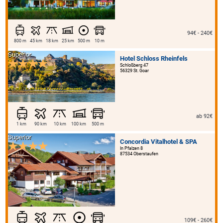
94€ - 240€
800 m
45 km
18 km
25 km
500 m
10 m
Superior
Hotel Schloss Rheinfels
Schloßberg 47
56329 St. Goar
ab 92€
1 km
90 km
10 km
100 km
500 m
Superior
Concordia Vitalhotel & SPA
In Pfalzen 8
87534 Oberstaufen
109€ - 260€