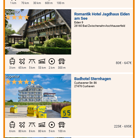
1 km
70 km
30 km
600 m
100 m
Superior
Romantik Hotel Jagdhaus Eiden
am See
Eiden 9
26160 Bad Zwischenahn-Aschhauserfeld
80€ - 647€
3 km
65 km
5 km
53 km
2 km
300 m
Superior
Badhotel Sternhagen
Cuxhavener Str. 86
27476 Cuxhaven
225€ - 695€
6 km
80 km
8 km
80 km
5 km
100 m