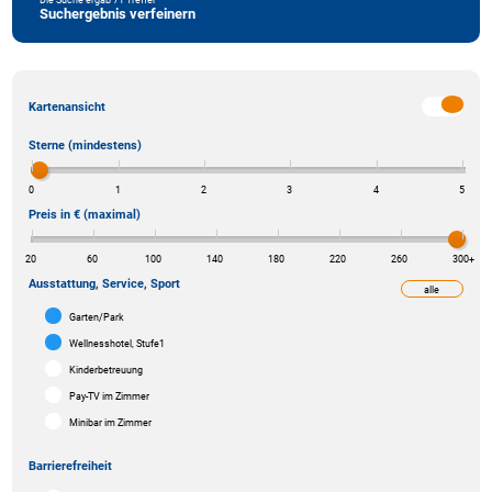
Suchergebnis verfeinern
Kartenansicht
Sterne (mindestens)
0
1
2
3
4
5
Preis in € (maximal)
20
60
100
140
180
220
260
300
+
Ausstattung, Service, Sport
alle
weniger
Garten/Park
Wellnesshotel, Stufe1
Kinderbetreuung
Pay-TV im Zimmer
Minibar im Zimmer
Barrierefreiheit