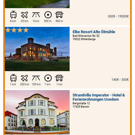
300€ - 19000€
8 km
25 km
9 km
500 m
500 m
Elbe Resort Alte Ölmühle
Bad Wilsnacker Str. 52
19322 Wittenberge
140€ - 350€
1 km
200 km
100 km
1 km
1 km
Strandvilla Imperator - Hotel &
Ferienwohnungen Usedom
Bergstraße 12
17429 Bansin