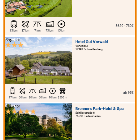
362€ - 730€
15 km
37 km
7 km
75 km
15 km
Superior
Hotel Gut Vorwald
Vorwald 3
57392 Schmallenberg
ab 95€
17 km
60 km
30 km
60 km
10 km
2500 m
Superior
Brenners Park-Hotel & Spa
Schillerstraße 6
76530 Baden-Baden