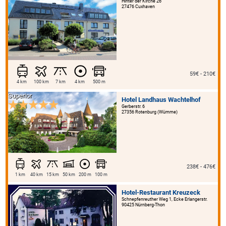
Hinter der Kirche 26
27476 Cuxhaven
59€ - 210€
4 km
100 km
7 km
4 km
500 m
Superior
Hotel Landhaus Wachtelhof
Gerberstr. 6
27356 Rotenburg (Wümme)
238€ - 476€
1 km
40 km
15 km
50 km
200 m
100 m
Hotel-Restaurant Kreuzeck
Schnepfenreuther Weg 1, Ecke Erlangerstr.
90425 Nürnberg-Thon