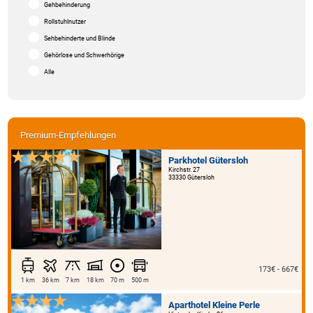
Gehbehinderung
Rollstuhlnutzer
Sehbehinderte und Blinde
Gehörlose und Schwerhörige
Alle
Premium-Empfehlungen
Parkhotel Gütersloh
Kirchstr. 27
33330 Gütersloh
173€ - 667€
1 km
36 km
7 km
18 km
70 m
500 m
Aparthotel Kleine Perle