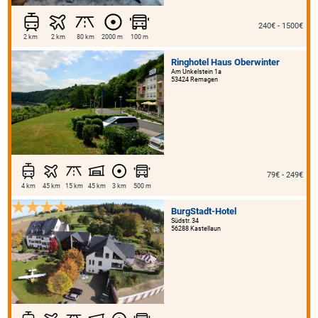
240€ - 1500€
2 km
2 km
80 km
2000 m
100 m
Ringhotel Haus Oberwinter
Am Unkelstein 1a
53424 Remagen
79€ - 249€
4 km
45 km
15 km
45 km
3 km
500 m
BurgStadt-Hotel
Südstr. 34
56288 Kastellaun