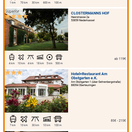
1 km
70 km
30 km
600 m
100 m
Superior
CLOSTERMANNS HOF
Heerstrasse 2a
53859 Niederkassel
ab 119€
4 km
10 km
4 km
18 km
5 km
500 m
Hotel+Restaurant Am
Obstgarten e.K.
Am Obstgarten 1 (über Gehrenbergstraße)
88094 Oberteuringen
85€ - 215€
7 km
10 km
30 km
10 km
100 m