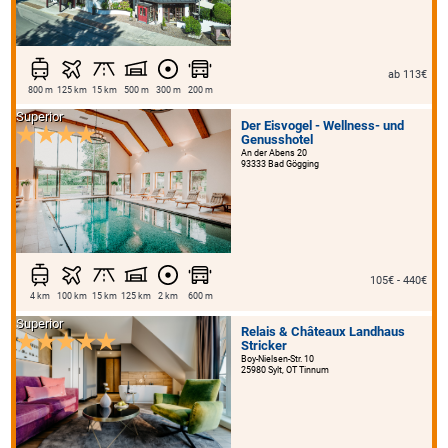
ab 113€
800 m
125 km
15 km
500 m
300 m
200 m
Superior
Der Eisvogel - Wellness- und
Genusshotel
An der Abens 20
93333 Bad Gögging
105€ - 440€
4 km
100 km
15 km
125 km
2 km
600 m
Superior
Relais & Châteaux Landhaus
Stricker
Boy-Nielsen-Str. 10
25980 Sylt, OT Tinnum