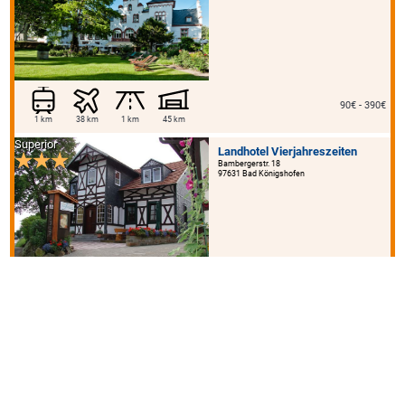
90€ - 390€
1 km
38 km
1 km
45 km
Superior
Landhotel Vierjahreszeiten
Bambergerstr. 18
97631 Bad Königshofen
68€ - 115€
15 km
90 km
15 km
90 km
300 m
150 m
Romantik Hotel Schloss
Ranzow
Schlossallee 1
18551 Lohme