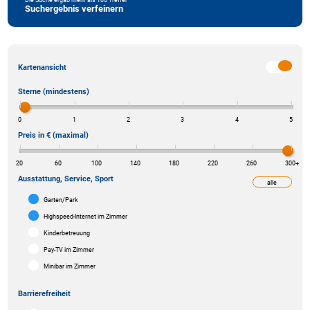
Suchergebnis verfeinern
Kartenansicht
Sterne (mindestens)
0
1
2
3
4
5
Preis in € (maximal)
20
60
100
140
180
220
260
300
+
Ausstattung, Service, Sport
alle
weniger
Garten/Park
Highspeed-Internet im Zimmer
Kinderbetreuung
Pay-TV im Zimmer
Minibar im Zimmer
Barrierefreiheit