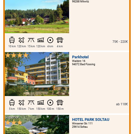
96268 Mitwitz
75€ - 220€
10 km
120 km
15 km
120 km
4 km
4 km
Parkhotel
Waldstr. 16
94072 Bad Füssing
ab 118€
5 km
150 km
7 km
150 km
100 m
150 m
Superior
HOTEL PARK SOLTAU
Winsener Str. 111
29614 Soltau