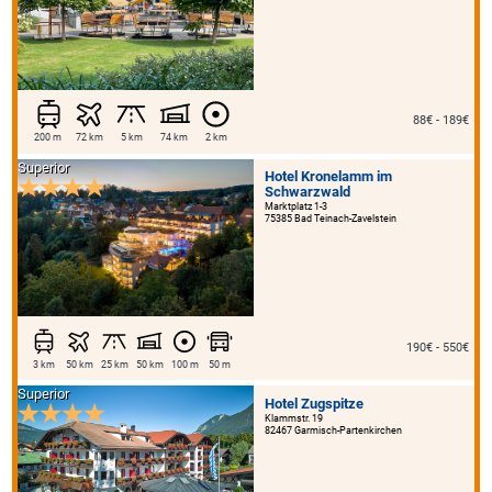
88€ - 189€
200 m
72 km
5 km
74 km
2 km
Superior
Hotel Kronelamm im
Schwarzwald
Marktplatz 1-3
75385 Bad Teinach-Zavelstein
190€ - 550€
3 km
50 km
25 km
50 km
100 m
50 m
Superior
Hotel Zugspitze
Klammstr. 19
82467 Garmisch-Partenkirchen