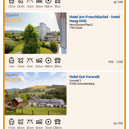
ab 94€
15 km
25 km
15 km
50 km
1000 m
50 m
Superior
Hotel Am Froschbächel - Hotel
Haag OHG
Henri-Dunant-Platz 2
77815 Bühl
99€ - 139€
1 km
15 km
5 km
35 km
1500 m
200 m
Superior
Hotel Gut Vorwald
Vorwald 3
57392 Schmallenberg
ab 95€
17 km
60 km
30 km
60 km
10 km
2500 m