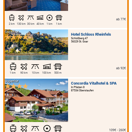
ab 77€
2 km
130 km
30 km
40 km
1 km
1 km
Superior
Hotel Schloss Rheinfels
Schloßberg 47
56329 St. Goar
ab 92€
1 km
90 km
10 km
100 km
500 m
Superior
Concordia Vitalhotel & SPA
In Pfalzen 8
87534 Oberstaufen
109€ - 260€