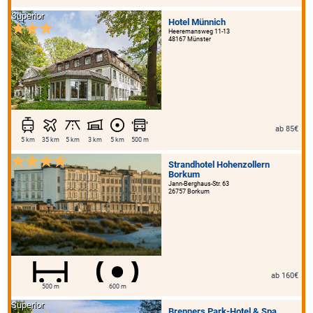
Superior
Hotel Münnich
Heeremansweg 11-13
48167 Münster
ab 85€
5 km
35 km
5 km
3 km
5 km
500 m
Strandhotel Hohenzollern
Borkum
Jann-Berghaus-Str. 63
26757 Borkum
ab 160€
500 m
600 m
Superior
Brenners Park-Hotel & Spa