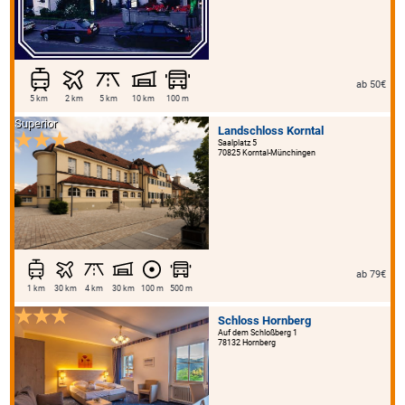
ab 50€
5 km
2 km
5 km
10 km
100 m
Superior
Landschloss Korntal
Saalplatz 5
70825 Korntal-Münchingen
ab 79€
1 km
30 km
4 km
30 km
100 m
500 m
Schloss Hornberg
Auf dem Schloßberg 1
78132 Hornberg