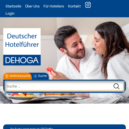
Startseite
Über Uns
Für Hoteliers
Kontakt
Login
Umkreissuche
Suche
Die Suche ergab mehr als 100 Treffer