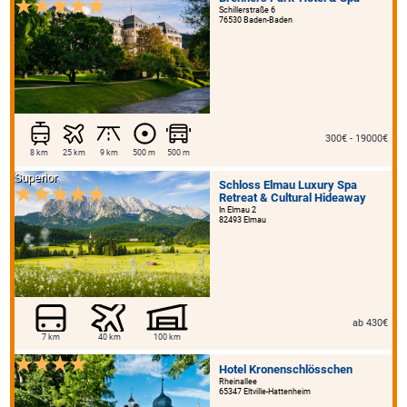
Schillerstraße 6
76530 Baden-Baden
300€ - 19000€
8 km
25 km
9 km
500 m
500 m
Superior
Schloss Elmau Luxury Spa
Retreat & Cultural Hideaway
In Elmau 2
82493 Elmau
ab 430€
7 km
40 km
100 km
Hotel Kronenschlösschen
Rheinallee
65347 Eltville-Hattenheim