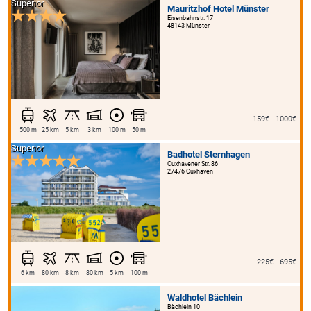
Superior
Mauritzhof Hotel Münster
Eisenbahnstr. 17
48143 Münster
159€ - 1000€
500 m
25 km
5 km
3 km
100 m
50 m
Superior
Badhotel Sternhagen
Cuxhavener Str. 86
27476 Cuxhaven
225€ - 695€
6 km
80 km
8 km
80 km
5 km
100 m
Waldhotel Bächlein
Bächlein 10